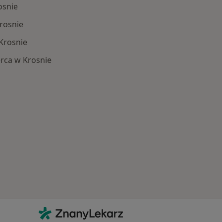
osnie
Krosnie
Krosnie
rca w Krosnie
Schorzenia w Krosnie
Kontakt
ZnanyLekarz - Strona główna