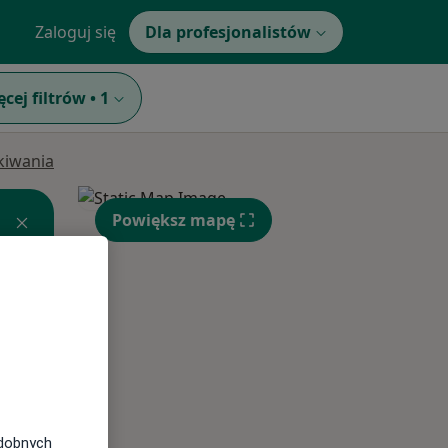
Zaloguj się
Dla profesjonalistów
ęcej filtrów
•
1
ukiwania
Powiększ mapę
Wt,
Śr,
Czw,
11 Sie
12 Sie
13 Sie
odobnych