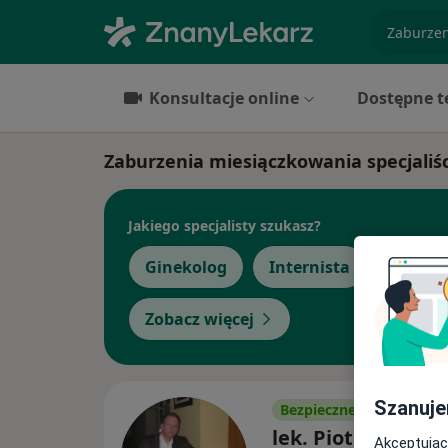
specjaliz
Konsultacje online
Dostępne t
Zaburzenia miesiączkowania specjaliśc
Jakiego specjalisty szukasz?
Ginekolog
Internista
Kardio
Zobacz więcej
Szanuje
Bezpieczne płatności
lek. Piotr Wajda
Akceptując