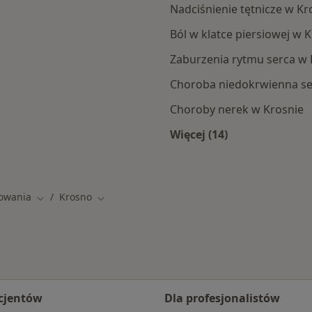
Nadciśnienie tętnicze w Kr
Ból w klatce piersiowej w 
Zaburzenia rytmu serca w 
Choroba niedokrwienna se
Choroby nerek w Krosnie
Więcej (14)
a
Więcej w kategorii: 
kowania
Krosno
Zmień miasto
Zmień miasto
cjentów
Dla profesjonalistów