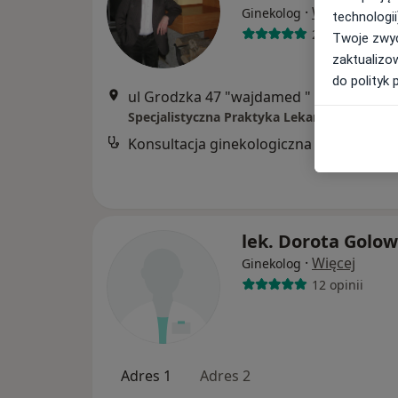
·
Więcej
Ginekolog
technologii
293 opinie
Twoje zwyc
zaktualizo
do polityk 
ul Grodzka 47 "wajdamed " -Stary szp
Konsultacja ginekologiczna
lek. Dorota Golo
·
Więcej
Ginekolog
12 opinii
Adres 1
Adres 2