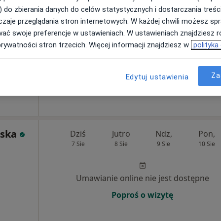
) do zbierania danych do celów statystycznych i dostarczania treśc
zaje przeglądania stron internetowych. W każdej chwili możesz spr
Umawianie online nie jest dostępne
wać swoje preferencje w ustawieniach. W ustawieniach znajdziesz ró
Poproś o wizytę
prywatności stron trzecich. Więcej informacji znajdziesz w
polityka
ital, Krosno
•
Mapa
Specjalistyczna Praktyka Lekarska lek Piotr Wajda. "wajdamed"
Za
Edytuj ustawienia
od 250 zł
wska
Dziś
Jutro
Ndz,
Pon,
7 Sie
8 Sie
9 Sie
10 Sie
Umawianie online nie jest dostępne
Poproś o wizytę