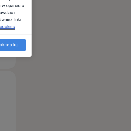
i w oparciu o
awdzić i
wnież linki
 cookies
akceptuj
Wt,
Śr,
Czw,
11 Sie
12 Sie
13 Sie