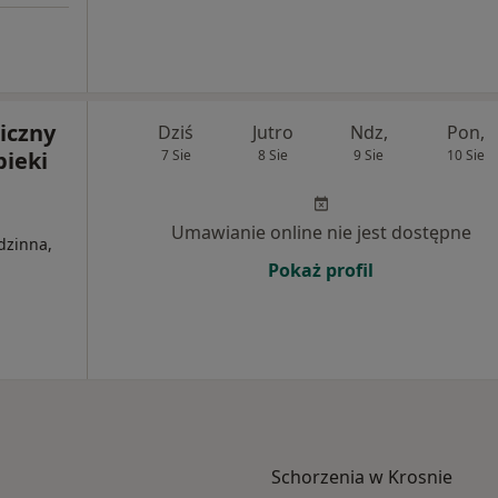
iczny
Dziś
Jutro
Ndz,
Pon,
ieki
7 Sie
8 Sie
9 Sie
10 Sie
Umawianie online nie jest dostępne
dzinna,
Pokaż profil
Schorzenia w Krosnie