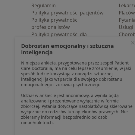
Regulamin
Lekarz
Polityka prywatności pacjentów
Placów
Polityka prywatności
Pytani
profesjonalistów
Usługi 
Polityka prywatności dla
Choro
profesjonalistów, których dane
Pomoc
Dobrostan emocjonalny i sztuczna
pozyskaliśmy samodzielnie
Aplika
inteligencja
Polityka cookies
Blog d
Niniejsza ankieta, przygotowana przez zespół Patient
Jak działają wyniki wyszukiwania
Care Doctoralia, ma na celu lepsze zrozumienie, w jaki
Dostępność
sposób ludzie korzystają z narzędzi sztucznej
O nas
inteligencji jako wsparcia dla swojego dobrostanu
emocjonalnego i zdrowia psychicznego.
Praca
Rekrutujemy!
Partnerzy
Udział w ankiecie jest anonimowy, a wyniki będą
Centrum prasowe
analizowane i prezentowane wyłącznie w formie
zbiorczej. Pytania dotyczące nastolatków są skierowane
Kontakt
wyłącznie do rodziców lub opiekunów prawnych. Nie
zbieramy informacji bezpośrednio od osób
niepełnoletnich.
otwiera się w now
otwiera s
o
Polska
,
Türkiye
,
España
,