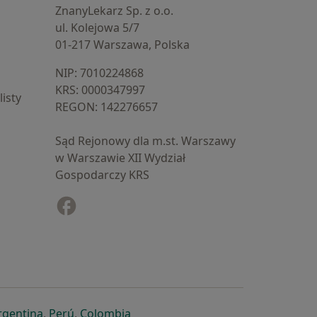
ZnanyLekarz Sp. z o.o.
ul. Kolejowa 5/7
01-217 Warszawa, Polska
NIP: ⁠7010224868
KRS: ⁠0000347997
isty
REGON: ⁠142276657
Sąd Rejonowy dla m.st. Warszawy
w Warszawie XII Wydział
Gospodarczy KRS
Facebook
otwiera się w nowej karcie
cie
owej karcie
ię w nowej karcie
iera się w nowej karcie
otwiera się w nowej karcie
otwiera się w nowej karcie
otwiera się w nowej karcie
rgentina
,
Perú
,
Colombia