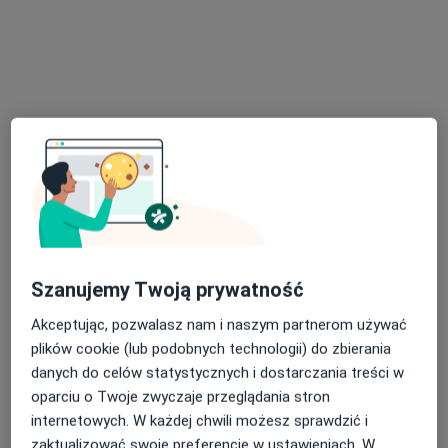
mgr Kamila Jarmużek
·
Więcej
Fizjoterapeuta
93 opinie
Łagiewnicka 12 bud. WORD II piętro, Wrocław
•
Mapa
Szanujemy Twoją prywatność
MF Fizjoterapia
Akceptując, pozwalasz nam i naszym partnerom używać
Konsultacja fizjoterapeutyczna
200 zł
plików cookie (lub podobnych technologii) do zbierania
Specjalista nie oferuje umawiania online pod tym adresem.
danych do celów statystycznych i dostarczania treści w
oparciu o Twoje zwyczaje przeglądania stron
Poproś o wizytę
internetowych. W każdej chwili możesz sprawdzić i
zaktualizować swoje preferencje w ustawieniach. W