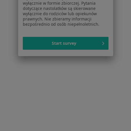
wyłącznie w formie zbiorczej. Pytania
Reumatoidalne zapalenie stawów w
dotyczące nastolatków są skierowane
wyłącznie do rodziców lub opiekunów
Więcej (6)
prawnych. Nie zbieramy informacji
Więcej w kategorii: W pobliżu Oławy
bezpośrednio od osób niepełnoletnich.
Schorzenia w Oławie
Szum w uszach w Oławie
Start survey
Ból uszu w Oławie
Ból zatok w Oławie
Zapalenie gardła w Oławie
Zapalenie krtani w Oławie
Więcej (13)
Więcej w kategorii: Schorzenia w Oławie
Reumatoidalne Zapalenie Stawów Specjaliści W Oławie