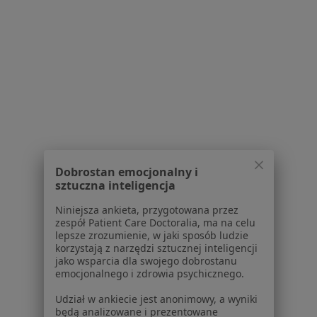
stomatolog
stomatolog
stomatolog
Zobacz wszystkich 9 specjalistów
Brak dostępnych specjalistów z wolnymi terminami w tym centrum medycznym.
Pokaż profil
1
2
3
4
Dobrostan emocjonalny i
Powiązane wyszukiwania
sztuczna inteligencja
W pobliżu Oławy
Niniejsza ankieta, przygotowana przez
zespół Patient Care Doctoralia, ma na celu
Reumatoidalne zapalenie stawów w Wrocławiu
lepsze zrozumienie, w jaki sposób ludzie
korzystają z narzędzi sztucznej inteligencji
Reumatoidalne zapalenie stawów w Opolu
jako wsparcia dla swojego dobrostanu
emocjonalnego i zdrowia psychicznego.
Reumatoidalne zapalenie stawów w Oleśnicy
Udział w ankiecie jest anonimowy, a wyniki
Reumatoidalne zapalenie stawów w Trzebnicy
będą analizowane i prezentowane