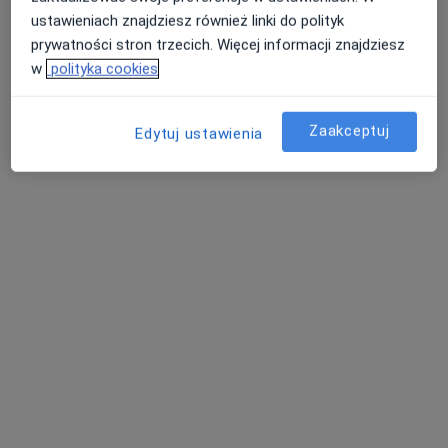
ustawieniach znajdziesz również linki do polityk
prywatności stron trzecich. Więcej informacji znajdziesz
w
polityka cookies
Zaakceptuj
Edytuj ustawienia
mgr Tomasz Niedźwiecki
·
Więcej
Fizjoterapeuta
52 opinie
Adres 1
Adres 2
Zakładowa 14a, Wrocław
•
Mapa
VenoMedica Specjalistyczne Centrum Medyczne
Konsultacja fizjoterapeutyczna
200 zł
Specjalista nie oferuje umawiania online pod tym adresem.