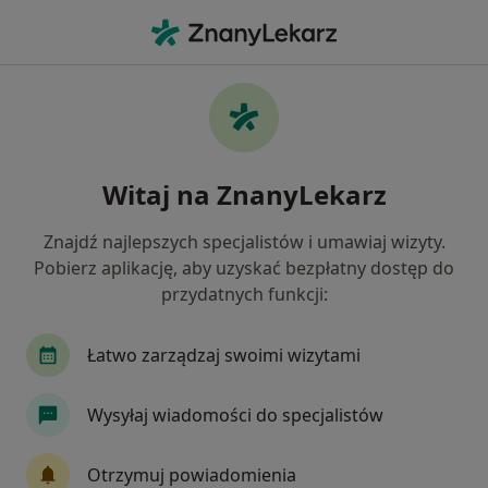
Me
Reumatoidalne Zapalenie Stawów • Oława, dolnośląskie
Filtry
• 1
Ubezpieczenie
Map
Reumatoidalne zapalenie stawów
Witaj na ZnanyLekarz
specjaliści w Oławie
Jak działają wyniki wyszukiwania
Znajdź najlepszych specjalistów i umawiaj wizyty.
Pobierz aplikację, aby uzyskać bezpłatny dostęp do
przydatnych funkcji:
Jakiego specjalisty szukasz?
Fizjoterapeuta
Internista
Reumatolog
Łatwo zarządzaj swoimi wizytami
Wysyłaj wiadomości do specjalistów
Otrzymuj powiadomienia