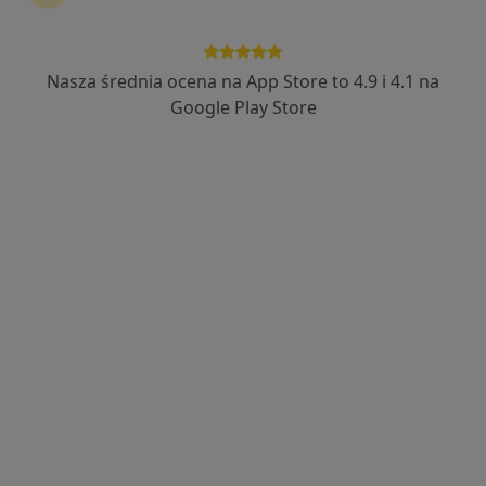
Nasza średnia ocena na App Store to 4.9 i 4.1 na
Google Play Store
Bezpieczne płatności
mgr David Wawrzyniak
·
Więcej
Fizjoterapeuta
103 opinie
Łagiewnicka 12 bud. WORD II piętro, Wrocław
•
Mapa
MF Fizjoterapia
Konsultacja fizjoterapeutyczna
200 zł
Specjalista nie oferuje umawiania online pod tym adresem.
Poproś o wizytę