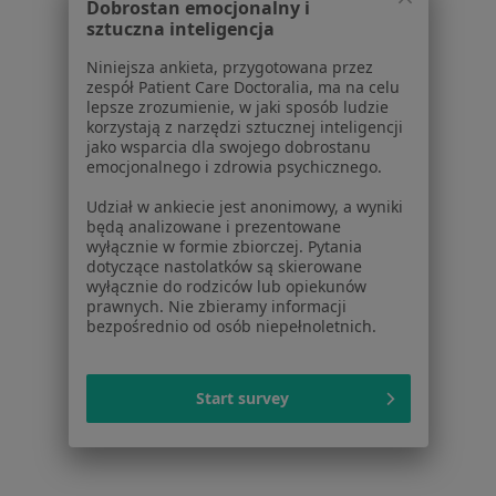
Dobrostan emocjonalny i
Kardiolodzy w Namysłowie
sztuczna inteligencja
Więcej (14)
Niniejsza ankieta, przygotowana przez
zespół Patient Care Doctoralia, ma na celu
Więcej w kategorii: W pobliżu Oławy
lepsze zrozumienie, w jaki sposób ludzie
korzystają z narzędzi sztucznej inteligencji
Najczęstsze schorzenia
jako wsparcia dla swojego dobrostanu
emocjonalnego i zdrowia psychicznego.
Alergia Oława
Udział w ankiecie jest anonimowy, a wyniki
Angina Oława
będą analizowane i prezentowane
wyłącznie w formie zbiorczej. Pytania
Arytmia Oława
dotyczące nastolatków są skierowane
wyłącznie do rodziców lub opiekunów
Biodro trzaskające Oława
prawnych. Nie zbieramy informacji
bezpośrednio od osób niepełnoletnich.
Ból barku Oława
Więcej (13)
Więcej w kategorii: Najczęstsze schorzenia
Start survey
Strona Główna
Kardiolog
Oława
Zmień miasto