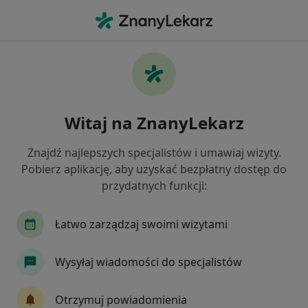
Me
Kardiolog • Oława, dolnośląskie
Filtry
Ubezpieczenie
Mapa
Polecani kardiolodzy w Oławie
Witaj na ZnanyLekarz
Jak działają wyniki wyszukiwania
Znajdź najlepszych specjalistów i umawiaj wizyty.
Pobierz aplikację, aby uzyskać bezpłatny dostęp do
Wybierz swoje ubezpieczenie
przydatnych funkcji:
Łatwo zarządzaj swoimi wizytami
Wysyłaj wiadomości do specjalistów
Otrzymuj powiadomienia