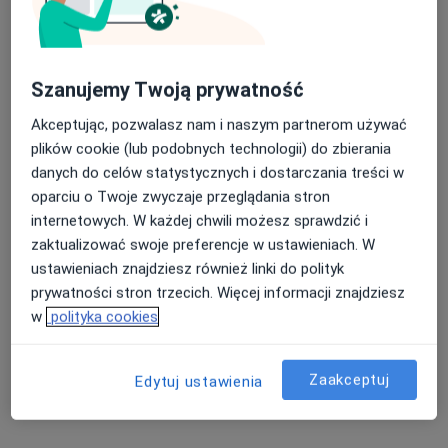
Bezpieczne płatności
Szanujemy Twoją prywatność
lek. Anna Boluk
Akceptując, pozwalasz nam i naszym partnerom używać
·
Więcej
Kardiolog
plików cookie (lub podobnych technologii) do zbierania
69 opinii
danych do celów statystycznych i dostarczania treści w
Adres 1
Adres 2
oparciu o Twoje zwyczaje przeglądania stron
internetowych. W każdej chwili możesz sprawdzić i
zaktualizować swoje preferencje w ustawieniach. W
Słowiańska 23, Wrocław
•
Mapa
ustawieniach znajdziesz również linki do polityk
Centrum Medyczne VIVA MEDICA
prywatności stron trzecich. Więcej informacji znajdziesz
Konsultacja kardiologiczna
250 zł
w
polityka cookies
Specjalista nie oferuje umawiania online pod tym adresem.
Poproś o wizytę
Zaakceptuj
Edytuj ustawienia