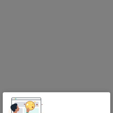
lek. Andrzej Korta
·
Więcej
Kardiolog
820 opinii
Plac Strzelecki 24, Wrocław
•
Mapa
Medicus Clinic – Specjalistyczne Centrum Medyczne
ECHO serca
300 zł
Specjalista nie oferuje umawiania online pod tym adresem.
Poproś o wizytę