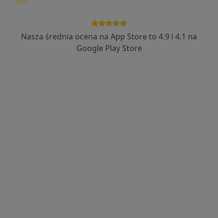
lek. Grażyna Tyszecka
·
Więcej
Kardiolog
Nasza średnia ocena na App Store to 4.9 i 4.1 na
100 opinii
Google Play Store
Młodnickiego 16a, Wrocław
•
Mapa
Centrum Medyczne Cds
Konsultacja kardiologiczna
200 zł
Specjalista nie oferuje umawiania online pod tym adresem.
Poproś o wizytę