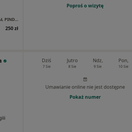
Poproś o wizytę
INDYWIDUALNA PRAKTYKA LEKARSKA RAFAŁ PINDELSKI
250 zł
a
Dziś
Jutro
Ndz,
Pon,
7 Sie
8 Sie
9 Sie
10 Sie
Umawianie online nie jest dostępne
Pokaż numer
iii