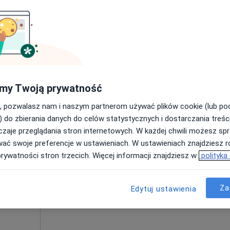
Poproś o wizytę
apa
G
my Twoją prywatność
250 zł
, pozwalasz nam i naszym partnerom używać plików cookie (lub p
) do zbierania danych do celów statystycznych i dostarczania treśc
zaje przeglądania stron internetowych. W każdej chwili możesz spr
rof.
Dziś
Jutro
Ndz,
Pon,
wać swoje preferencje w ustawieniach. W ustawieniach znajdziesz ró
7 Sie
8 Sie
9 Sie
10 Sie
prywatności stron trzecich. Więcej informacji znajdziesz w
polityka
Umawianie online nie jest dostępne
Za
Edytuj ustawienia
Poproś o wizytę