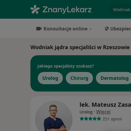
specjaliz
Konsultacje online
Ubezpiec
Wodniak jądra specjaliści w Rzeszowie
Jakiego specjalisty szukasz?
Urolog
Chirurg
Dermatolog
lek. Mateusz Zas
·
Więcej
Urolog
251 opinii