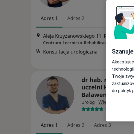
Adres 1
Adres 2
Aleja Krzyżanowskiego 11, Rzeszów
•
M
Centrum Leczniczo-Rehabilitacyjne OrtoUS
Szanuje
Konsultacja urologiczna
Akceptując
technologii
Twoje zwyc
dr hab. n. med., p
zaktualizo
uczelni Krzysztof
do polityk 
Balawender
·
Więcej
Urolog
151 opinii
Adres 1
Adres 2
Adres 3