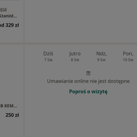
apa
Centrum Medyczne LUX MED - Rzeszów, ul. Stanisława Jabłońskiego 2
od 329 zł
Dziś
Jutro
Ndz,
Pon,
7 Sie
8 Sie
9 Sie
10 Sie
Umawianie online nie jest dostępne
Poproś o wizytę
INDYWIDUALNA PRAKTYKA LEKARSKA JAKUB KEMPISTY
250 zł