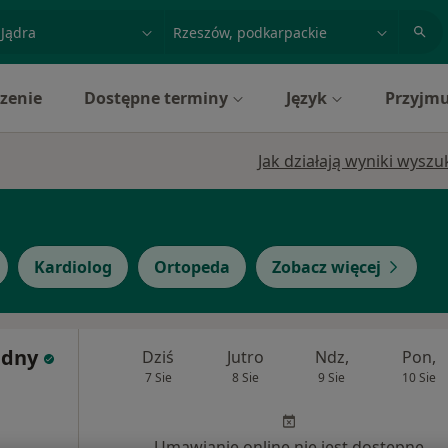
acja, badanie lub nazwisko
miasto lub dzielnica
zenie
Dostępne terminy
Język
Przyjmu
Jak działają wyniki wysz
Kardiolog
Ortopeda
Zobacz więcej
adny
Dziś
Jutro
Ndz,
Pon,
7 Sie
8 Sie
9 Sie
10 Sie
Umawianie online nie jest dostępne