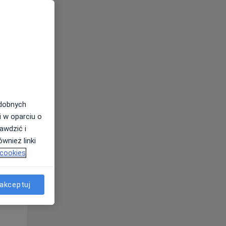
odobnych
i w oparciu o
awdzić i
Wt,
Śr,
Czw,
wnież linki
11 Sie
12 Sie
13 Sie
 cookies
akceptuj