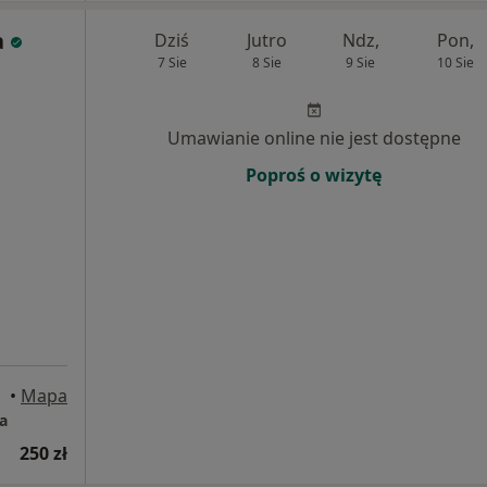
a
Dziś
Jutro
Ndz,
Pon,
7 Sie
8 Sie
9 Sie
10 Sie
Umawianie online nie jest dostępne
Poproś o wizytę
•
Mapa
a
250 zł