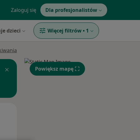
Zaloguj się
Dla profesjonalistów
je dzieci
Więcej filtrów
•
1
ukiwania
Powiększ mapę
Wt,
Śr,
Czw,
11 Sie
12 Sie
13 Sie