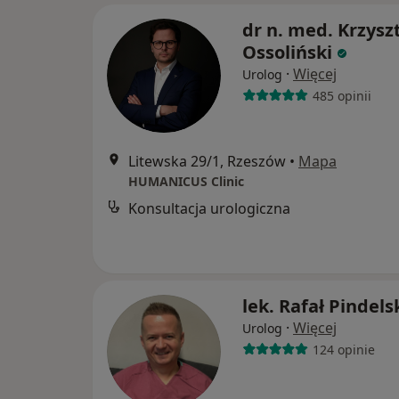
dr n. med. Krzysz
Ossoliński
·
Więcej
Urolog
485 opinii
Litewska 29/1, Rzeszów
•
Mapa
HUMANICUS Clinic
Konsultacja urologiczna
lek. Rafał Pindels
·
Więcej
Urolog
124 opinie