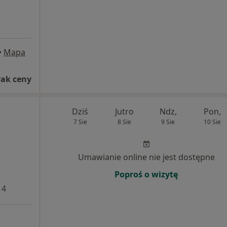
•
Mapa
rak ceny
Dziś
Jutro
Ndz,
Pon,
7 Sie
8 Sie
9 Sie
10 Sie
Umawianie online nie jest dostępne
Poproś o wizytę
 4