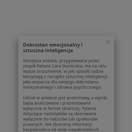
1
2
3
Powiązane wyszukiwania
W pobliżu Rzeszowa
Atopowe zapalenie skóry w Mielcu
Dobrostan emocjonalny i
Atopowe zapalenie skóry w Krosnie
sztuczna inteligencja
Atopowe zapalenie skóry w Leżajsku
Niniejsza ankieta, przygotowana przez
zespół Patient Care Doctoralia, ma na celu
Atopowe zapalenie skóry w Łańcucie
lepsze zrozumienie, w jaki sposób ludzie
korzystają z narzędzi sztucznej inteligencji
Atopowe zapalenie skóry w
jako wsparcia dla swojego dobrostanu
emocjonalnego i zdrowia psychicznego.
Więcej (4)
Udział w ankiecie jest anonimowy, a wyniki
Więcej w kategorii: W pobliżu Rzeszowa
będą analizowane i prezentowane
wyłącznie w formie zbiorczej. Pytania
Schorzenia w Rzeszowie
dotyczące nastolatków są skierowane
Nadciśnienie tętnicze w Rzeszowie
wyłącznie do rodziców lub opiekunów
prawnych. Nie zbieramy informacji
Otyłość w Rzeszowie
bezpośrednio od osób niepełnoletnich.