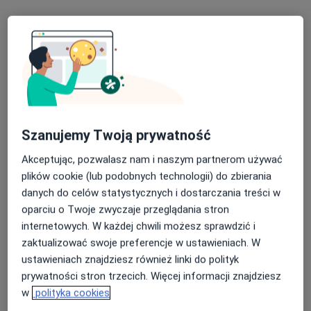
Poproś o wizytę
Szanujemy Twoją prywatność
Akceptując, pozwalasz nam i naszym partnerom używać
plików cookie (lub podobnych technologii) do zbierania
Bezpieczne płatności
danych do celów statystycznych i dostarczania treści w
MedCare
oparciu o Twoje zwyczaje przeglądania stron
·
Więcej
Endokrynologia, Gastrologia, Medycyna pracy
internetowych. W każdej chwili możesz sprawdzić i
220 opinii
zaktualizować swoje preferencje w ustawieniach. W
Popularna placówka: pacjenci chętnie płacą online
ustawieniach znajdziesz również linki do polityk
prywatności stron trzecich. Więcej informacji znajdziesz
Lwowska 64, Rzeszów
•
Mapa
w
polityka cookies
Konsultacja lekarza rodzinnego
180 zł