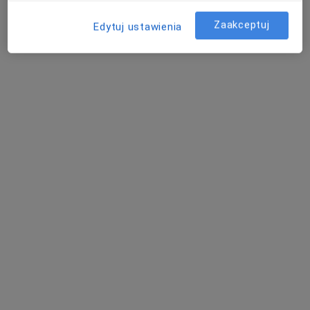
Pokaż więcej usług
Zaakceptuj
Edytuj ustawienia
lek. Agnieszka Zdybel
lek. Paweł Harpula
dr n. med. i n. o zdr.
endokrynolog
kardiolog
Michał Błotnicki
gastrolog
Zobacz wszystkich 5 specjalistów
Brak dostępnych specjalistów z wolnymi terminami w tym centrum medycznym.
Pokaż profil