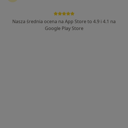
Nasza średnia ocena na App Store to 4.9 i 4.1 na
Google Play Store
Bezpieczne płatności
lek. Agnieszka Gomółka-Bargieł
·
Więcej
Lekarz rodzinny, Lekarz pierwszego kontaktu
23 opinie
Adres
Online
Lwowska 64, Rzeszów
•
Mapa
MedCare
Konsultacja lekarza rodzinnego
180 zł
Specjalista nie oferuje umawiania online pod tym adresem.
Poproś o wizytę