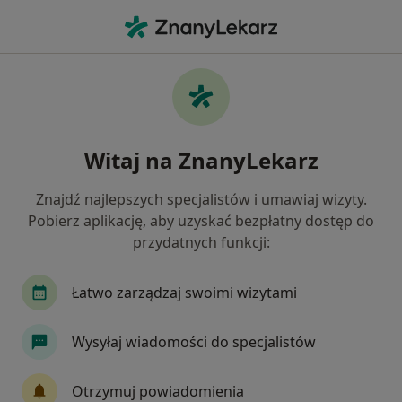
Me
Atopowe Zapalenie Skóry • Rzeszów, podkarpackie
Filtry
• 1
Ubezpieczenie
Map
Atopowe zapalenie skóry specjaliści w
Witaj na ZnanyLekarz
Rzeszowie
Jak działają wyniki wyszukiwania
Znajdź najlepszych specjalistów i umawiaj wizyty.
Pobierz aplikację, aby uzyskać bezpłatny dostęp do
przydatnych funkcji:
Jakiego specjalisty szukasz?
Dermatolog
Pediatra
Dermatolog dziecię
Łatwo zarządzaj swoimi wizytami
Wysyłaj wiadomości do specjalistów
Otrzymuj powiadomienia