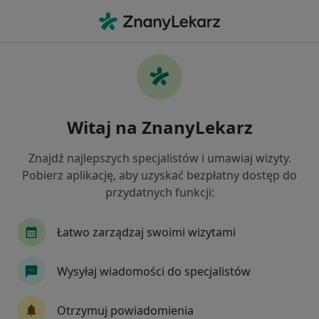
Me
Wady Serca • Brzeg, opolskie
Filtry
• 1
Mapa
Wady serca specjaliści w Brzegu
Witaj na ZnanyLekarz
Jak działają wyniki wyszukiwania
Znajdź najlepszych specjalistów i umawiaj wizyty.
Pobierz aplikację, aby uzyskać bezpłatny dostęp do
Jakiego specjalisty szukasz?
przydatnych funkcji:
Kardiolog
Internista
Anestezjolog
Ch
Łatwo zarządzaj swoimi wizytami
Wysyłaj wiadomości do specjalistów
Otrzymuj powiadomienia