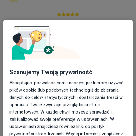
Nasza średnia ocena na App Store to 4.9 i 4.1 na
lek. Joanna Starak-Marciniak
Google Play Store
·
Więcej
Kardiolog, Internista
43 opinie
Bolesława Chrobrego, Oława
•
Mapa
RenovaMed
Konsultacja internistyczna
Brak ceny
Szanujemy Twoją prywatność
Specjalista nie oferuje umawiania online pod tym adresem.
Akceptując, pozwalasz nam i naszym partnerom używać
Poproś o wizytę
plików cookie (lub podobnych technologii) do zbierania
danych do celów statystycznych i dostarczania treści w
oparciu o Twoje zwyczaje przeglądania stron
internetowych. W każdej chwili możesz sprawdzić i
zaktualizować swoje preferencje w ustawieniach. W
ustawieniach znajdziesz również linki do polityk
prywatności stron trzecich. Więcej informacji znajdziesz