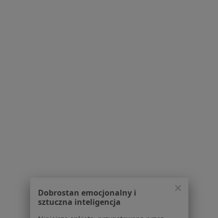
Praca
Rekrutujemy!
Partnerzy
Centrum prasowe
Kontakt
Dla pacjentów
Lekarze
Placówki medyczne
Pytania i odpowiedzi
Usługi i zabiegi
Choroby
Pomoc
Aplikacje mobilne
Blog dla pacjentów
Dla profesjonalistów
Dobrostan emocjonalny i
Cennik
sztuczna inteligencja
Dla lekarzy