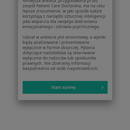
Niniejsza ankieta, przygotowana przez
Dla placówek medycznych
zespół Patient Care Doctoralia, ma na celu
Noa Notes
nowość
lepsze zrozumienie, w jaki sposób ludzie
Baza wiedzy
korzystają z narzędzi sztucznej inteligencji
jako wsparcia dla swojego dobrostanu
Centrum Pomocy dla Specjalisty
emocjonalnego i zdrowia psychicznego.
Kontakt
Udział w ankiecie jest anonimowy, a wyniki
ZnanyLekarz - Strona główna
będą analizowane i prezentowane
wyłącznie w formie zbiorczej. Pytania
ZnanyLekarz Sp. z o.o.
dotyczące nastolatków są skierowane
ul. Kolejowa 5/7
wyłącznie do rodziców lub opiekunów
01-217 Warszawa, Polska
prawnych. Nie zbieramy informacji
bezpośrednio od osób niepełnoletnich.
NIP: ⁠7010224868
KRS: ⁠0000347997
Start survey
REGON: ⁠142276657
Sąd Rejonowy dla m.st. Warszawy w Warszawie XII
Wydział Gospodarczy KRS
Facebook
otwiera się w nowej karcie