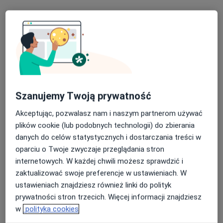
dr n. med. Edyta Staniszewska-Marszałek
·
Więcej
Kardiolog, Internista
Szanujemy Twoją prywatność
410 opinii
Akceptując, pozwalasz nam i naszym partnerom używać
Adres 1
Adres 2
plików cookie (lub podobnych technologii) do zbierania
danych do celów statystycznych i dostarczania treści w
oparciu o Twoje zwyczaje przeglądania stron
Wrocławska 69, Kiełczów
•
Mapa
internetowych. W każdej chwili możesz sprawdzić i
Indywidualna Praktyka Lekarska
zaktualizować swoje preferencje w ustawieniach. W
Konsultacja kardiologiczna
300 zł
ustawieniach znajdziesz również linki do polityk
Specjalista nie oferuje umawiania online pod tym adresem.
prywatności stron trzecich. Więcej informacji znajdziesz
w
polityka cookies
Poproś o wizytę