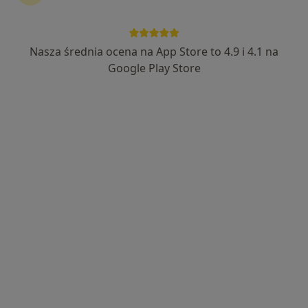
Nasza średnia ocena na App Store to 4.9 i 4.1 na
lek. Tomasz Kucharski
Google Play Store
·
Więcej
Kardiolog
283 opinie
Adres 1
Adres 2
Online
Wrocławska 42, Kiełczów
•
Mapa
Novum Clinic
Konsultacja kardiologiczna
260 zł
Specjalista nie oferuje umawiania online pod tym adresem.
Poproś o wizytę