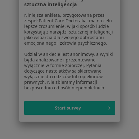
sztuczna inteligencja
Praca
Rekrutujemy!
Partnerzy
Niniejsza ankieta, przygotowana przez
Centrum prasowe
zespół Patient Care Doctoralia, ma na celu
lepsze zrozumienie, w jaki sposób ludzie
Kontakt
korzystają z narzędzi sztucznej inteligencji
jako wsparcia dla swojego dobrostanu
Dla pacjentów
emocjonalnego i zdrowia psychicznego.
Lekarze
Udział w ankiecie jest anonimowy, a wyniki
Placówki medyczne
będą analizowane i prezentowane
wyłącznie w formie zbiorczej. Pytania
Pytania i odpowiedzi
dotyczące nastolatków są skierowane
Usługi i zabiegi
wyłącznie do rodziców lub opiekunów
Choroby
prawnych. Nie zbieramy informacji
bezpośrednio od osób niepełnoletnich.
Pomoc
Aplikacje mobilne
Blog dla pacjentów
Start survey
Dla profesjonalistów
Cennik
Dla lekarzy