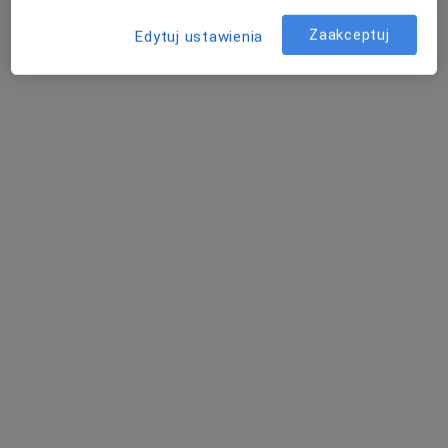
Zaakceptuj
Edytuj ustawienia
Bezpieczne płatności
Novum Clinic
·
Medycyna chorób zakaźnych, Hepatologia, Fizjoterapia
Więcej
2343 opinie
Adres 1
Adres 2
Konsultacje online
•
Mapa