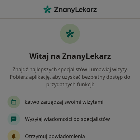
Me
Wady Serca • Brzezia Łąka, dolnośląskie
Filtry
• 1
Ubezpieczenie
Map
Wady serca specjaliści w Brzeziej Łące
Witaj na ZnanyLekarz
Jak działają wyniki wyszukiwania
Znajdź najlepszych specjalistów i umawiaj wizyty.
Pobierz aplikację, aby uzyskać bezpłatny dostęp do
Jakiego specjalisty szukasz?
przydatnych funkcji:
Kardiolog
Internista
Ortopeda
Chiru
Łatwo zarządzaj swoimi wizytami
Wysyłaj wiadomości do specjalistów
Otrzymuj powiadomienia