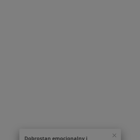
Więcej w kategorii: W pobliżu Brzeziej Łąki
Wady Serca Specjaliści W Brzeziej Łące
Serwis
Regulamin
Polityka prywatności pacjentów
Polityka prywatności profesjonalistów
Polityka prywatności dla profesjonalistów, których
dane pozyskaliśmy samodzielnie
Polityka cookies
Jak działają wyniki wyszukiwania
Dostępność
O nas
Dobrostan emocjonalny i