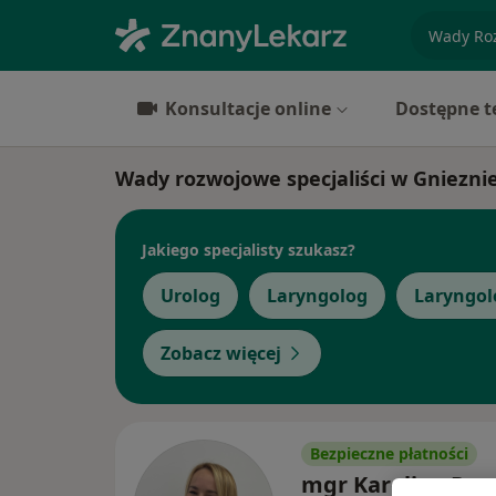
specjaliz
Konsultacje online
Dostępne t
Wady rozwojowe specjaliści w Gniezni
Jakiego specjalisty szukasz?
Urolog
Laryngolog
Laryngol
Zobacz więcej
Bezpieczne płatności
mgr Karolina Prz