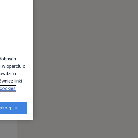
odobnych
i w oparciu o
awdzić i
wnież linki
Pon,
Wt,
Śr,
 cookies
10 Sie
11 Sie
12 Sie
akceptuj