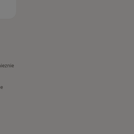
ieznie
ie
Schorzenia w Gnieznie