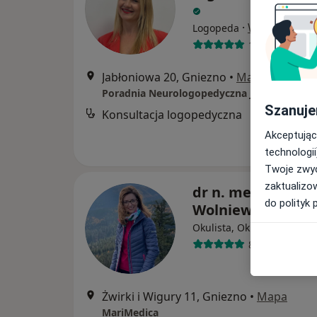
·
Więcej
Logopeda
1 opinia
Jabłoniowa 20, Gniezno
•
Mapa
Poradnia Neurologopedyczna Jabłonka
Szanuje
Konsultacja logopedyczna
Akceptując
technologii
Twoje zwyc
zaktualizo
dr n. med. Marik
do polityk 
Wolniewińska
Okulista, Okulista dziecię
8 opinii
Żwirki i Wigury 11, Gniezno
•
Mapa
MariMedica