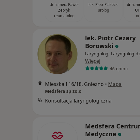
dr n. med. Paweł
lek. Piotr Piasecki
dr n. m
Żebryk
urolog
Ur
reumatolog
on
lek. Piotr Cezary
Borowski
Laryngolog, Laryngolog dz
Więcej
46 opinii
Mieszka I 16/18, Gniezno
•
Mapa
Medsfera sp zo.o
Konsultacja laryngologiczna
Medsfera Centr
Medyczne