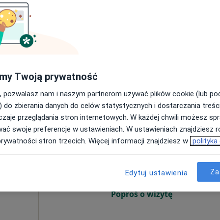
Umawianie online nie jest dostępne
Poproś o wizytę
my Twoją prywatność
400 zł
, pozwalasz nam i naszym partnerom używać plików cookie (lub p
) do zbierania danych do celów statystycznych i dostarczania treśc
zaje przeglądania stron internetowych. W każdej chwili możesz spr
wać swoje preferencje w ustawieniach. W ustawieniach znajdziesz ró
a
Dziś
Jutro
Sob,
Ndz,
prywatności stron trzecich. Więcej informacji znajdziesz w
polityka
6 Sie
7 Sie
8 Sie
9 Sie
cy
Za
Edytuj ustawienia
Umawianie online nie jest dostępne
Poproś o wizytę