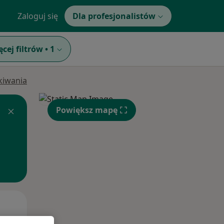
Zaloguj się
Dla profesjonalistów
ęcej filtrów
•
1
ukiwania
Powiększ mapę
Pon,
Wt,
Śr,
10 Sie
11 Sie
12 Sie