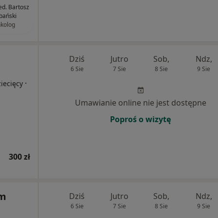
ed. Bartosz
bański
kolog
Dziś
Jutro
Sob,
Ndz,
6 Sie
7 Sie
8 Sie
9 Sie
·
iecięcy
Umawianie online nie jest dostępne
Poproś o wizytę
300 zł
um
Dziś
Jutro
Sob,
Ndz,
6 Sie
7 Sie
8 Sie
9 Sie