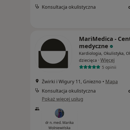
Konsultacja okulistyczna
MariMedica - Ce
medyczne
Kardiologia, Okulistyka, O
·
Więcej
dziecięca
5 opinii
Żwirki i Wigury 11, Gniezno
•
Mapa
Konsultacja okulistyczna
Pokaż więcej usług
dr n. med. Marika
Wolniewińska