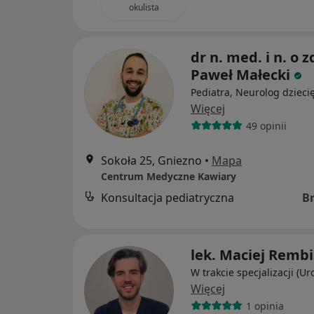
okulista
dr n. med. i n. o z
Paweł Małecki
Pediatra, Neurolog dzieci
Więcej
49 opinii
Sokoła 25, Gniezno
•
Mapa
Centrum Medyczne Kawiary
Konsultacja pediatryczna
B
lek. Maciej Rembi
W trakcie specjalizacji (Ur
Więcej
1 opinia