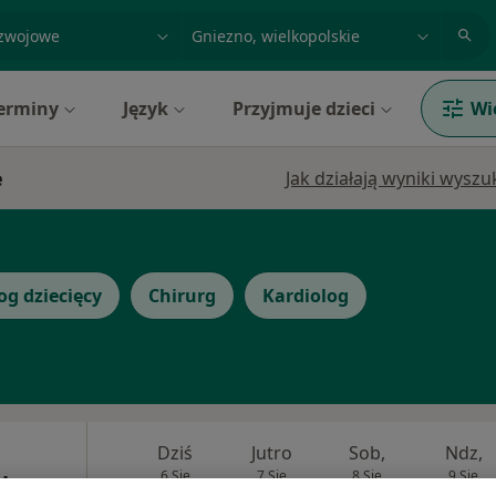
acja, badanie lub nazwisko
miasto lub dzielnica
erminy
Język
Przyjmuje dzieci
Wi
e
Jak działają wyniki wysz
og dziecięcy
Chirurg
Kardiolog
Dziś
Jutro
Sob,
Ndz,
6 Sie
7 Sie
8 Sie
9 Sie
ybysz