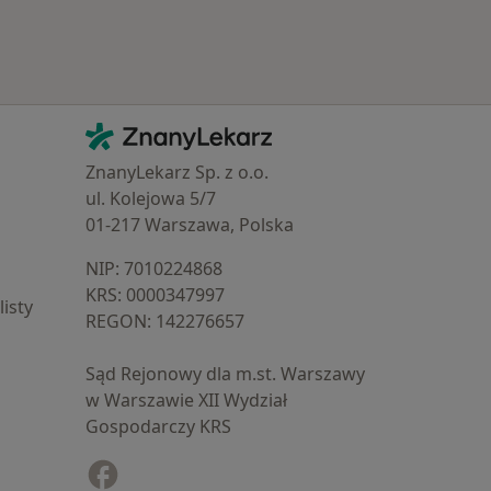
Kontakt
ZnanyLekarz - Strona główna
ZnanyLekarz Sp. z o.o.
ul. Kolejowa 5/7
01-217 Warszawa, Polska
NIP: ⁠7010224868
KRS: ⁠0000347997
isty
REGON: ⁠142276657
Sąd Rejonowy dla m.st. Warszawy
w Warszawie XII Wydział
Gospodarczy KRS
Facebook
otwiera się w nowej karcie