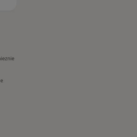
ieznie
ie
Schorzenia w Gnieznie