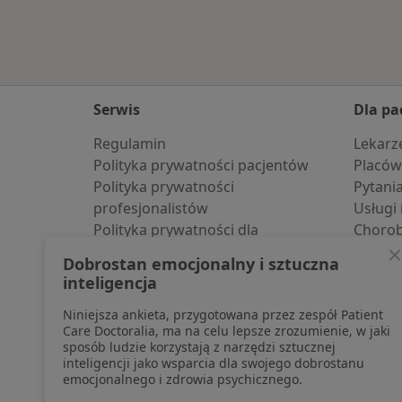
Serwis
Dla pa
Regulamin
Lekarz
Polityka prywatności pacjentów
Placów
Polityka prywatności
Pytani
profesjonalistów
Usługi 
Polityka prywatności dla
Choro
profesjonalistów, których dane
Pomoc
Dobrostan emocjonalny i sztuczna
pozyskaliśmy samodzielnie
Aplika
inteligencja
Polityka cookies
Blog d
Niniejsza ankieta, przygotowana przez zespół Patient
Jak działają wyniki wyszukiwania
Care Doctoralia, ma na celu lepsze zrozumienie, w jaki
Dostępność
sposób ludzie korzystają z narzędzi sztucznej
O nas
inteligencji jako wsparcia dla swojego dobrostanu
emocjonalnego i zdrowia psychicznego.
Praca
Rekrutujemy!