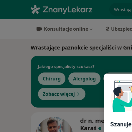
specjaliz
Konsultacje online
Ubezpiec
Wrastające paznokcie specjaliści w Gn
Jakiego specjalisty szukasz?
Chirurg
Alergolog
Dermatol
Zobacz więcej
dr n. med. Krzysz
Szanuje
Karaś