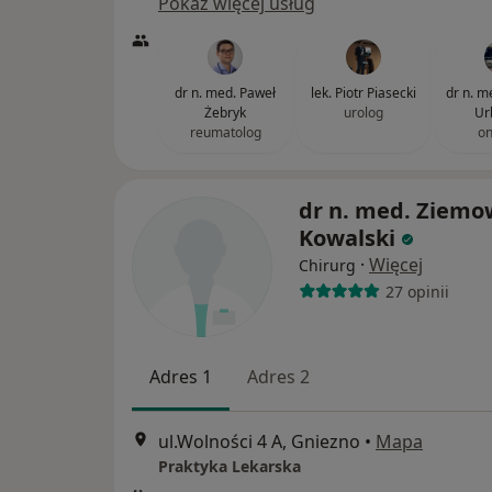
Pokaż więcej usług
dr n. med. Paweł
lek. Piotr Piasecki
dr n. m
Żebryk
urolog
Ur
reumatolog
on
dr n. med. Ziemo
Kowalski
·
Więcej
Chirurg
27 opinii
Adres 1
Adres 2
ul.Wolności 4 A, Gniezno
•
Mapa
Praktyka Lekarska