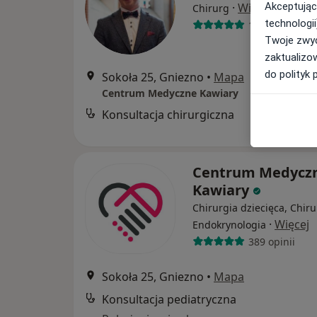
·
Więcej
Akceptując
Chirurg
technologii
138 opinii
Twoje zwyc
zaktualizo
do polityk 
Sokoła 25, Gniezno
•
Mapa
Centrum Medyczne Kawiary
Konsultacja chirurgiczna
B
Centrum Medycz
Kawiary
Chirurgia dziecięca, Chiru
·
Więcej
Endokrynologia
389 opinii
Sokoła 25, Gniezno
•
Mapa
Konsultacja pediatryczna