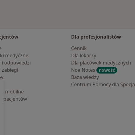
cjentów
Dla profesjonalistów
e
Cennik
ki medyczne
Dla lekarzy
a i odpowiedzi
Dla placówek medycznych
i zabiegi
Noa Notes
nowość
by
Baza wiedzy
Centrum Pomocy dla Specjal
cje mobilne
la pacjentów