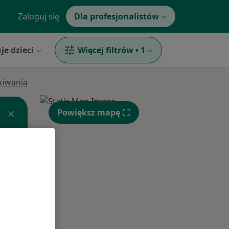
Zaloguj się
Dla profesjonalistów
je dzieci
Więcej filtrów
•
1
ukiwania
Powiększ mapę
Śr,
Czw,
Pt,
12 Sie
13 Sie
14 Sie