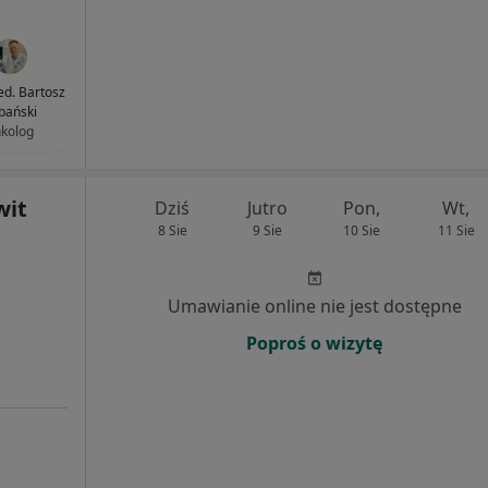
ed. Bartosz
bański
kolog
wit
Dziś
Jutro
Pon,
Wt,
8 Sie
9 Sie
10 Sie
11 Sie
Umawianie online nie jest dostępne
Poproś o wizytę