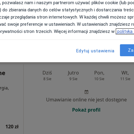
, pozwalasz nam i naszym partnerom używać plików cookie (lub p
) do zbierania danych do celów statystycznych i dostarczania treśc
Umawianie online nie jest dostępne
zaje przeglądania stron internetowych. W każdej chwili możesz spr
wać swoje preferencje w ustawieniach. W ustawieniach znajdziesz ró
Poproś o wizytę
prywatności stron trzecich. Więcej informacji znajdziesz w
polityka
rak ceny
Za
Edytuj ustawienia
ne
Dziś
Jutro
Pon,
Wt,
8 Sie
9 Sie
10 Sie
11 Sie
rgia,
Umawianie online nie jest dostępne
Pokaż profil
120 zł