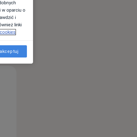
odobnych
i w oparciu o
awdzić i
wnież linki
 cookies
akceptuj
Śr,
Czw,
Pt,
12 Sie
13 Sie
14 Sie