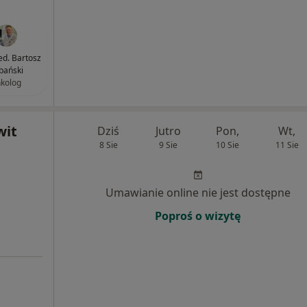
ed. Bartosz
bański
kolog
wit
Dziś
Jutro
Pon,
Wt,
8 Sie
9 Sie
10 Sie
11 Sie
Umawianie online nie jest dostępne
Poproś o wizytę