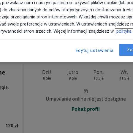
, pozwalasz nam i naszym partnerom używać plików cookie (lub p
) do zbierania danych do celów statystycznych i dostarczania treśc
Umawianie online nie jest dostępne
zaje przeglądania stron internetowych. W każdej chwili możesz spr
wać swoje preferencje w ustawieniach. W ustawieniach znajdziesz ró
Poproś o wizytę
prywatności stron trzecich. Więcej informacji znajdziesz w
polityka
rak ceny
Za
Edytuj ustawienia
ne
Dziś
Jutro
Pon,
Wt,
8 Sie
9 Sie
10 Sie
11 Sie
rgia,
Umawianie online nie jest dostępne
Pokaż profil
120 zł