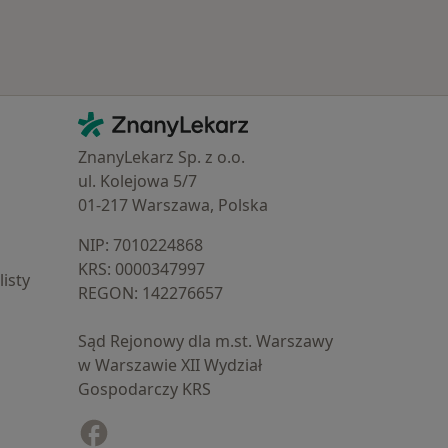
Kontakt
ZnanyLekarz - Strona główna
ZnanyLekarz Sp. z o.o.
ul. Kolejowa 5/7
01-217 Warszawa, Polska
NIP: ⁠7010224868
KRS: ⁠0000347997
isty
REGON: ⁠142276657
Sąd Rejonowy dla m.st. Warszawy
w Warszawie XII Wydział
Gospodarczy KRS
Facebook
otwiera się w nowej karcie