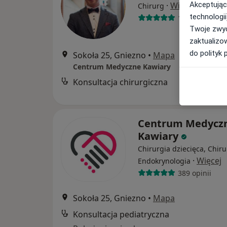
·
Więcej
Akceptując
Chirurg
technologii
138 opinii
Twoje zwyc
zaktualizo
do polityk 
Sokoła 25, Gniezno
•
Mapa
Centrum Medyczne Kawiary
Konsultacja chirurgiczna
B
Centrum Medycz
Kawiary
Chirurgia dziecięca, Chiru
·
Więcej
Endokrynologia
389 opinii
Sokoła 25, Gniezno
•
Mapa
Konsultacja pediatryczna