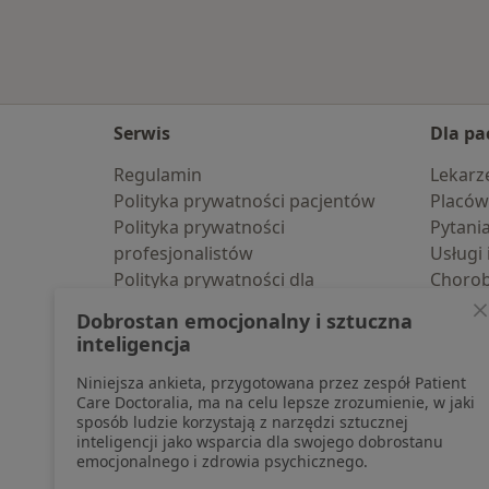
Serwis
Dla pa
Regulamin
Lekarz
Polityka prywatności pacjentów
Placów
Polityka prywatności
Pytani
profesjonalistów
Usługi 
Polityka prywatności dla
Choro
profesjonalistów, których dane
Pomoc
Dobrostan emocjonalny i sztuczna
pozyskaliśmy samodzielnie
Aplika
inteligencja
Polityka cookies
Blog d
Niniejsza ankieta, przygotowana przez zespół Patient
Jak działają wyniki wyszukiwania
Care Doctoralia, ma na celu lepsze zrozumienie, w jaki
Dostępność
sposób ludzie korzystają z narzędzi sztucznej
O nas
inteligencji jako wsparcia dla swojego dobrostanu
emocjonalnego i zdrowia psychicznego.
Praca
Rekrutujemy!