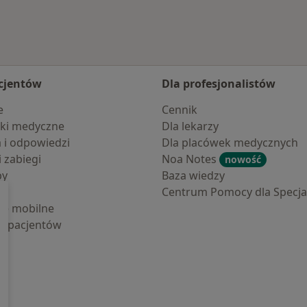
cjentów
Dla profesjonalistów
e
Cennik
ki medyczne
Dla lekarzy
a i odpowiedzi
Dla placówek medycznych
i zabiegi
Noa Notes
nowość
by
Baza wiedzy
Centrum Pomocy dla Specjal
cje mobilne
la pacjentów