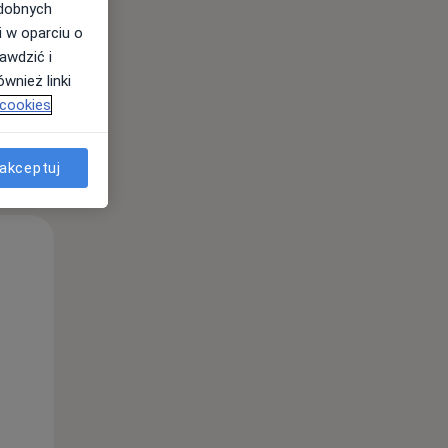
odobnych
i w oparciu o
awdzić i
wnież linki
 cookies
akceptuj
Śr,
Czw,
Pt,
12 Sie
13 Sie
14 Sie