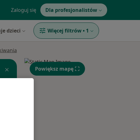
Zaloguj się
Dla profesjonalistów
je dzieci
Więcej filtrów
•
1
ukiwania
Powiększ mapę
Śr,
Czw,
Pt,
12 Sie
13 Sie
14 Sie