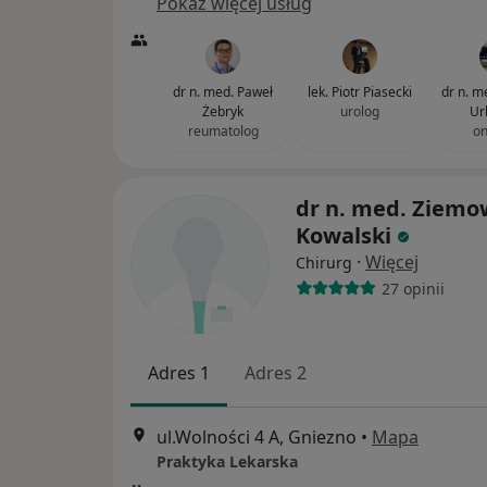
Pokaż więcej usług
dr n. med. Paweł
lek. Piotr Piasecki
dr n. m
Żebryk
urolog
Ur
reumatolog
on
dr n. med. Ziemo
Kowalski
·
Więcej
Chirurg
27 opinii
Adres 1
Adres 2
ul.Wolności 4 A, Gniezno
•
Mapa
Praktyka Lekarska