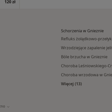
120 zł
Schorzenia w Gnieznie
Refluks żołądkowo-przeły
Wrzodziejące zapalenie jel
Bóle brzucha w Gnieznie
Choroba Leśniowskiego-Cr
Choroba wrzodowa w Gnie
Więcej (13)
Więcej w kategorii: 
zno
sto
Zmień miasto