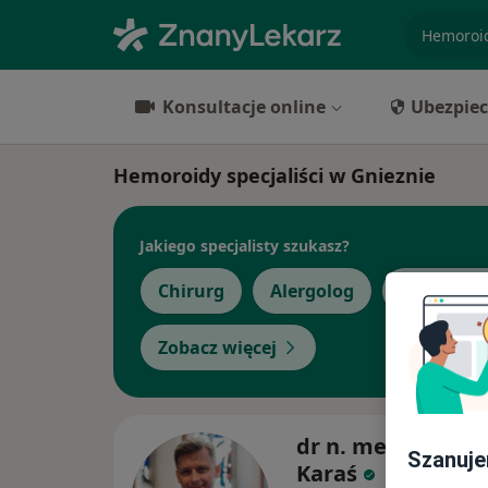
specjaliz
Konsultacje online
Ubezpiec
Hemoroidy specjaliści w Gnieznie
Jakiego specjalisty szukasz?
Chirurg
Alergolog
Dermatol
Zobacz więcej
dr n. med. Krzysz
Szanuje
Karaś