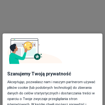
lek. Michał Zankowicz
·
Więcej
Ortopeda
50 opinii
Adres 1
Adres 2
Ogrodowa 21/23, Skierniewice
•
Mapa
Szanujemy Twoją prywatność
Centrum Medyczne Ogrodowa
Akceptując, pozwalasz nam i naszym partnerom używać
Konsultacja ortopedyczna (kolejna wizyta)
Brak ceny
plików cookie (lub podobnych technologii) do zbierania
Specjalista nie oferuje umawiania online pod tym adresem.
danych do celów statystycznych i dostarczania treści w
oparciu o Twoje zwyczaje przeglądania stron
Poproś o wizytę
internetowych. W każdej chwili możesz sprawdzić i