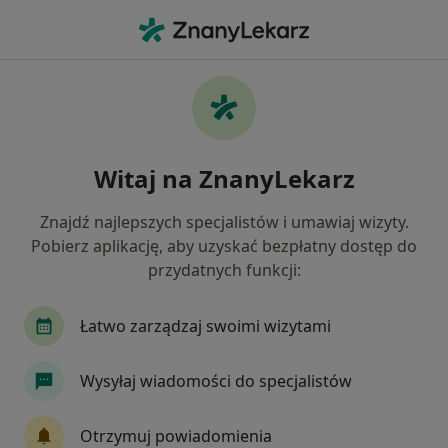
Me
Uszkodzenia Narządu Ruchu • Skierniewice, łódzkie
Filtry
• 1
Mapa
Uszkodzenia narządu ruchu specjaliści w
Witaj na ZnanyLekarz
Skierniewicach
Jak działają wyniki wyszukiwania
Znajdź najlepszych specjalistów i umawiaj wizyty.
Pobierz aplikację, aby uzyskać bezpłatny dostęp do
przydatnych funkcji:
Jakiego specjalisty szukasz?
Ortopeda
Chirurg
Dermatolog
Endok
Łatwo zarządzaj swoimi wizytami
Wysyłaj wiadomości do specjalistów
Otrzymuj powiadomienia