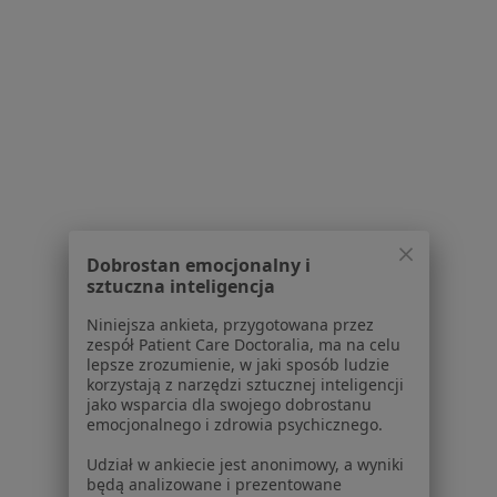
Serwis
Regulamin
Polityka prywatności pacjentów
Polityka prywatności profesjonalistów
Polityka prywatności dla profesjonalistów, których
Dobrostan emocjonalny i
sztuczna inteligencja
dane pozyskaliśmy samodzielnie
Polityka cookies
Niniejsza ankieta, przygotowana przez
Jak działają wyniki wyszukiwania
zespół Patient Care Doctoralia, ma na celu
lepsze zrozumienie, w jaki sposób ludzie
Dostępność
korzystają z narzędzi sztucznej inteligencji
O nas
jako wsparcia dla swojego dobrostanu
Praca
emocjonalnego i zdrowia psychicznego.
Rekrutujemy!
Partnerzy
Udział w ankiecie jest anonimowy, a wyniki
Centrum prasowe
będą analizowane i prezentowane