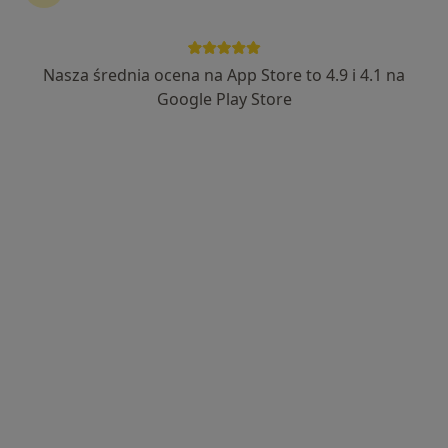
Nasza średnia ocena na App Store to 4.9 i 4.1 na
lek. Marcin Tusiński
Google Play Store
·
Więcej
Ortopeda
55 opinii
Adres 1
Adres 2
Adres 3
Adres 4
Wiejska 21, Żyrardów
•
Mapa
Centrum Medycyny i Rehabilitacji ARTKINEZIS
Konsultacja ortopedyczna
Brak ceny
Specjalista nie oferuje umawiania online pod tym adresem.
Poproś o wizytę