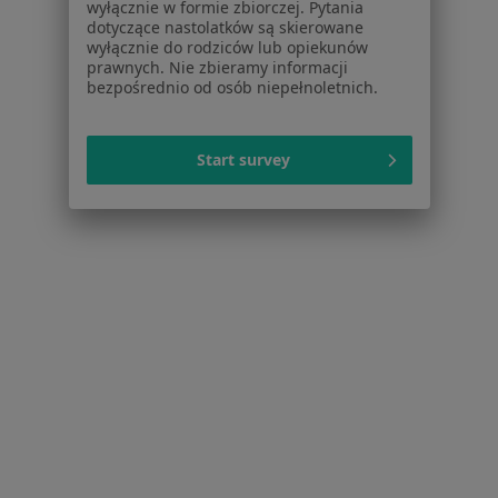
Kontakt
wyłącznie w formie zbiorczej. Pytania
dotyczące nastolatków są skierowane
wyłącznie do rodziców lub opiekunów
Dla pacjentów
prawnych. Nie zbieramy informacji
bezpośrednio od osób niepełnoletnich.
Lekarze
Placówki medyczne
Pytania i odpowiedzi
Start survey
Usługi i zabiegi
Choroby
Pomoc
Aplikacje mobilne
Blog dla pacjentów
Dla profesjonalistów
Cennik
Dla lekarzy
Dla placówek medycznych
Noa Notes
nowość
Baza wiedzy
Centrum Pomocy dla Specjalisty