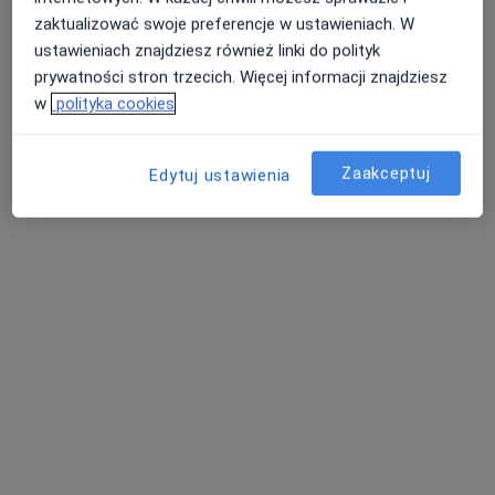
zaktualizować swoje preferencje w ustawieniach. W
ustawieniach znajdziesz również linki do polityk
prywatności stron trzecich. Więcej informacji znajdziesz
w
polityka cookies
Zaakceptuj
Edytuj ustawienia
lek. Marek Pakalski
·
Więcej
Ortopeda
141 opinii
Podrzeczna 22, Łowicz
•
Mapa
Zakład Opieki Zdrowotnej Przychodnia Lekarzy Specjalistów "ARS- MEDICA"
Konsultacja ortopedyczna
Brak ceny
Specjalista nie oferuje umawiania online pod tym adresem.
Poproś o wizytę