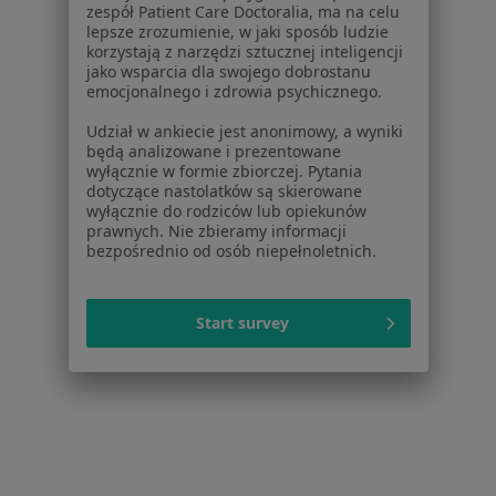
zespół Patient Care Doctoralia, ma na celu
Uchyłkowatość jelita w Gdańsku
lepsze zrozumienie, w jaki sposób ludzie
korzystają z narzędzi sztucznej inteligencji
Uchyłkowatość jelita w Gdyni
jako wsparcia dla swojego dobrostanu
emocjonalnego i zdrowia psychicznego.
Uchyłkowatość jelita w Starogardzie Gdańskim
Udział w ankiecie jest anonimowy, a wyniki
Uchyłkowatość jelita w Sopocie
będą analizowane i prezentowane
wyłącznie w formie zbiorczej. Pytania
Uchyłkowatość jelita w Wejherowie
dotyczące nastolatków są skierowane
wyłącznie do rodziców lub opiekunów
Więcej (1)
prawnych. Nie zbieramy informacji
Więcej w kategorii: W pobliżu Kowali
bezpośrednio od osób niepełnoletnich.
Schorzenia w Kowalach
żylaki kończyn dolnych w Kowalach
Start survey
Nietrzymanie moczu w Kowalach
Rak prostaty w Kowalach
Refluks żołądkowo-przełykowy w Kowalach
Rozstępy w Kowalach