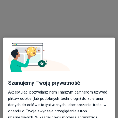
Poproś o wizytę
dr n. med. Kamil Jankowski
·
Więcej
Chirurg, Proktolog, Gastrolog
72 opinie
Szanujemy Twoją prywatność
Adres 1
Adres 2
Adres 3
Adres 4
Akceptując, pozwalasz nam i naszym partnerom używać
plików cookie (lub podobnych technologii) do zbierania
Staropolska 32, Kowale
•
Mapa
danych do celów statystycznych i dostarczania treści w
Endomed Centrum Diagnostyki Medycznej
oparciu o Twoje zwyczaje przeglądania stron
internetowych. W każdej chwili możesz sprawdzić i