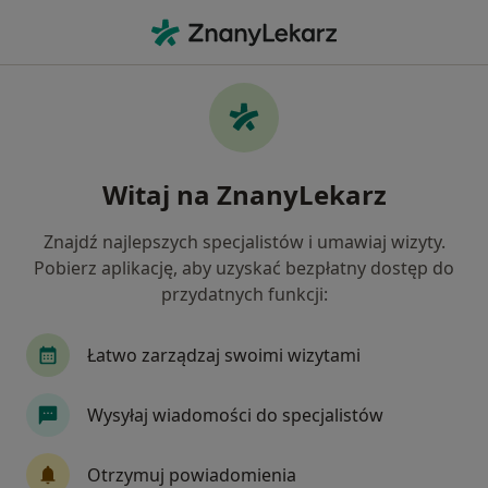
Me
Uchyłkowatość Jelita • 80-180
Filtry
• 1
Ubezpieczenie
Map
Uchyłkowatość jelita specjaliści w Kowalach
Witaj na ZnanyLekarz
Jak działają wyniki wyszukiwania
Znajdź najlepszych specjalistów i umawiaj wizyty.
Pobierz aplikację, aby uzyskać bezpłatny dostęp do
Jakiego specjalisty szukasz?
przydatnych funkcji:
Gastrolog
Chirurg
Ginekolog
Ortope
Łatwo zarządzaj swoimi wizytami
Wysyłaj wiadomości do specjalistów
Otrzymuj powiadomienia