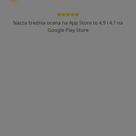
Nasza średnia ocena na App Store to 4.9 i 4.1 na
Bezpieczne płatności
Google Play Store
lek. Krzysztof Ciszewski
·
Więcej
Gastrolog
23 opinie
Adres 1
Adres 2
Piecewska 31, Gdańsk
•
Mapa
Femisense Gabinety Medyczne
Konsultacja gastroenterologiczna
od 300 zł
Specjalista nie oferuje umawiania online pod tym adresem.
Poproś o wizytę