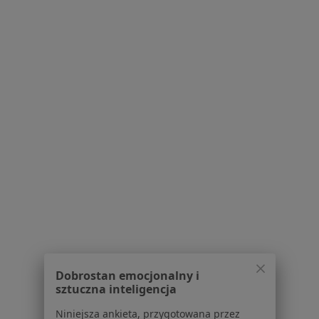
510 opinii
Jaśkowa Dolina 105, Gdańsk
•
Mapa
Konsultacja ortopedyczna
200 zł
Pokaż więcej usług
dr n. med. Grzegorz
dr n. med. Wojciech
Michalski
Marks
chirurg
ortopeda
Brak dostępnych specjalistów z wolnymi terminami w tym centrum medycznym.
Pokaż profil
Dobrostan emocjonalny i
Powiązane wyszukiwania
sztuczna inteligencja
W pobliżu Kowali
Niniejsza ankieta, przygotowana przez