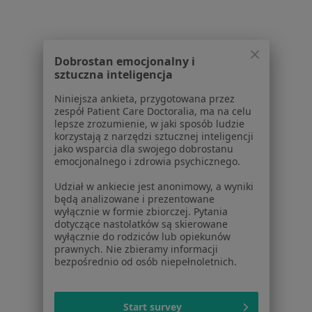
Supermama
Konsultacja położnicza
od 150 zł
Specjalista nie oferuje umawiania online pod tym adresem.
Dobrostan emocjonalny i
sztuczna inteligencja
Poproś o wizytę
Niniejsza ankieta, przygotowana przez
zespół Patient Care Doctoralia, ma na celu
lepsze zrozumienie, w jaki sposób ludzie
1
2
korzystają z narzędzi sztucznej inteligencji
jako wsparcia dla swojego dobrostanu
emocjonalnego i zdrowia psychicznego.
Powiązane wyszukiwania
Udział w ankiecie jest anonimowy, a wyniki
W pobliżu Kowali
będą analizowane i prezentowane
wyłącznie w formie zbiorczej. Pytania
Nietrzymanie moczu w Gdańsku
dotyczące nastolatków są skierowane
wyłącznie do rodziców lub opiekunów
Nietrzymanie moczu w Gdyni
prawnych. Nie zbieramy informacji
bezpośrednio od osób niepełnoletnich.
Nietrzymanie moczu w Sopocie
Nietrzymanie moczu w Tczewie
Start survey