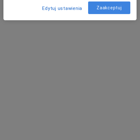
Zaakceptuj
Edytuj ustawienia
Poproś o wizytę
mgr Monika Gwardzik
·
Więcej
Fizjoterapeuta
221 opinii
Królowej Jadwigi 137d/6, Gdańsk
•
Mapa
Specjalistyczna praktyka Fizjoterapii uroginekologicznej, urologicznej i proktologicznej w Gdańsku
Fizjoterapia kobiet w ciąży / fizjoterapia okołoporodowa
250 zł
Specjalista nie oferuje umawiania online pod tym adresem.