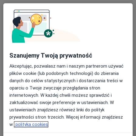
Poproś o wizytę
Szanujemy Twoją prywatność
Akceptując, pozwalasz nam i naszym partnerom używać
plików cookie (lub podobnych technologii) do zbierania
mgr Olga Topczyńska
danych do celów statystycznych i dostarczania treści w
oparciu o Twoje zwyczaje przeglądania stron
·
Więcej
Fizjoterapeuta
internetowych. W każdej chwili możesz sprawdzić i
61 opinii
zaktualizować swoje preferencje w ustawieniach. W
Jabłoniowa 20, Gdańsk
•
Mapa
ustawieniach znajdziesz również linki do polityk
Centrum Medyczne Zdrowy Profil
prywatności stron trzecich. Więcej informacji znajdziesz
Fizjoterapia uroginekologiczna
200 zł
w
polityka cookies
Specjalista nie oferuje umawiania online pod tym adresem.