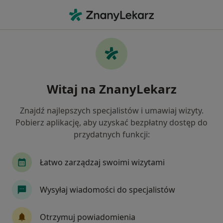
Me
Nietrzymanie Moczu • 80-180
Filtry
• 1
Ubezpieczenie
Map
Nietrzymanie moczu specjaliści w Kowalach
Witaj na ZnanyLekarz
Jak działają wyniki wyszukiwania
Znajdź najlepszych specjalistów i umawiaj wizyty.
Pobierz aplikację, aby uzyskać bezpłatny dostęp do
Jakiego specjalisty szukasz?
przydatnych funkcji:
Fizjoterapeuta
Ginekolog
Ortopeda
Łatwo zarządzaj swoimi wizytami
Wysyłaj wiadomości do specjalistów
Otrzymuj powiadomienia