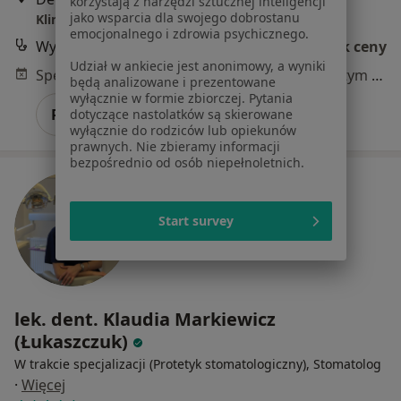
korzystają z narzędzi sztucznej inteligencji
jako wsparcia dla swojego dobrostanu
Klinika Stomatologiczna BIORENIX-FALDENT
emocjonalnego i zdrowia psychicznego.
Wypełnienie kompozytowe
Brak ceny
Udział w ankiecie jest anonimowy, a wyniki
Specjalista nie oferuje umawiania online pod tym adresem.
będą analizowane i prezentowane
wyłącznie w formie zbiorczej. Pytania
Poproś o wizytę
dotyczące nastolatków są skierowane
wyłącznie do rodziców lub opiekunów
prawnych. Nie zbieramy informacji
bezpośrednio od osób niepełnoletnich.
Start survey
lek. dent. Klaudia Markiewicz
(Łukaszczuk)
W trakcie specjalizacji (Protetyk stomatologiczny), Stomatolog
·
Więcej