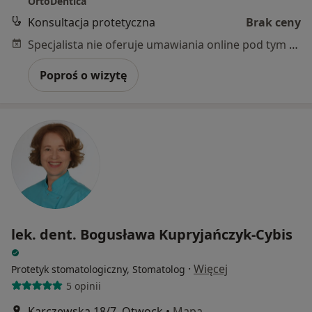
OrtoDentica
Konsultacja protetyczna
Brak ceny
Specjalista nie oferuje umawiania online pod tym adresem.
Poproś o wizytę
lek. dent. Bogusława Kupryjańczyk-Cybis
·
Więcej
Protetyk stomatologiczny, Stomatolog
5 opinii
Karczewska 18/7, Otwock
•
Mapa