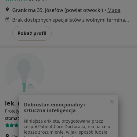
Graniczna 39, Józefów (powiat otwocki)
•
Mapa
Brak dostępnych specjalistów z wolnymi terminami w tym centrum medycznym.
Pokaż profil
lek. dent. Przemysław Warszawa
Dobrostan emocjonalny i
sztuczna inteligencja
Protetyk stomatologiczny, Stomatolog, Chirurg
·
Więcej
stomatologiczny
Niniejsza ankieta, przygotowana przez
6 opinii
zespół Patient Care Doctoralia, ma na celu
lepsze zrozumienie, w jaki sposób ludzie
Derkaczy 57 B, Warszawa
•
Mapa