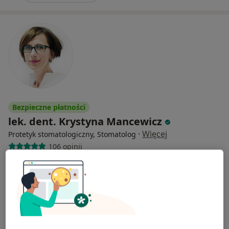
Bezpieczne płatności
lek. dent. Krystyna Mancewicz
·
Więcej
Protetyk stomatologiczny, Stomatolog
106 opinii
Stawki 6, Warszawa
•
Mapa
Klinika Stomatologiczna Artodonto
Konsultacja protetyczna
200 zł
Specjalista nie oferuje umawiania online pod tym adresem.