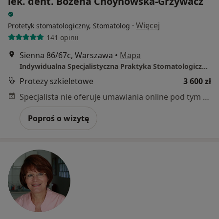
lek. dent. Bożena Choynowska-Grzywacz
·
Więcej
Protetyk stomatologiczny, Stomatolog
141 opinii
Sienna 86/67c, Warszawa
•
Mapa
Indywidualna Specjalistyczna Praktyka Stomatologiczna Bożena Choynowska-Grzywacz
Protezy szkieletowe
3 600 zł
Specjalista nie oferuje umawiania online pod tym adresem.
Poproś o wizytę