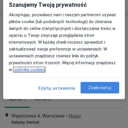
Poproś o wizytę
Szanujemy Twoją prywatność
Akceptując, pozwalasz nam i naszym partnerom używać
plików cookie (lub podobnych technologii) do zbierania
danych do celów statystycznych i dostarczania treści w
oparciu o Twoje zwyczaje przeglądania stron
internetowych. W każdej chwili możesz sprawdzić i
zaktualizować swoje preferencje w ustawieniach. W
ustawieniach znajdziesz również linki do polityk
prywatności stron trzecich. Więcej informacji znajdziesz
lek. dent. Małgorzata Chlebicka
w
polityka cookies
·
Protetyk stomatologiczny, Stomatolog, Stomatolog dziecięcy
Więcej
135 opinii
Zaakceptuj
Edytuj ustawienia
Adres 1
Adres 2
Wąwozowa 4, Warszawa
•
Mapa
Kabaty Dental