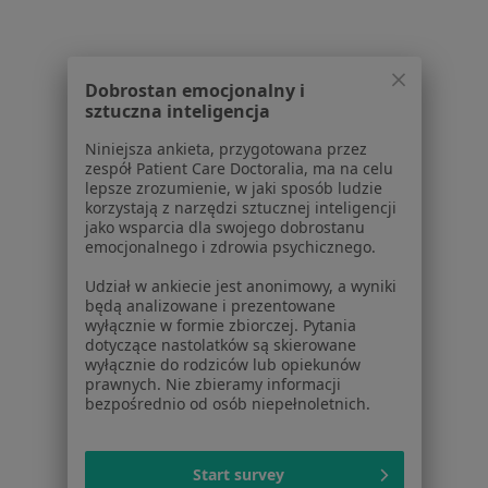
Polityka prywatności pacjentów
Polityka prywatności profesjonalistów
Polityka prywatności dla profesjonalistów, których
dane pozyskaliśmy samodzielnie
Dobrostan emocjonalny i
sztuczna inteligencja
Polityka cookies
Jak działają wyniki wyszukiwania
Niniejsza ankieta, przygotowana przez
Dostępność
zespół Patient Care Doctoralia, ma na celu
lepsze zrozumienie, w jaki sposób ludzie
O nas
korzystają z narzędzi sztucznej inteligencji
Praca
Rekrutujemy!
jako wsparcia dla swojego dobrostanu
Partnerzy
emocjonalnego i zdrowia psychicznego.
Centrum prasowe
Udział w ankiecie jest anonimowy, a wyniki
Kontakt
będą analizowane i prezentowane
wyłącznie w formie zbiorczej. Pytania
Dla pacjentów
dotyczące nastolatków są skierowane
wyłącznie do rodziców lub opiekunów
Lekarze
prawnych. Nie zbieramy informacji
Placówki medyczne
bezpośrednio od osób niepełnoletnich.
Pytania i odpowiedzi
Usługi i zabiegi
Start survey
Choroby