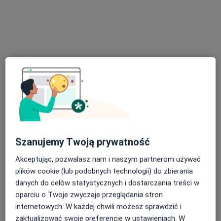
Bezpieczne płatności
Centrum Medyczne SafiMed
·
Więcej
Diagnostyka, Ultrasonografia, Fizjoterapia
1038 opinii
Kątowa 2, Zabierzów
•
Mapa
Szanujemy Twoją prywatność
Konsultacja ginekologiczna
200 zł
Akceptując, pozwalasz nam i naszym partnerom używać
Pokaż więcej usług
plików cookie (lub podobnych technologii) do zbierania
danych do celów statystycznych i dostarczania treści w
oparciu o Twoje zwyczaje przeglądania stron
internetowych. W każdej chwili możesz sprawdzić i
prof. dr hab. n. med.
lek. Sylwia Kuźniarz-
dr n. med. Piotr
Lesław Szydłowski
Rymarz
Maciukiewicz
zaktualizować swoje preferencje w ustawieniach. W