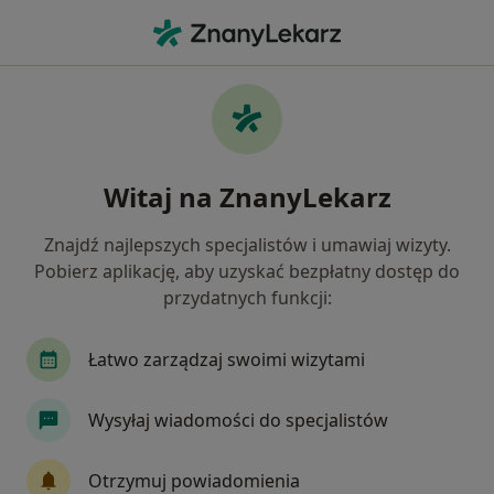
Me
Trądzik • Zabierzów, małopolskie
Filtry
• 1
Ubezpieczenie
Map
Trądzik specjaliści w Zabierzowie
Witaj na ZnanyLekarz
Jak działają wyniki wyszukiwania
Znajdź najlepszych specjalistów i umawiaj wizyty.
Pobierz aplikację, aby uzyskać bezpłatny dostęp do
Jakiego specjalisty szukasz?
przydatnych funkcji:
Dermatolog
Chirurg
Endokrynolog
G
Łatwo zarządzaj swoimi wizytami
Wysyłaj wiadomości do specjalistów
Otrzymuj powiadomienia