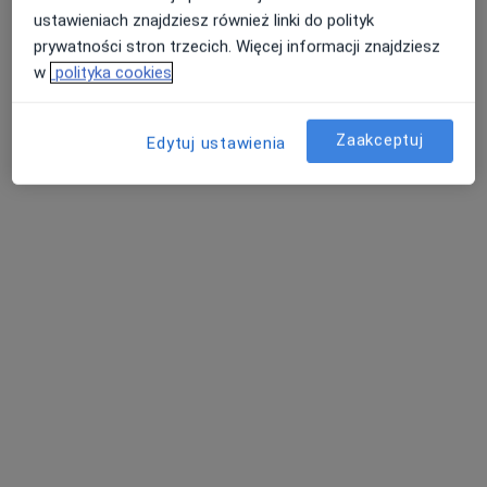
kardiolog dziecięcy
endokrynolog
urolog
ustawieniach znajdziesz również linki do polityk
prywatności stron trzecich. Więcej informacji znajdziesz
Zobacz wszystkich 26 specjalistów
w
polityka cookies
Brak dostępnych specjalistów z wolnymi terminami w tym centrum medycznym.
Pokaż profil
Zaakceptuj
Edytuj ustawienia
Bezpieczne płatności
Vita Med - Centrum Medyczne Zabierzów
·
Więcej
Alergologia, Chirurgia, Dermatologia