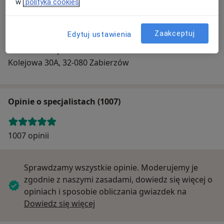
w
polityka cookies
Powiększ mapę
Zaakceptuj
Edytuj ustawienia
MASMED CO Sp. z o.o.
Kolejowa 30A, 32-080 Zabierzów
Opinie o specjalistach (1007)
1007 opinii
Sprawdzamy wszystkie opinie. Moderujemy je
zgodnie z naszymi zasadami, dowiedz się więcej o
opiniach i sposobie obliczania gwiazdek na
Dowiedz się więcej o opiniach
Dowiedz się więcej