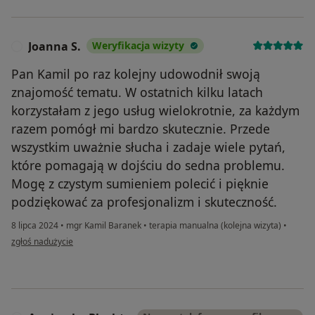
Joanna S.
Weryfikacja wizyty
J
Pan Kamil po raz kolejny udowodnił swoją
znajomość tematu. W ostatnich kilku latach
korzystałam z jego usług wielokrotnie, za każdym
razem pomógł mi bardzo skutecznie. Przede
wszystkim uważnie słucha i zadaje wiele pytań,
które pomagają w dojściu do sedna problemu.
Mogę z czystym sumieniem polecić i pięknie
podziękować za profesjonalizm i skuteczność.
8 lipca 2024
•
mgr Kamil Baranek
•
terapia manualna (kolejna wizyta)
•
w opinii użytkownika Joanna S.
zgłoś nadużycie