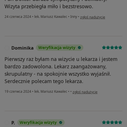
Wizyta przebiegła miło i bezstresowo.
w opinii użytkownika A.R
24 czerwca 2024
•
lek. Mariusz Kawalec
•
Inny
•
zgłoś nadużycie
Dominika
Weryfikacja wizyty
D
Pierwszy raz byłam na wizycie u lekarza i jestem
bardzo zadowolona. Lekarz zaangażowany,
skrupulatny - na spokojnie wszystko wyjaśnił.
Serdecznie polecam tego lekarza.
w opinii użytkownika Dominika
19 czerwca 2024
•
lek. Mariusz Kawalec
•
•
zgłoś nadużycie
P.
Weryfikacja wizyty
P