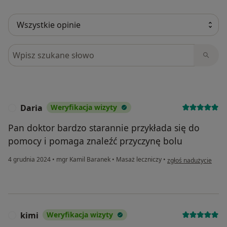
Szukaj w opiniach
Daria
Weryfikacja wizyty
D
Pan doktor bardzo starannie przykłada się do
pomocy i pomaga znaleźć przyczynę bolu
w opinii użytkownika 
4 grudnia 2024
•
mgr Kamil Baranek
•
Masaż leczniczy
•
zgłoś nadużycie
kimi
Weryfikacja wizyty
K