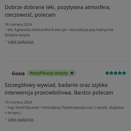
Dobrze dobrane leki, pozytywna atmosfera,
rzeczowość, polecam
18 czerwca 2024
•
lek. Agnieszka Aleksandra Krawczyk
•
konsultacja psychiatryczna
(kolejna wizyta)
w opinii użytkownika P.
•
zgłoś nadużycie
Gosia
Weryfikacja wizyty
G
Szczegółowy wywiad, badanie oraz szybka
interwencja przeciwbólowa. Bardzo polecam
10 czerwca 2024
•
mgr Kamil Baranek
•
Konsultacja fizjoterapeutyczna ( I wizyta, diagnoza
+ terapia )
w opinii użytkownika Gosia
•
zgłoś nadużycie