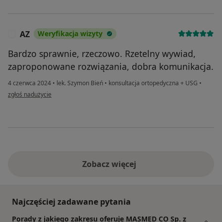
AZ
Weryfikacja wizyty
A
Bardzo sprawnie, rzeczowo. Rzetelny wywiad,
zaproponowane rozwiązania, dobra komunikacja.
4 czerwca 2024
•
lek. Szymon Bień
•
konsultacja ortopedyczna + USG
•
w opinii użytkownika AZ
zgłoś nadużycie
Zobacz więcej
Najczęściej zadawane pytania
Porady z jakiego zakresu oferuje MASMED CO Sp. z