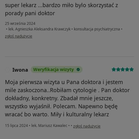
super lekarz ...bardzo miło bylo skorzystać z
porady pani doktor
25 września 2024
•
lek. Agnieszka Aleksandra Krawczyk
•
konsultacja psychiatryczna
•
w opinii użytkownika kimi
zgłoś nadużycie
Iwona
Weryfikacja wizyty
I
Moja pierwsza wizyta u Pana doktora i jestem
mile zaskoczona..Robiłam cytologie . Pan doktor
dokładny, konkretny. Zbadał mnie jeszcze,
wszystko wyjaśnił. Polecam. Napewno będę
wracać bo warto. Miły i kulturalny lekarz
w opinii użytkownika Iwona
15 lipca 2024
•
lek. Mariusz Kawalec
•
•
zgłoś nadużycie