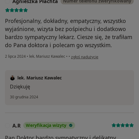
Agnieszka Płachta
Numer telefonu zweryfikowany
A
Profesjonalny, dokładny, empatyczny, wszystko
wyjaśnione, wizyta bez pośpiechu i dodatkowo
bardzo sympatyczny lekarz. Ciesze się, że trafiłam
do Pana doktora i polecam go wszystkim.
w opinii użytkownika Agnieszka Płachta
2 lipca 2024
•
lek. Mariusz Kawalec
•
•
zgłoś nadużycie
lek. Mariusz Kawalec
Dziękuję
30 grudnia 2024
A.R
Weryfikacja wizyty
A
Pan Doktor bardzo sympatyczny i delikatny.