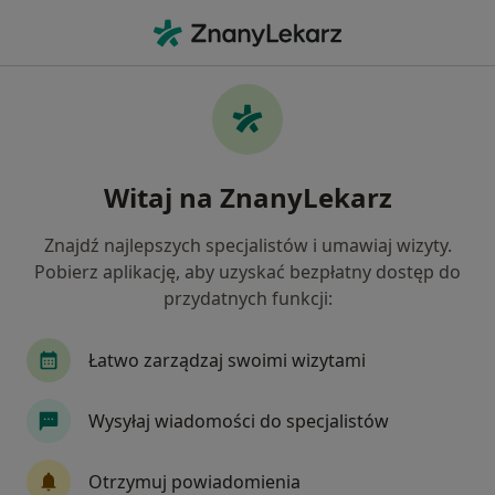
Me
Trądzik • Niepołomice, małopolskie
Filtry
• 1
Ubezpieczenie
Map
Trądzik specjaliści w Niepołomicach
Witaj na ZnanyLekarz
Jak działają wyniki wyszukiwania
Znajdź najlepszych specjalistów i umawiaj wizyty.
Pobierz aplikację, aby uzyskać bezpłatny dostęp do
Jakiego specjalisty szukasz?
przydatnych funkcji:
Dermatolog
Internista
Dietetyk
Leka
Łatwo zarządzaj swoimi wizytami
Wysyłaj wiadomości do specjalistów
Otrzymuj powiadomienia