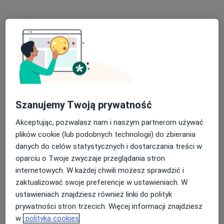
Dorota Maria Szczeblowska
Szanujemy Twoją prywatność
Endokrynolog
74 opinie
Akceptując, pozwalasz nam i naszym partnerom używać
plików cookie (lub podobnych technologii) do zbierania
Bulwarowa 31, Kraków
•
Mapa
danych do celów statystycznych i dostarczania treści w
Jaworowscy Zdrowie Kobiety
oparciu o Twoje zwyczaje przeglądania stron
Konsultacja endokrynologiczna
300 zł
internetowych. W każdej chwili możesz sprawdzić i
Specjalista nie oferuje umawiania online pod tym adresem.
zaktualizować swoje preferencje w ustawieniach. W
ustawieniach znajdziesz również linki do polityk
Poproś o wizytę
prywatności stron trzecich. Więcej informacji znajdziesz
w
polityka cookies