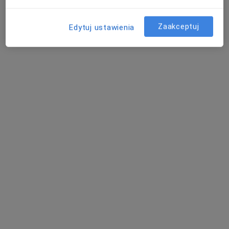
Zaakceptuj
Edytuj ustawienia
HEALIO Instytut Psychoterapii Justyna
Rać
·
Więcej
Psychologia, Psychologia dziecięca, Psychoterapia
1027 opinii
Osiedle Na Skarpie 45/17, Kraków
•
Mapa
Konsultacja psychologiczna
180 zł
Pokaż więcej usług
mgr Justyna Rać
mgr Hubert
mgr Łukasz Szantula