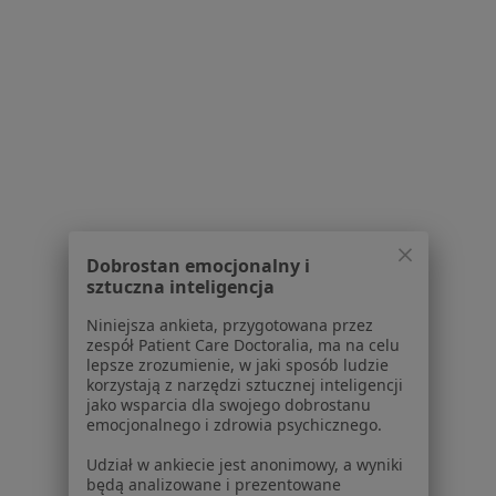
Poproś o wizytę
1
2
Powiązane wyszukiwania
W pobliżu Niepołomic
Trądzik w Krakowie
Dobrostan emocjonalny i
sztuczna inteligencja
Trądzik w Proszowicach
Niniejsza ankieta, przygotowana przez
Trądzik w Bochni
zespół Patient Care Doctoralia, ma na celu
lepsze zrozumienie, w jaki sposób ludzie
Trądzik w Wieliczce
korzystają z narzędzi sztucznej inteligencji
jako wsparcia dla swojego dobrostanu
Trądzik w Skawinie
emocjonalnego i zdrowia psychicznego.
Więcej (12)
Udział w ankiecie jest anonimowy, a wyniki
Więcej w kategorii: W pobliżu Niepołomic
będą analizowane i prezentowane