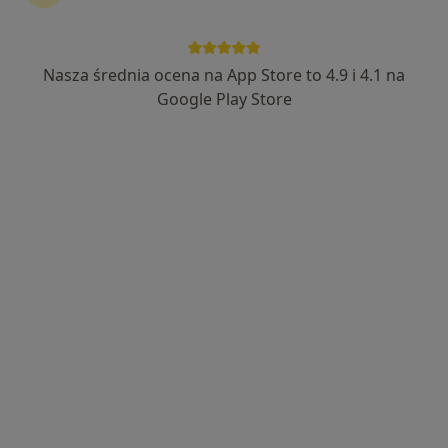
Nasza średnia ocena na App Store to 4.9 i 4.1 na
mgr Justyna Rać
Google Play Store
·
Więcej
Psycholog, Psychoterapeuta certyfikowany
176 opinii
Adres
Online
Osiedle Na Skarpie 45/17, Kraków
•
Mapa
HEALIO Instytut Psychoterapii Justyna Rać
Konsultacja psychologiczna
250 zł
Specjalista nie oferuje umawiania online pod tym adresem.
Poproś o wizytę