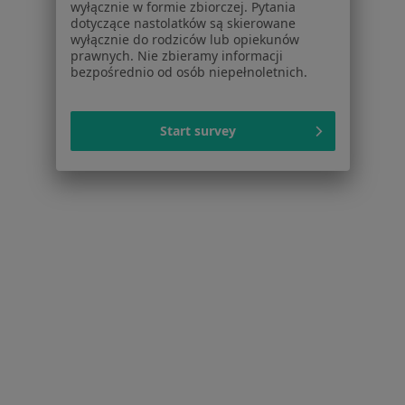
wyłącznie w formie zbiorczej. Pytania
dotyczące nastolatków są skierowane
Schorzenia w Niepołomicach
wyłącznie do rodziców lub opiekunów
Atopowe zapalenie skóry w Niepołomicach
prawnych. Nie zbieramy informacji
bezpośrednio od osób niepełnoletnich.
Alergie skórne w Niepołomicach
Cukrzyca w Niepołomicach
Start survey
Nadciśnienie tętnicze w Niepołomicach
Blizny w Niepołomicach
Więcej (15)
Więcej w kategorii: Schorzenia w Niepołomic
Trądzik Specjaliści W Niepołomicach