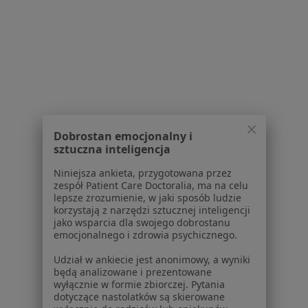
Polityka cookies
Jak działają wyniki wyszukiwania
Dostępność
O nas
Praca
Rekrutujemy!
Partnerzy
Centrum prasowe
Kontakt
Dobrostan emocjonalny i
Dla pacjentów
sztuczna inteligencja
Lekarze
Niniejsza ankieta, przygotowana przez
Placówki medyczne
zespół Patient Care Doctoralia, ma na celu
lepsze zrozumienie, w jaki sposób ludzie
Pytania i odpowiedzi
korzystają z narzędzi sztucznej inteligencji
Usługi i zabiegi
jako wsparcia dla swojego dobrostanu
Choroby
emocjonalnego i zdrowia psychicznego.
Pomoc
Udział w ankiecie jest anonimowy, a wyniki
Aplikacje mobilne
będą analizowane i prezentowane
Blog dla pacjentów
wyłącznie w formie zbiorczej. Pytania
dotyczące nastolatków są skierowane