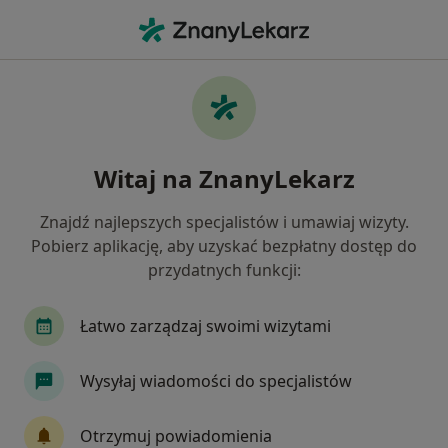
Me
Trądzik Młodzieńczy • Tarnów, małopolskie
Filtry
• 1
Mapa
Trądzik młodzieńczy specjaliści w Tarnowie
Witaj na ZnanyLekarz
Jak działają wyniki wyszukiwania
Znajdź najlepszych specjalistów i umawiaj wizyty.
Pobierz aplikację, aby uzyskać bezpłatny dostęp do
Jakiego specjalisty szukasz?
przydatnych funkcji:
Dermatolog
Lekarz wykonujący zabiegi medyc
Łatwo zarządzaj swoimi wizytami
Wysyłaj wiadomości do specjalistów
Otrzymuj powiadomienia