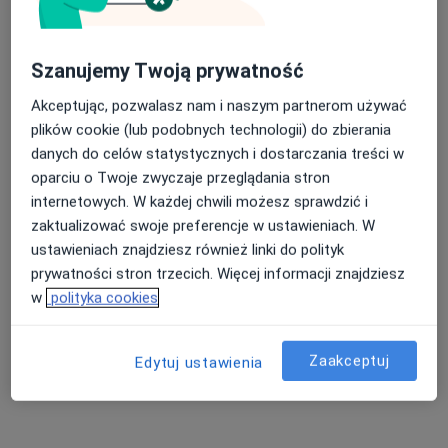
Szanujemy Twoją prywatność
lek. Paulina Pochwałowska
Akceptując, pozwalasz nam i naszym partnerom używać
·
Więcej
Dermatolog
plików cookie (lub podobnych technologii) do zbierania
558 opinii
danych do celów statystycznych i dostarczania treści w
oparciu o Twoje zwyczaje przeglądania stron
Gumniska 3/4, Tarnów
•
Mapa
internetowych. W każdej chwili możesz sprawdzić i
PRYWATNA PRAKTYKA LEKARSKA
zaktualizować swoje preferencje w ustawieniach. W
Konsultacja dermatologiczna
200 zł
ustawieniach znajdziesz również linki do polityk
Specjalista nie oferuje umawiania online pod tym adresem.
prywatności stron trzecich. Więcej informacji znajdziesz
w
polityka cookies
Poproś o wizytę
Zaakceptuj
Edytuj ustawienia