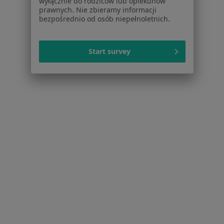
wyłącznie do rodziców lub opiekunów
Dla profesjonalistów
prawnych. Nie zbieramy informacji
bezpośrednio od osób niepełnoletnich.
Cennik
Dla lekarzy
Dla placówek medycznych
Start survey
Noa Notes
nowość
Baza wiedzy
Centrum Pomocy dla Specjalisty
Kontakt
ZnanyLekarz - Strona główna
ZnanyLekarz Sp. z o.o.
ul. Kolejowa 5/7
01-217 Warszawa, Polska
NIP: ⁠7010224868
KRS: ⁠0000347997
REGON: ⁠142276657
Sąd Rejonowy dla m.st. Warszawy w Warszawie XII