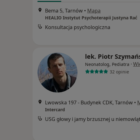
Bema 5, Tarnów
•
Mapa
HEALIO Instytut Psychoterapii Justyna Rać
Konsultacja psychologiczna
lek. Piotr Szymań
·
Wi
Neonatolog, Pediatra
32 opinie
Lwowska 197 - Budynek CDK, Tarnów
•
Intercard
USG głowy i jamy brzusznej u niemowlą