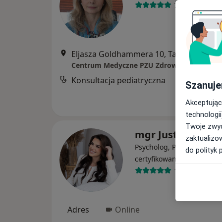
78 opinii
Eljasza Goldhammera 10, Tarnów
•
Map
Konsultacja pediatryczna
Szanuje
Akceptując
technologii
Twoje zwyc
mgr Justyna Rać
zaktualizo
Psycholog, Psychoterapeu
do polityk 
·
Więcej
certyfikowany
176 opinii
Adres
Online