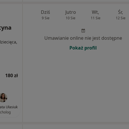
Dziś
Jutro
Wt,
Śr,
9 Sie
10 Sie
11 Sie
12 Sie
tyna
Umawianie online nie jest dostępne
ziecięca,
Pokaż profil
180 zł
ta Ułasiuk
cholog