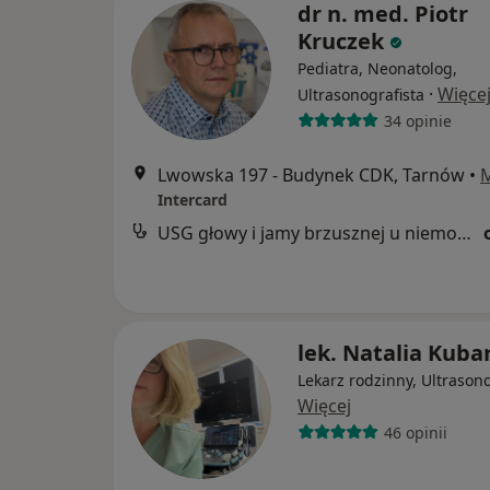
dr n. med. Piotr
Kruczek
Pediatra, Neonatolog,
·
Więce
Ultrasonografista
34 opinie
Lwowska 197 - Budynek CDK, Tarnów
•
Intercard
USG głowy i jamy brzusznej u niemowląt
lek. Natalia Kuba
Lekarz rodzinny, Ultrasono
Więcej
46 opinii