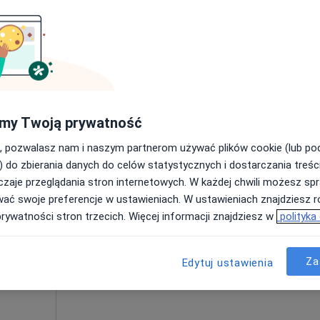
Umawianie online nie jest dostępne
Poproś o wizytę
a
Centrum Medyczne PZU Zdrowie Tarnów Goldhammera
230 zł
my Twoją prywatność
, pozwalasz nam i naszym partnerom używać plików cookie (lub p
) do zbierania danych do celów statystycznych i dostarczania treśc
zaje przeglądania stron internetowych. W każdej chwili możesz spr
Dziś
Jutro
Wt,
Śr,
wać swoje preferencje w ustawieniach. W ustawieniach znajdziesz ró
9 Sie
10 Sie
11 Sie
12 Sie
ta
prywatności stron trzecich. Więcej informacji znajdziesz w
polityka
Umawianie online nie jest dostępne
Za
Edytuj ustawienia
Poproś o wizytę