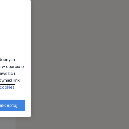
odobnych
i w oparciu o
awdzić i
Czw,
Pt,
Sob,
wnież linki
13 Sie
14 Sie
15 Sie
 cookies
akceptuj