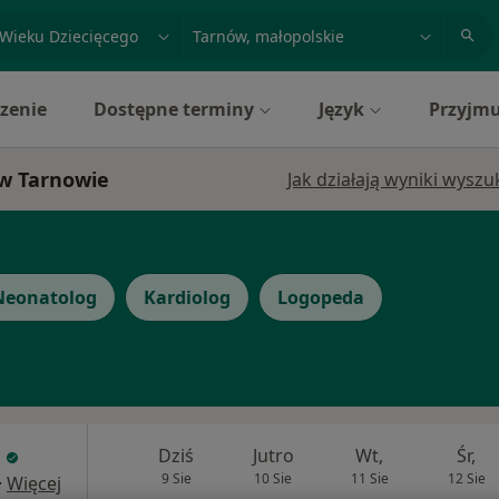
acja, badanie lub nazwisko
miasto lub dzielnica
zenie
Dostępne terminy
Język
Przyjmu
 w Tarnowie
Jak działają wyniki wysz
Neonatolog
Kardiolog
Logopeda
Dziś
Jutro
Wt,
Śr,
9 Sie
10 Sie
11 Sie
12 Sie
·
Więcej