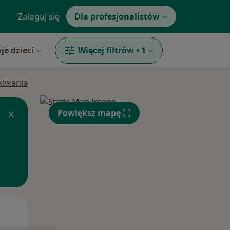
Zaloguj się
Dla profesjonalistów
je dzieci
Więcej filtrów
•
1
ukiwania
Powiększ mapę
Czw,
Pt,
Sob,
13 Sie
14 Sie
15 Sie