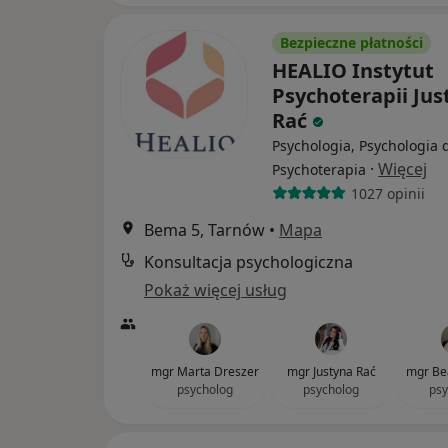
Bezpieczne płatności
HEALIO Instytut
Psychoterapii Jus
Rać
Psychologia, Psychologia d
·
Więcej
Psychoterapia
1027 opinii
Bema 5, Tarnów
•
Mapa
Konsultacja psychologiczna
Pokaż więcej usług
mgr Marta Dreszer
mgr Justyna Rać
mgr Bea
psycholog
psycholog
psy