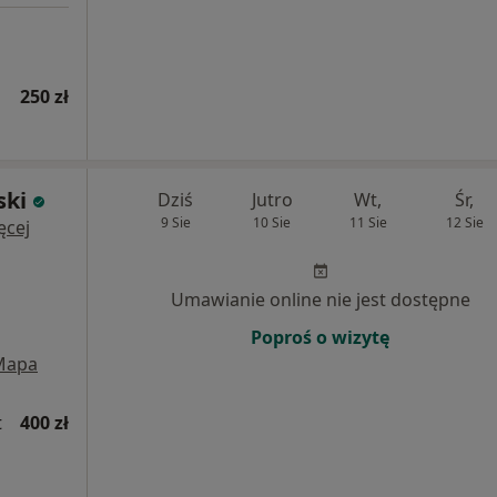
250 zł
ski
Dziś
Jutro
Wt,
Śr,
9 Sie
10 Sie
11 Sie
12 Sie
ęcej
Umawianie online nie jest dostępne
Poproś o wizytę
Mapa
t
400 zł