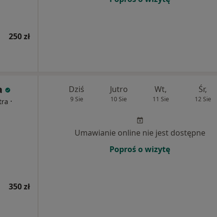
250 zł
a
Dziś
Jutro
Wt,
Śr,
9 Sie
10 Sie
11 Sie
12 Sie
·
tra
Umawianie online nie jest dostępne
Poproś o wizytę
350 zł