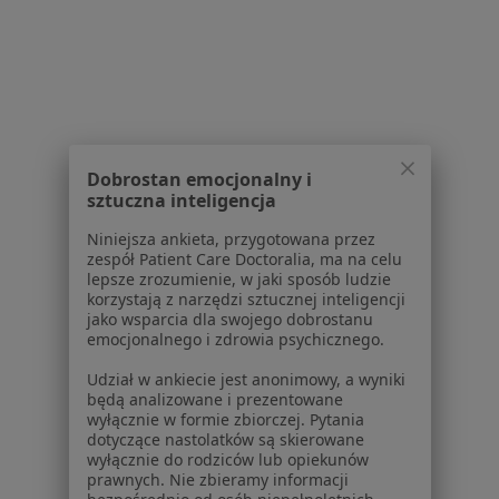
Pytania i odpowiedzi
Usługi i zabiegi
Choroby
Pomoc
Aplikacje mobilne
Blog dla pacjentów
Dobrostan emocjonalny i
Dla profesjonalistów
sztuczna inteligencja
Cennik
Niniejsza ankieta, przygotowana przez
Dla lekarzy
zespół Patient Care Doctoralia, ma na celu
lepsze zrozumienie, w jaki sposób ludzie
Dla placówek medycznych
korzystają z narzędzi sztucznej inteligencji
Noa Notes
nowość
jako wsparcia dla swojego dobrostanu
Baza wiedzy
emocjonalnego i zdrowia psychicznego.
Centrum Pomocy dla Specjalisty
Udział w ankiecie jest anonimowy, a wyniki
będą analizowane i prezentowane
Kontakt
wyłącznie w formie zbiorczej. Pytania
ZnanyLekarz - Strona główna
dotyczące nastolatków są skierowane
wyłącznie do rodziców lub opiekunów
ZnanyLekarz Sp. z o.o.
prawnych. Nie zbieramy informacji
ul. Kolejowa 5/7