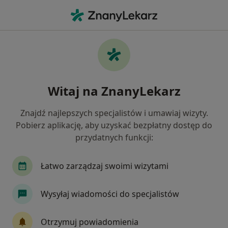
Me
Trądzik Młodzieńczy • Śrem, wielkopolskie
Filtry
• 1
Ubezpieczenie
Map
Trądzik młodzieńczy specjaliści w Śremie
Witaj na ZnanyLekarz
Jak działają wyniki wyszukiwania
Znajdź najlepszych specjalistów i umawiaj wizyty.
Pobierz aplikację, aby uzyskać bezpłatny dostęp do
Jakiego specjalisty szukasz?
przydatnych funkcji:
Dermatolog
Chirurg
Ginekolog
Kard
Łatwo zarządzaj swoimi wizytami
Wysyłaj wiadomości do specjalistów
Otrzymuj powiadomienia