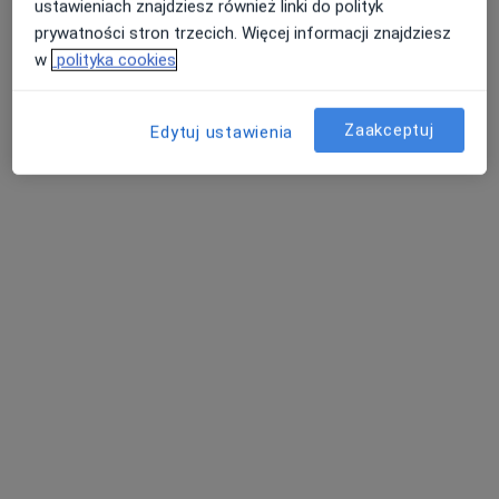
ustawieniach znajdziesz również linki do polityk
prywatności stron trzecich. Więcej informacji znajdziesz
w
polityka cookies
VITALIFE
Zaakceptuj
Edytuj ustawienia
·
Więcej
Diagnostyka, Ortopedia, Kardiologia
4616 opinii
Gostyńska 51, Śrem
•
Mapa
Konsultacja stomatologiczna
150 zł
Pokaż więcej usług
lek. Maciej
lek. Piotr Sujkowski
lek. Rafał Olejniczak
Szymankiewicz
chirurg dziecięcy
urolog
lekarz wykonujący
zabiegi medycyny
estetycznej
Zobacz wszystkich 5 specjalistów