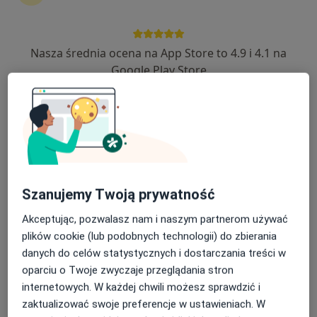
Nasza średnia ocena na App Store to 4.9 i 4.1 na
lek. Natalia Welc
Google Play Store
W trakcie specjalizacji (Dermatolog), W trakcie specjalizacji
·
Więcej
(Wenerolog)
3 opinie
Gostyńska 51, Śrem
•
Mapa
VITALIFE
Konsultacja dermatologiczna
270 zł
Specjalista nie oferuje umawiania online pod tym adresem.
Szanujemy Twoją prywatność
Akceptując, pozwalasz nam i naszym partnerom używać
Poproś o wizytę
plików cookie (lub podobnych technologii) do zbierania
danych do celów statystycznych i dostarczania treści w
oparciu o Twoje zwyczaje przeglądania stron
internetowych. W każdej chwili możesz sprawdzić i
zaktualizować swoje preferencje w ustawieniach. W