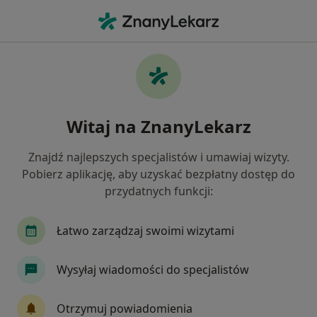
Me
Trądzik Młodzieńczy • Komorniki, wielkopolskie
Filtry
• 1
Ubezpieczenie
Map
Trądzik młodzieńczy specjaliści w
Witaj na ZnanyLekarz
Komornikach
Jak działają wyniki wyszukiwania
Znajdź najlepszych specjalistów i umawiaj wizyty.
Pobierz aplikację, aby uzyskać bezpłatny dostęp do
przydatnych funkcji:
Jakiego specjalisty szukasz?
Dermatolog
Lekarz rodzinny
Pediatra
Łatwo zarządzaj swoimi wizytami
Wysyłaj wiadomości do specjalistów
Otrzymuj powiadomienia