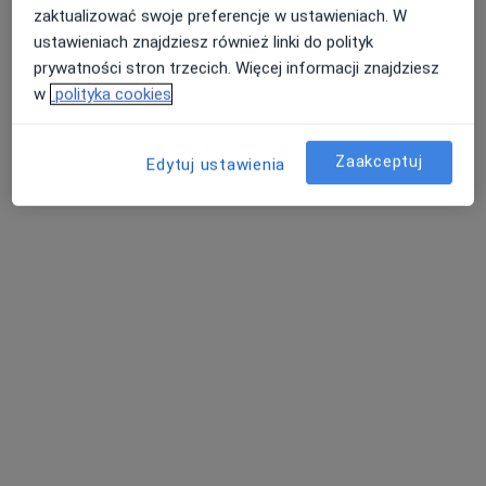
zaktualizować swoje preferencje w ustawieniach. W
ustawieniach znajdziesz również linki do polityk
prywatności stron trzecich. Więcej informacji znajdziesz
w
polityka cookies
Zaakceptuj
Edytuj ustawienia
Bezpieczne płatności
Vilda Clinic
·
Więcej
Endokrynologia dziecięca, Pediatria, Nefrologia
3948 opinii
28 Czerwca 1956 r. 261 L2 (na rogu), Poznań
•
Mapa
Konsultacja dietetyczna
200 zł
Pokaż więcej usług
dr n. med. Maciej
dr n. med. Marcin
lek. Agata Łaźniak-