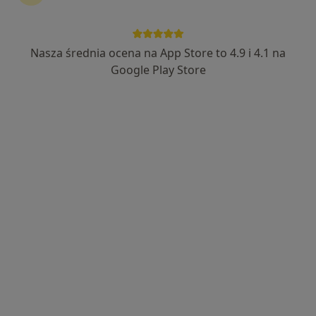
Nasza średnia ocena na App Store to 4.9 i 4.1 na
Google Play Store
Bezpieczne płatności
lek. Barbara Matuszkowiak
·
Więcej
Lekarz rodzinny, Lekarz pierwszego kontaktu
608 opinii
Adres 1
Adres 2
Online 1
Online 2
Wizyty domowe i porady telefoniczne, Poznań
•
Mapa
Indywidualna Praktyka Lekarska
Konsultacja internistyczna
159 zł
Specjalista nie oferuje umawiania online pod tym adresem.
Poproś o wizytę