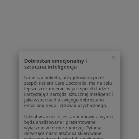
Serwis
Regulamin
Polityka prywatności pacjentów
Polityka prywatności profesjonalistów
Polityka prywatności dla profesjonalistów, których
Dobrostan emocjonalny i
dane pozyskaliśmy samodzielnie
sztuczna inteligencja
Polityka cookies
Niniejsza ankieta, przygotowana przez
Jak działają wyniki wyszukiwania
zespół Patient Care Doctoralia, ma na celu
Dostępność
lepsze zrozumienie, w jaki sposób ludzie
korzystają z narzędzi sztucznej inteligencji
O nas
jako wsparcia dla swojego dobrostanu
Praca
Rekrutujemy!
emocjonalnego i zdrowia psychicznego.
Partnerzy
Udział w ankiecie jest anonimowy, a wyniki
Centrum prasowe
będą analizowane i prezentowane
Kontakt
wyłącznie w formie zbiorczej. Pytania
dotyczące nastolatków są skierowane
Dla pacjentów
wyłącznie do rodziców lub opiekunów