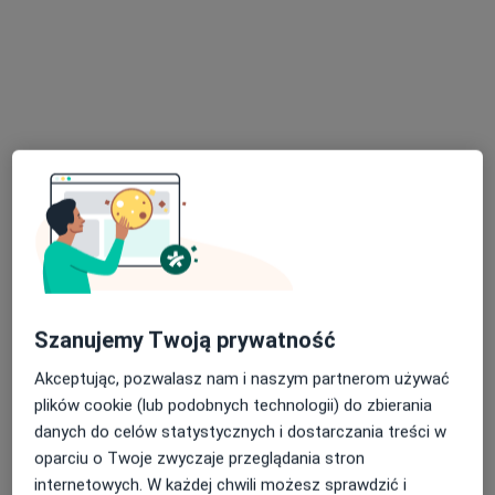
lek. Bogna Brzezińska
·
Więcej
Dermatolog
282 opinie
28 Czerwca 1956 r. 261 L2 (na rogu), Poznań
•
Mapa
Vilda Clinic
Szanujemy Twoją prywatność
Konsultacja dermatologiczna
300 zł
Akceptując, pozwalasz nam i naszym partnerom używać
Specjalista nie oferuje umawiania online pod tym adresem.
plików cookie (lub podobnych technologii) do zbierania
danych do celów statystycznych i dostarczania treści w
Poproś o wizytę
oparciu o Twoje zwyczaje przeglądania stron
internetowych. W każdej chwili możesz sprawdzić i