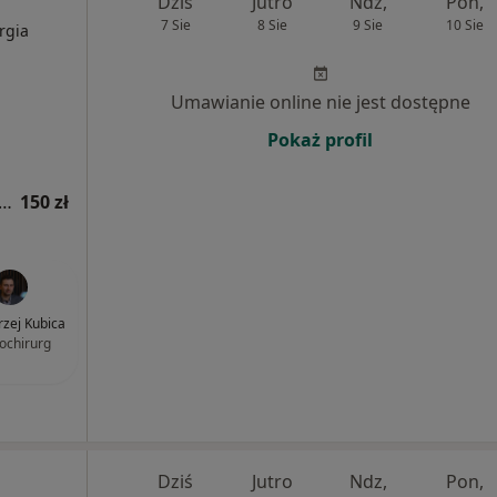
Dziś
Jutro
Ndz,
Pon,
7 Sie
8 Sie
9 Sie
10 Sie
rgia
Umawianie online nie jest dostępne
Pokaż profil
tacja z zakresu medycyny estetycznej
150 zł
drzej Kubica
ochirurg
Dziś
Jutro
Ndz,
Pon,