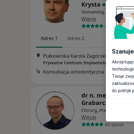
Krysta
Stomatolog, Ortodonta, C
Więcej
40 opinii
Adres 1
Adres 2
Szanuje
Pułkownika Karola Zagórskieg
Akceptując
technologii
Konsultacja ortodontyczna
Twoje zwyc
zaktualizo
do polityk 
dr n. med. Andrze
Grabarczyk
Chirurg, Proktolog, Flebol
Więcej
63 opinie