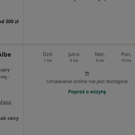
od 300 zł
Albe
Dziś
Jutro
Ndz,
Pon,
7 Sie
8 Sie
9 Sie
10 Sie
ujący
·
znej
Umawianie online nie jest dostępne
Poproś o wizytę
Mapa
rak ceny