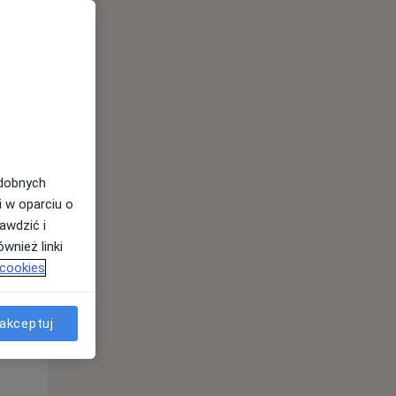
odobnych
i w oparciu o
awdzić i
wnież linki
 cookies
Wt,
Śr,
Czw,
11 Sie
12 Sie
13 Sie
akceptuj