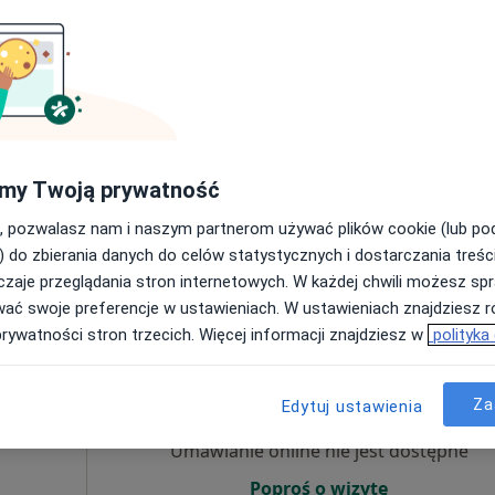
·
hirurg
Umawianie online nie jest dostępne
Poproś o wizytę
my Twoją prywatność
o 3, Bielsko-Biała
•
Mapa
, pozwalasz nam i naszym partnerom używać plików cookie (lub p
Prywatne Centrum Implantologii i Stomatologii Estetycznej VIP Dental Clinic
) do zbierania danych do celów statystycznych i dostarczania treśc
200 zł
zaje przeglądania stron internetowych. W każdej chwili możesz spr
wać swoje preferencje w ustawieniach. W ustawieniach znajdziesz ró
prywatności stron trzecich. Więcej informacji znajdziesz w
polityka
j
Dziś
Jutro
Ndz,
Pon,
7 Sie
8 Sie
9 Sie
10 Sie
Za
·
og
Edytuj ustawienia
Umawianie online nie jest dostępne
Poproś o wizytę