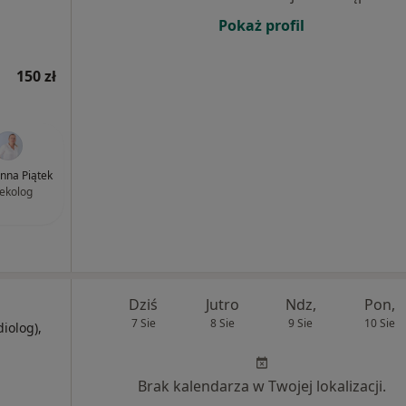
Pokaż profil
150 zł
anna Piątek
ekolog
Dziś
Jutro
Ndz,
Pon,
7 Sie
8 Sie
9 Sie
10 Sie
diolog),
j
Brak kalendarza w Twojej lokalizacji.