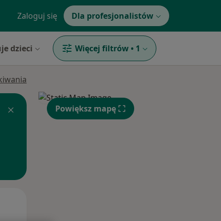
Zaloguj się
Dla profesjonalistów
je dzieci
Więcej filtrów
•
1
ukiwania
Powiększ mapę
Wt,
Śr,
Czw,
11 Sie
12 Sie
13 Sie