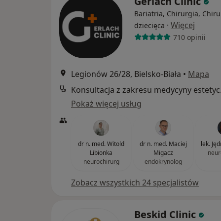
Gerlach Clinic
Bariatria, Chirurgia, Chiru
·
Więcej
dziecięca
710 opinii
Legionów 26/28, Bielsko-Biała
•
Mapa
Konsul
Pokaż więcej usług
dr n. med. Witold
dr n. med. Maciej
lek. Ję
Libionka
Migacz
neur
neurochirurg
endokrynolog
Zobacz wszystkich 24 specjalistów
Beskid Clinic