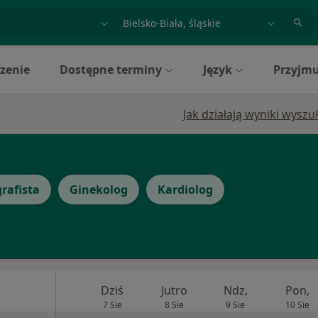
acja, badanie lub nazwisko
miasto lub dzielnica
zenie
Dostępne terminy
Język
Przyjmu
Jak działają wyniki wysz
rafista
Ginekolog
Kardiolog
Dziś
Jutro
Ndz,
Pon,
7 Sie
8 Sie
9 Sie
10 Sie