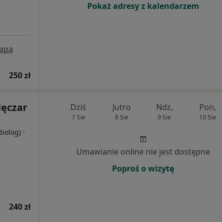
Pokaż adresy z kalendarzem
apa
250 zł
lęczar
Dziś
Jutro
Ndz,
Pon,
7 Sie
8 Sie
9 Sie
10 Sie
·
diolog)
Umawianie online nie jest dostępne
Poproś o wizytę
240 zł