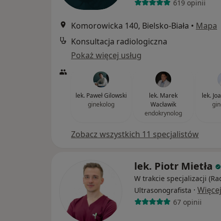
619 opinii
Komorowicka 140, Bielsko-Biała
•
Mapa
Konsultacja radiologiczna
Pokaż więcej usług
lek. Paweł Gilowski
lek. Marek
lek. Jo
ginekolog
Wacławik
gin
endokrynolog
Zobacz wszystkich 11 specjalistów
lek. Piotr Mietła
W trakcie specjalizacji (Ra
·
Więce
Ultrasonografista
67 opinii