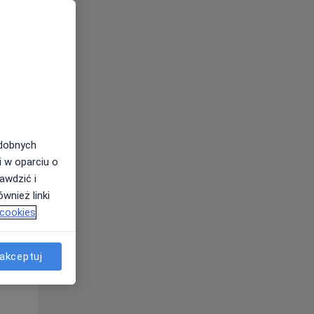
odobnych
i w oparciu o
awdzić i
Wt,
Śr,
Czw,
wnież linki
11 Sie
12 Sie
13 Sie
 cookies
akceptuj