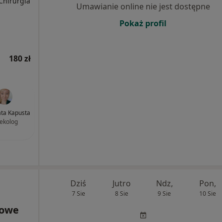
 Chirurgia
Umawianie online nie jest dostępne
Pokaż profil
180 zł
ata Kapusta
ekolog
Dziś
Jutro
Ndz,
Pon,
7 Sie
8 Sie
9 Sie
10 Sie
rowe