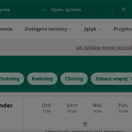
acja, badanie lub nazwisko
miasto lub dzielnica
zenie
Dostępne terminy
Język
Przyjmu
Jak działają wyniki wysz
Onkolog
Radiolog
Chirurg
Zobacz więcej
ander
Dziś
Jutro
Ndz,
Pon,
7 Sie
8 Sie
9 Sie
10 Sie
Umawianie online nie jest dostępne