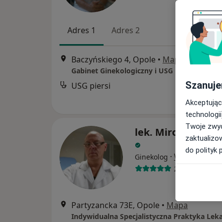
Adres 1
Adres 2
Baczyńskiego 4, Opole
•
Mapa
Szanuje
USG piersi
B
Akceptując
technologii
Twoje zwyc
lek. Mirosław Ka
zaktualizo
do polityk 
·
Więcej
Ginekolog
239 opinii
Partyzancka 73E, Opole
•
Mapa
Indywidualna Specjalistyczna Praktyka Lek