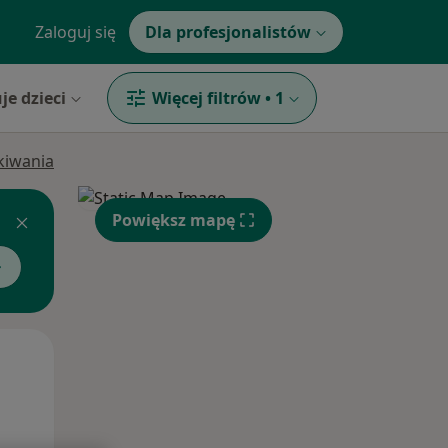
Zaloguj się
Dla profesjonalistów
je dzieci
Więcej filtrów
•
1
ukiwania
Powiększ mapę
Wt,
Śr,
Czw,
11 Sie
12 Sie
13 Sie