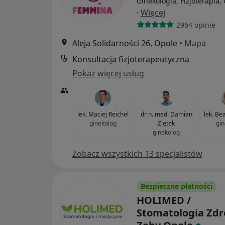
Ginekologia, Fizjoterapia,
·
Więcej
2964 opinie
Aleja Solidarności 26, Opole
•
Mapa
Konsultacja fizjoterapeutyczna
Pokaż więcej usług
lek. Maciej Reichel
dr n. med. Damian
lek. Be
ginekolog
Ziętek
gin
ginekolog
Zobacz wszystkich 13 specjalistów
Bezpieczne płatności
HOLIMED /
Stomatologia Zd