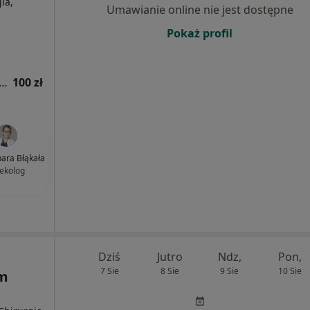
ia,
Umawianie online nie jest dostępne
Pokaż profil
tacja z zakresu medycyny estetycznej
100 zł
bara Błąkała
ekolog
Dziś
Jutro
Ndz,
Pon,
7 Sie
8 Sie
9 Sie
10 Sie
m