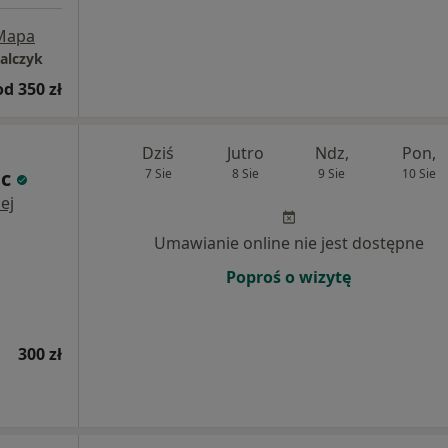
Mapa
alczyk
od 350 zł
Dziś
Jutro
Ndz,
Pon,
c
7 Sie
8 Sie
9 Sie
10 Sie
ej
Umawianie online nie jest dostępne
Poproś o wizytę
300 zł