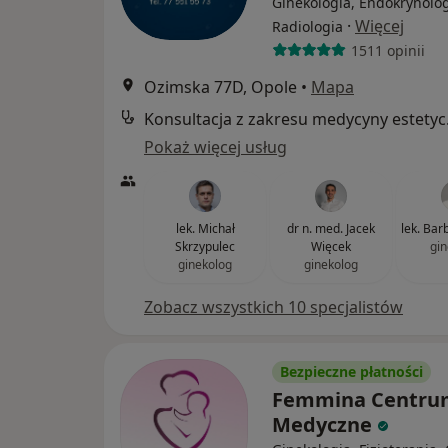
Ginekologia, Endokrynolog
·
Więcej
Radiologia
1511 opinii
Ozimska 77D, Opole
•
Mapa
Konsul
Pokaż więcej usług
lek. Michał
dr n. med. Jacek
lek. Bar
Skrzypulec
Więcek
gin
ginekolog
ginekolog
Zobacz wszystkich 10 specjalistów
Bezpieczne płatności
Femmina Centru
Medyczne