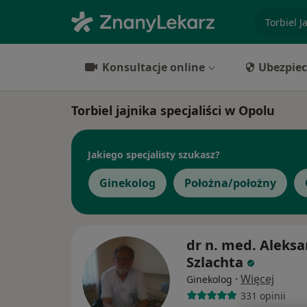
specjaliz
Konsultacje online
Ubezpiec
Torbiel jajnika specjaliści w Opolu
Jakiego specjalisty szukasz?
Ginekolog
Położna/położny
dr n. med. Aleks
Szlachta
·
Więcej
Ginekolog
331 opinii