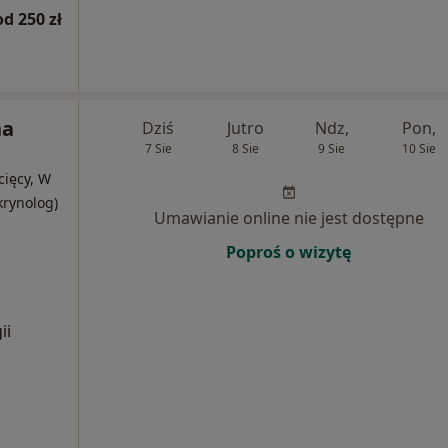
od 250 zł
na
Dziś
Jutro
Ndz,
Pon,
7 Sie
8 Sie
9 Sie
10 Sie
cięcy, W
krynolog)
Umawianie online nie jest dostępne
Poproś o wizytę
ii