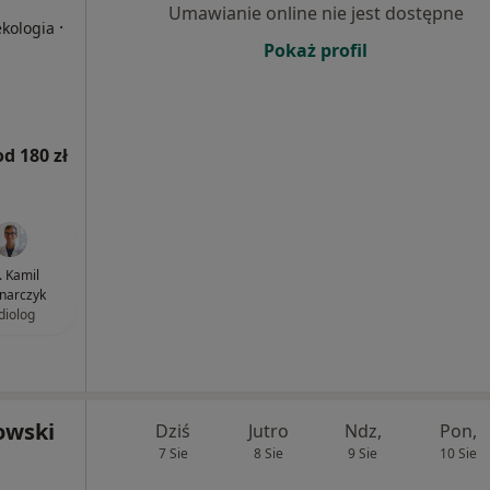
Umawianie online nie jest dostępne
·
ekologia
Pokaż profil
od 180 zł
. Kamil
narczyk
diolog
owski
Dziś
Jutro
Ndz,
Pon,
7 Sie
8 Sie
9 Sie
10 Sie