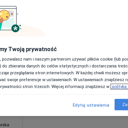
Poproś o wizytę
Gabinet Ginekologiczny i USG Poniedziałki i środy - tylko badania ginekologiczne, wtorki i piątki badania USG
my Twoją prywatność
rak ceny
, pozwalasz nam i naszym partnerom używać plików cookie (lub p
) do zbierania danych do celów statystycznych i dostarczania treśc
zaje przeglądania stron internetowych. W każdej chwili możesz spr
miński
Dziś
Jutro
Ndz,
Pon,
wać swoje preferencje w ustawieniach. W ustawieniach znajdziesz ró
7 Sie
8 Sie
9 Sie
10 Sie
prywatności stron trzecich. Więcej informacji znajdziesz w
polityka
Umawianie online nie jest dostępne
Za
Edytuj ustawienia
Poproś o wizytę
arska