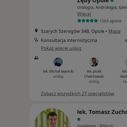
Zęby Opole
Urologia, Andrologia, Gin
Więcej
1563 opinie
Szarych Szeregów 34B, Opole
•
Mapa
Konsultacja internistyczna
Pokaż więcej usług
lek. Michał Iwanicki
lek. Jacek
lek
urolog
Chełchowski
Bed
urolog
ra
Zobacz wszystkich 27 specjalistów
lek. Tomasz Zuch
·
Więcej
Ginekolog