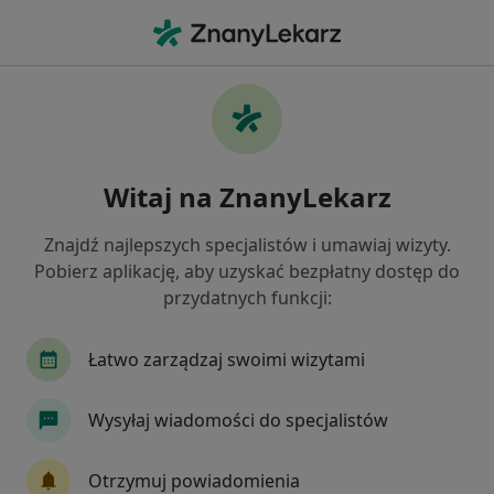
Me
Torbiel Jajnika • Solec Kujawski, kujawsko-pomorskie
Filtry
• 1
Ubezpieczenie
Map
Torbiel jajnika specjaliści w Solcu Kujawskim
Witaj na ZnanyLekarz
Jak działają wyniki wyszukiwania
Znajdź najlepszych specjalistów i umawiaj wizyty.
Pobierz aplikację, aby uzyskać bezpłatny dostęp do
Jakiego specjalisty szukasz?
przydatnych funkcji:
Ginekolog
Alergolog
Chirurg
Dermat
Łatwo zarządzaj swoimi wizytami
Wysyłaj wiadomości do specjalistów
Otrzymuj powiadomienia