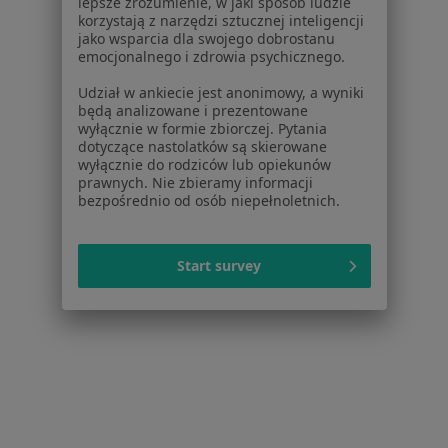
lepsze zrozumienie, w jaki sposób ludzie
Placówki medyczne
korzystają z narzędzi sztucznej inteligencji
Pytania i odpowiedzi
jako wsparcia dla swojego dobrostanu
emocjonalnego i zdrowia psychicznego.
Usługi i zabiegi
Choroby
Udział w ankiecie jest anonimowy, a wyniki
Pomoc
będą analizowane i prezentowane
wyłącznie w formie zbiorczej. Pytania
Aplikacje mobilne
dotyczące nastolatków są skierowane
Blog dla pacjentów
wyłącznie do rodziców lub opiekunów
prawnych. Nie zbieramy informacji
Dla profesjonalistów
bezpośrednio od osób niepełnoletnich.
Cennik
Dla lekarzy
Start survey
Dla placówek medycznych
Noa Notes
nowość
Baza wiedzy
Centrum Pomocy dla Specjalisty
Kontakt
ZnanyLekarz - Strona główna
ZnanyLekarz Sp. z o.o.