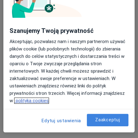
lek. Monika Niewiadomska
·
Więcej
Szanujemy Twoją prywatność
W trakcie specjalizacji (Ginekolog)
111 opinii
Akceptując, pozwalasz nam i naszym partnerom używać
Księdza Zygmunta Trybowskiego 14, Bydgoszcz
•
Mapa
plików cookie (lub podobnych technologii) do zbierania
OMEGA Medical Clinics
danych do celów statystycznych i dostarczania treści w
oparciu o Twoje zwyczaje przeglądania stron
Konsultacja ginekologiczna
250 zł
internetowych. W każdej chwili możesz sprawdzić i
Specjalista nie oferuje umawiania online pod tym adresem.
zaktualizować swoje preferencje w ustawieniach. W
ustawieniach znajdziesz również linki do polityk
Poproś o wizytę
prywatności stron trzecich. Więcej informacji znajdziesz
w
polityka cookies
Zaakceptuj
Edytuj ustawienia