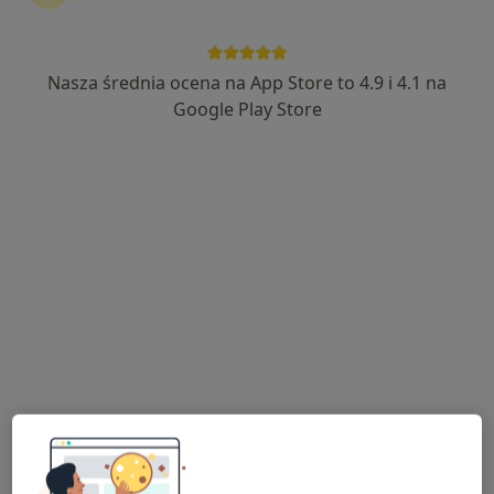
Nasza średnia ocena na App Store to 4.9 i 4.1 na
lek. Michał Gostomczyk
Google Play Store
·
Więcej
W trakcie specjalizacji (Ginekolog)
63 opinie
Księdza Zygmunta Trybowskiego 14, Bydgoszcz
•
Mapa
OMEGA Medical Clinics
Konsultacja ginekologiczna
250 zł
Specjalista nie oferuje umawiania online pod tym adresem.
Poproś o wizytę