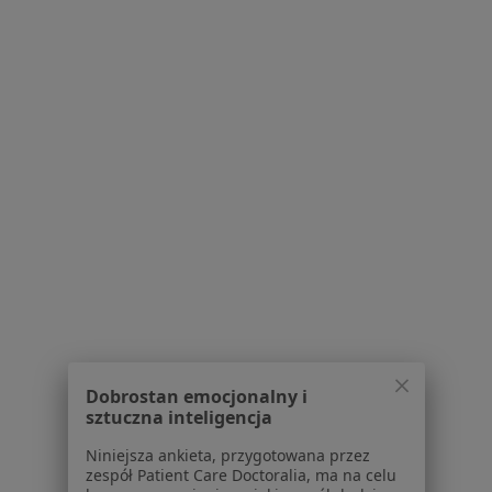
Serwis
Regulamin
Polityka prywatności pacjentów
Polityka prywatności profesjonalistów
Polityka prywatności dla profesjonalistów, których
dane pozyskaliśmy samodzielnie
Polityka cookies
Jak działają wyniki wyszukiwania
Dostępność
O nas
Praca
Rekrutujemy!
Partnerzy
Centrum prasowe
Dobrostan emocjonalny i
Kontakt
sztuczna inteligencja
Dla pacjentów
Niniejsza ankieta, przygotowana przez
zespół Patient Care Doctoralia, ma na celu
Lekarze