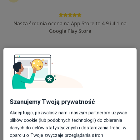
Nasza średnia ocena na App Store to 4.9 i 4.1 na
dr n. med. Marta Ociepa-Zawal
Google Play Store
·
Więcej
Reumatolog, Internista
529 opinii
Adres
Online 1
Online 2
ul. Dworcowa 39, Szamotuły
•
Mapa
Centrum Medyczne Glob39 - MedChart
Konsultacja reumatologiczna
od 300 zł
Szanujemy Twoją prywatność
Specjalista nie oferuje umawiania online pod tym adresem.
Akceptując, pozwalasz nam i naszym partnerom używać
Poproś o wizytę
plików cookie (lub podobnych technologii) do zbierania
danych do celów statystycznych i dostarczania treści w
oparciu o Twoje zwyczaje przeglądania stron