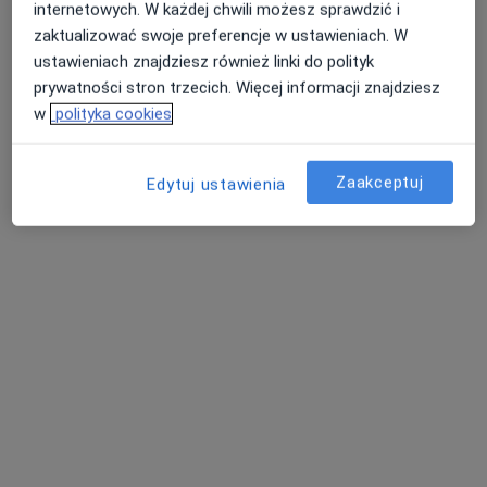
internetowych. W każdej chwili możesz sprawdzić i
zaktualizować swoje preferencje w ustawieniach. W
ustawieniach znajdziesz również linki do polityk
prywatności stron trzecich. Więcej informacji znajdziesz
w
polityka cookies
dr n. med. Joanna Szyfter-Harris
Zaakceptuj
Edytuj ustawienia
·
Więcej
Dermatolog
790 opinii
Adres
Online
Dworcowa 39, Szamotuły
•
Mapa
Centrum Medyczne GLOB39
Konsultacja dermatologiczna
Brak ceny
Specjalista nie oferuje umawiania online pod tym adresem.
Poproś o wizytę