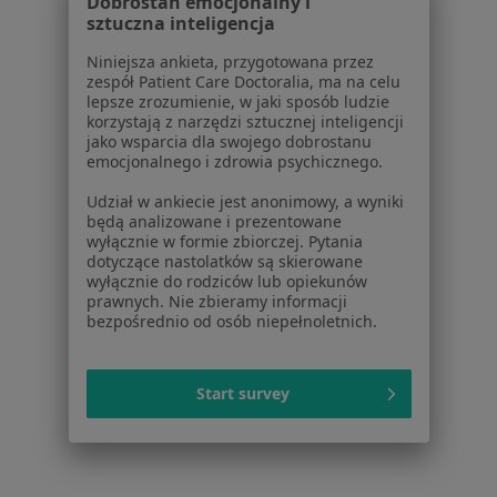
Aplikacje mobilne
Dobrostan emocjonalny i
sztuczna inteligencja
Blog dla pacjentów
Niniejsza ankieta, przygotowana przez
Dla profesjonalistów
zespół Patient Care Doctoralia, ma na celu
lepsze zrozumienie, w jaki sposób ludzie
Cennik
korzystają z narzędzi sztucznej inteligencji
Dla lekarzy
jako wsparcia dla swojego dobrostanu
emocjonalnego i zdrowia psychicznego.
Dla placówek medycznych
Noa Notes
nowość
Udział w ankiecie jest anonimowy, a wyniki
Baza wiedzy
będą analizowane i prezentowane
wyłącznie w formie zbiorczej. Pytania
Centrum Pomocy dla Specjalisty
dotyczące nastolatków są skierowane
wyłącznie do rodziców lub opiekunów
Kontakt
prawnych. Nie zbieramy informacji
ZnanyLekarz - Strona główna
bezpośrednio od osób niepełnoletnich.
ZnanyLekarz Sp. z o.o.
ul. Kolejowa 5/7
Start survey
01-217 Warszawa, Polska
NIP: ⁠7010224868
KRS: ⁠0000347997
REGON: ⁠142276657