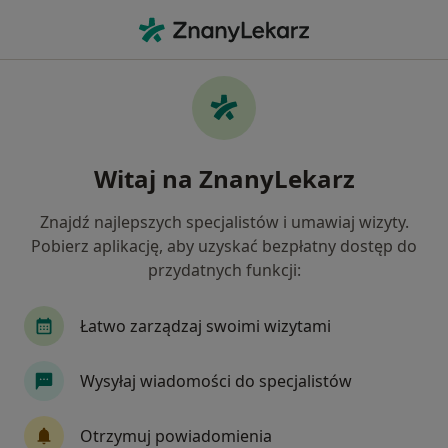
Me
Toczeń Rumieniowaty Układowy • Szamotuły, wielkopolskie
Filtry
• 1
Mapa
Toczeń rumieniowaty układowy specjaliści
Witaj na ZnanyLekarz
w Szamotułach
Jak działają wyniki wyszukiwania
Znajdź najlepszych specjalistów i umawiaj wizyty.
Pobierz aplikację, aby uzyskać bezpłatny dostęp do
przydatnych funkcji:
Jakiego specjalisty szukasz?
Dermatolog
Nefrolog
Reumatolog
A
Łatwo zarządzaj swoimi wizytami
Wysyłaj wiadomości do specjalistów
Otrzymuj powiadomienia