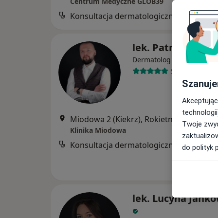
Centrum Medyczne GLOB39
Konsultacja dermatologiczna
B
lek. Patrycjusz Pu
Dermatolog
560 opinii
Szanuje
Akceptując
technologii
Miodowa 2 (Kiekrz), Rokietnica
•
Mapa
Twoje zwyc
Klinika Miodowa
zaktualizo
Konsultacja dermatologiczna
do polityk 
lek. Lucyna Jank