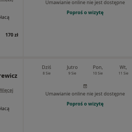
Umawianie online nie jest dostępne
Poproś o wizytę
płacą
170 zł
Dziś
Jutro
Pon,
Wt,
8 Sie
9 Sie
10 Sie
11 Sie
rewicz
Więcej
Umawianie online nie jest dostępne
Poproś o wizytę
płacą