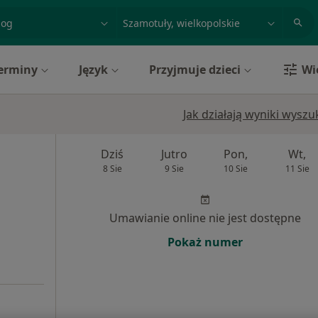
acja, badanie lub nazwisko
miasto lub dzielnica
erminy
Język
Przyjmuje dzieci
Wi
h
Jak działają wyniki wysz
Dziś
Jutro
Pon,
Wt,
8 Sie
9 Sie
10 Sie
11 Sie
Umawianie online nie jest dostępne
Pokaż numer