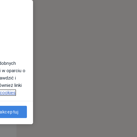
Śr,
Czw,
Pt,
12 Sie
13 Sie
14 Sie
odobnych
i w oparciu o
awdzić i
wnież linki
 cookies
akceptuj
Śr,
Czw,
Pt,
12 Sie
13 Sie
14 Sie