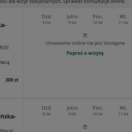
ości dla wizyt stacjonarnych. Sprawdź konsultacje online.
Dziś
Jutro
Pon,
Wt,
8 Sie
9 Sie
10 Sie
11 Sie
a-
Umawianie online nie jest dostępne
ęcej
Poproś o wizytę
płacą
300 zł
Dziś
Jutro
Pon,
Wt,
8 Sie
9 Sie
10 Sie
11 Sie
yńska-
Więcej