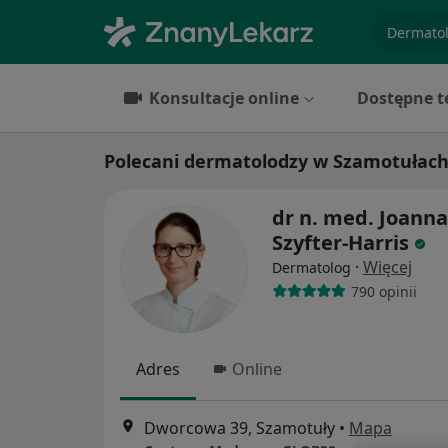
specjaliz
Konsultacje online
Dostępne t
Polecani dermatolodzy w Szamotułac
dr n. med. Joanna
Szyfter-Harris
·
Więcej
Dermatolog
790 opinii
Adres
Online
Dworcowa 39, Szamotuły
•
Mapa