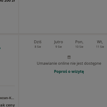
od 200 zł
Dziś
Jutro
Pon,
Wt,
8 Sie
9 Sie
10 Sie
11 Sie
Umawianie online nie jest dostępne
Poproś o wizytę
Specjalistyczna Praktyka Lekarska Alicja Kowzan-Korman
rak ceny