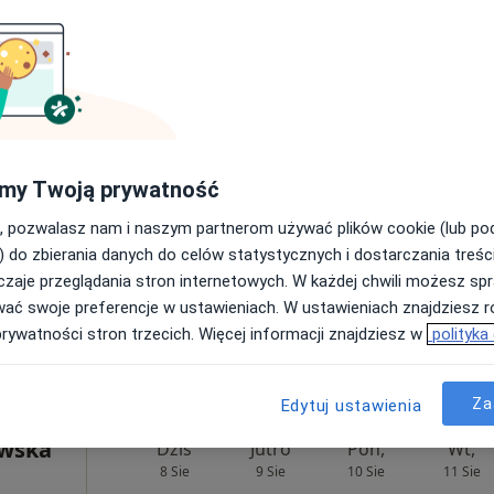
rak ceny
rol
Dziś
Jutro
Pon,
Wt,
8 Sie
9 Sie
10 Sie
11 Sie
my Twoją prywatność
Umawianie online nie jest dostępne
, pozwalasz nam i naszym partnerom używać plików cookie (lub p
Poproś o wizytę
) do zbierania danych do celów statystycznych i dostarczania treśc
zaje przeglądania stron internetowych. W każdej chwili możesz spr
wać swoje preferencje w ustawieniach. W ustawieniach znajdziesz ró
od 200 zł
prywatności stron trzecich. Więcej informacji znajdziesz w
polityka
Za
Edytuj ustawienia
owska
Dziś
Jutro
Pon,
Wt,
8 Sie
9 Sie
10 Sie
11 Sie