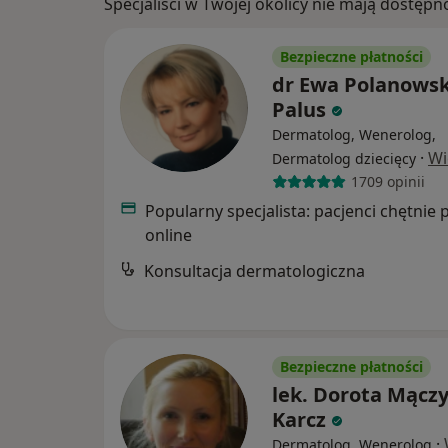
Specjaliści w Twojej okolicy nie mają dostępn
Bezpieczne płatności
dr Ewa Polanowsk
Palus
Dermatolog, Wenerolog,
·
Wi
Dermatolog dziecięcy
1709 opinii
Popularny specjalista: pacjenci chętnie 
online
Konsultacja dermatologiczna
Bezpieczne płatności
lek. Dorota Mącz
Karcz
·
Dermatolog, Wenerolog