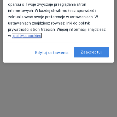
oparciu o Twoje zwyczaje przeglądania stron
internetowych. W każdej chwili możesz sprawdzić i
zaktualizować swoje preferencje w ustawieniach. W
ustawieniach znajdziesz również linki do polityk
prywatności stron trzecich. Więcej informacji znajdziesz
w
polityka cookies
lek. Lucyna Szymczak Bartz
·
Więcej
Reumatolog
109 opinii
Zaakceptuj
Edytuj ustawienia
28 Czerwca 1956 r. 382/U4, Poznań
•
Mapa
RIVERMED Poradnia lekarzy specjalistów
Konsultacja reumatologiczna
250 zł
Specjalista nie oferuje umawiania online pod tym adresem.
Poproś o wizytę