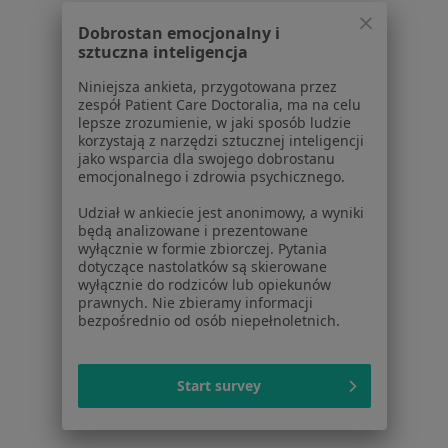
Regulamin
Polityka prywatności pacjentów
Dobrostan emocjonalny i
Polityka prywatności profesjonalistów
sztuczna inteligencja
Polityka prywatności dla profesjonalistów, których
Niniejsza ankieta, przygotowana przez
dane pozyskaliśmy samodzielnie
zespół Patient Care Doctoralia, ma na celu
Polityka cookies
lepsze zrozumienie, w jaki sposób ludzie
korzystają z narzędzi sztucznej inteligencji
Jak działają wyniki wyszukiwania
jako wsparcia dla swojego dobrostanu
Dostępność
emocjonalnego i zdrowia psychicznego.
O nas
Udział w ankiecie jest anonimowy, a wyniki
Praca
Rekrutujemy!
będą analizowane i prezentowane
Partnerzy
wyłącznie w formie zbiorczej. Pytania
Centrum prasowe
dotyczące nastolatków są skierowane
wyłącznie do rodziców lub opiekunów
Kontakt
prawnych. Nie zbieramy informacji
bezpośrednio od osób niepełnoletnich.
Dla pacjentów
Lekarze
Start survey
Placówki medyczne
Pytania i odpowiedzi
Usługi i zabiegi