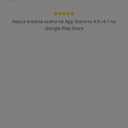
Nasza średnia ocena na App Store to 4.9 i 4.1 na
Google Play Store
Bezpieczne płatności
lek. Marta Olszewska
·
Więcej
Nefrolog
28 opinii
Starołęcka 42c, Poznań
•
Mapa
PODOVIA
Konsultacja nefrologiczna
250 zł
Specjalista nie oferuje umawiania online pod tym adresem.
Poproś o wizytę