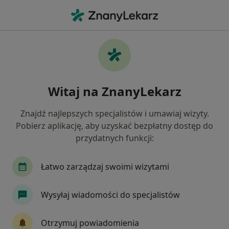
Me
Toczeń Rumieniowaty Układowy • Luboń, wielkopolskie
Filtry
• 1
Mapa
Toczeń rumieniowaty układowy specjaliści
Witaj na ZnanyLekarz
w Luboniu
Jak działają wyniki wyszukiwania
Znajdź najlepszych specjalistów i umawiaj wizyty.
Pobierz aplikację, aby uzyskać bezpłatny dostęp do
przydatnych funkcji:
Jakiego specjalisty szukasz?
Internista
Reumatolog
Nefrolog
Ort
Łatwo zarządzaj swoimi wizytami
Wysyłaj wiadomości do specjalistów
Otrzymuj powiadomienia