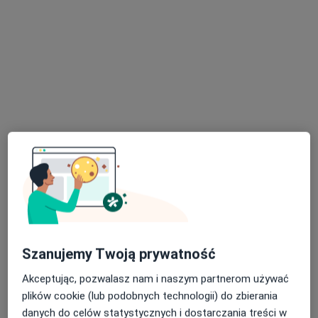
prof. dr hab. n. med. Krzysztof Pawlaczyk
·
Więcej
Nefrolog, Internista, Diabetolog
84 opinie
Ziębicka 16, Poznań
•
Mapa
Centrum Urologii UROMEDI
Konsultacja nefrologiczna
od 400 zł
Specjalista nie oferuje umawiania online pod tym adresem.
Szanujemy Twoją prywatność
Poproś o wizytę
Akceptując, pozwalasz nam i naszym partnerom używać
plików cookie (lub podobnych technologii) do zbierania
danych do celów statystycznych i dostarczania treści w