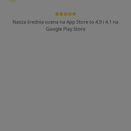
Chirurgia
więcej
Poznań
1 adres
7 opinii
Nasza średnia ocena na App Store to 4.9 i 4.1 na
Google Play Store
Umów wizytę
Wyślij wiadomość
O nas
Usługi
Specjaliści
Adresy
Opinie
O nas
Cieślikowska Medycyna Estetyczna
to miejsce, w
którym łączymy wiedzę medyczną z najnowszymi
technologiami, zapewniając najwyższy standard opieki
oraz indywidualne podejście do każdego pacjenta w