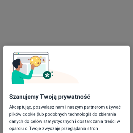
skóry
terapie skóry zmęczonej i pozbawionej blasku
Dermatologia
biostymulacja skóry
Technologie laserowe, ultradźwiękowe, światło
diagnostyka chorób skóry
szerokopasmowe
leczenie trądziku, rumienia, przebarwień
terapie skóry wrażliwej i problematycznej
zabiegi regeneracyjne i anti-aging
usuwanie znamion
Szanujemy Twoją prywatność
Laseroterapia
Akceptując, pozwalasz nam i naszym partnerom używać
drobne zabiegi chirurgiczne
plików cookie (lub podobnych technologii) do zbierania
danych do celów statystycznych i dostarczania treści w
Zabiegi wykonywane są przez doświadczonych
Okuloplastyka i Chirurgia:
oparciu o Twoje zwyczaje przeglądania stron
specjalistów. Stawiamy na bezpieczeństwo, precyzję