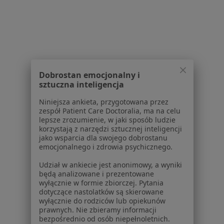
Psychologia centra medyczne w Poznaniu
Fizjoterapia centra medyczne w Poznaniu
Stomatologia centra medyczne w Poznaniu
Więcej (13)
Więcej w kategorii: Najpopularniesze centra m
Dobrostan emocjonalny i
sztuczna inteligencja
Najczęście leczone choroby
Choroby chirurgiczne w Poznaniu
Niniejsza ankieta, przygotowana przez
zespół Patient Care Doctoralia, ma na celu
Znamiona w Poznaniu
lepsze zrozumienie, w jaki sposób ludzie
korzystają z narzędzi sztucznej inteligencji
Przepuklina w Poznaniu
jako wsparcia dla swojego dobrostanu
emocjonalnego i zdrowia psychicznego.
Zmiany skórne w Poznaniu
Udział w ankiecie jest anonimowy, a wyniki
Kamica żółciowa w Poznaniu
będą analizowane i prezentowane
wyłącznie w formie zbiorczej. Pytania
Więcej (15)
dotyczące nastolatków są skierowane
wyłącznie do rodziców lub opiekunów
Więcej w kategorii: Najczęście leczone choroby
prawnych. Nie zbieramy informacji
bezpośrednio od osób niepełnoletnich.