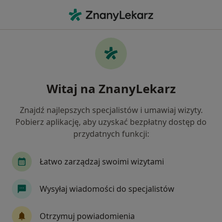
Me
Czego szukasz?
Strona Główna
Placówki
Chirurgia
Poznań
Cieśl
Zmień miasto
Witaj na ZnanyLekarz
Znajdź najlepszych specjalistów i umawiaj wizyty.
Pobierz aplikację, aby uzyskać bezpłatny dostęp do
przydatnych funkcji:
Łatwo zarządzaj swoimi wizytami
Wysyłaj wiadomości do specjalistów
Cieślikowska Medycyna Estetyczna
Otrzymuj powiadomienia