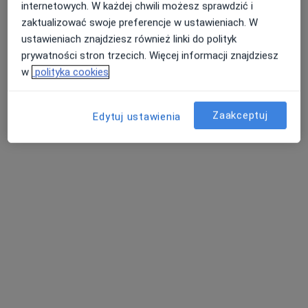
okuloplastyka funkcjonalna i estetyczna
internetowych. W każdej chwili możesz sprawdzić i
oraz naturalne rezultaty dopasowane do
zaktualizować swoje preferencje w ustawieniach. W
indywidualnych potrzeb pacjenta.
blefaroplastyka powiek górnych
ustawieniach znajdziesz również linki do polityk
prywatności stron trzecich. Więcej informacji znajdziesz
blefaroplastyka powiek dolnych
w
polityka cookies
O nas
więcej
Malar Bags
Nasze specjalizacje
Lip lift
Pokaż wszystkie
Zaakceptuj
Edytuj ustawienia
Lipotransfer
Chirurgia
Chirurgia
Dermatolog
plastyczna
Nasza filozofia:
Stay the Same
Zobacz więcej
Usługi
Wszystkie