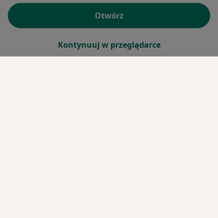
Otwórz
Kontynuuj w przeglądarce
Serwis
Umów wizytę
Regulamin
Polityka prywatności pacjentów
Polityka prywatności profesjonalistów
Polityka prywatności dla profesjonalistów, których
dane pozyskaliśmy samodzielnie
Polityka cookies
Jak działają wyniki wyszukiwania
Dostępność
O nas
Praca
Rekrutujemy!
Partnerzy
Centrum prasowe