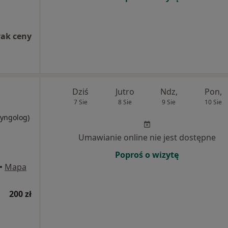
rak ceny
Dziś
Jutro
Ndz,
Pon,
7 Sie
8 Sie
9 Sie
10 Sie
ryngolog)
Umawianie online nie jest dostępne
Poproś o wizytę
•
Mapa
200 zł