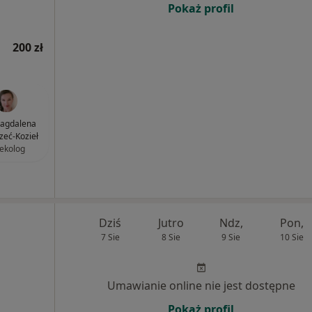
Pokaż profil
200 zł
Magdalena
zeć-Kozieł
ekolog
Dziś
Jutro
Ndz,
Pon,
7 Sie
8 Sie
9 Sie
10 Sie
Umawianie online nie jest dostępne
Pokaż profil