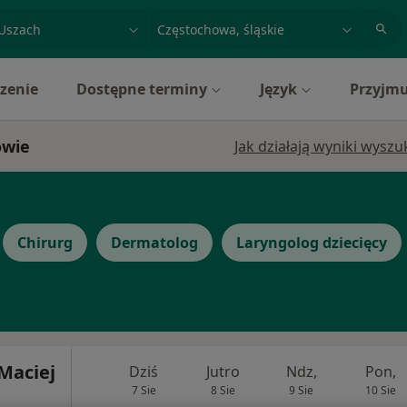
acja, badanie lub nazwisko
miasto lub dzielnica
zenie
Dostępne terminy
Język
Przyjmu
owie
Jak działają wyniki wysz
Chirurg
Dermatolog
Laryngolog dziecięcy
Maciej
Dziś
Jutro
Ndz,
Pon,
7 Sie
8 Sie
9 Sie
10 Sie