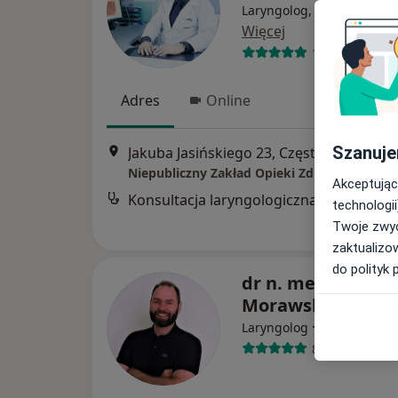
Laryngolog, Laryngolog dz
Więcej
1340 opinii
Adres
Online
Szanuje
Jakuba Jasińskiego 23, Częstochowa
•
M
Akceptując
Konsultacja laryngologiczna
technologii
Twoje zwyc
zaktualizo
do polityk 
dr n. med. Robert
Morawski
·
Więcej
Laryngolog
88 opinii