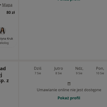
•
Mapa
80 zł
ustyna Kruk
ekolog
ład
Dziś
Jutro
Ndz,
Pon,
j
7 Sie
8 Sie
9 Sie
10 Sie
p. z
Umawianie online nie jest dostępne
Pokaż profil