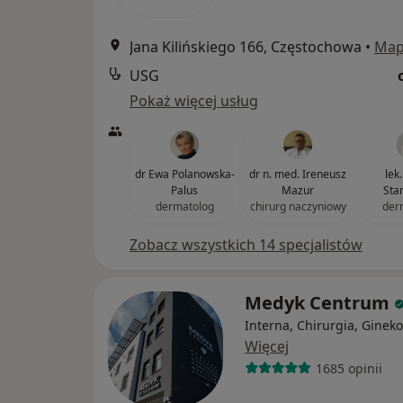
Jana Kilińskiego 166, Częstochowa
•
Ma
USG
Pokaż więcej usług
dr Ewa Polanowska-
dr n. med. Ireneusz
lek
Palus
Mazur
Sta
dermatolog
chirurg naczyniowy
der
Zobacz wszystkich 14 specjalistów
Medyk Centrum
Interna, Chirurgia, Gineko
Więcej
1685 opinii