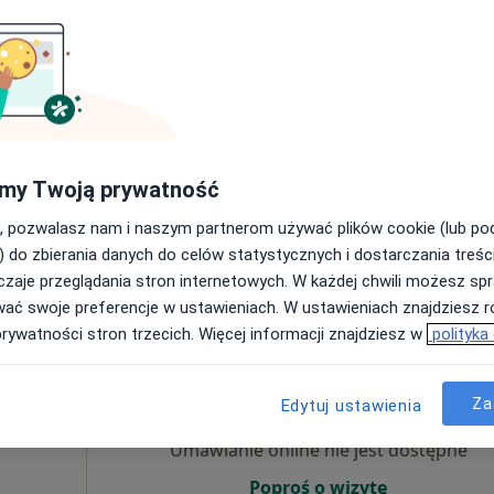
·
iecięcy
Umawianie online nie jest dostępne
Poproś o wizytę
my Twoją prywatność
apa
Niepubliczny Zakład Opieki Zdrowotnej "Święta Monika" sp. z o.o.
, pozwalasz nam i naszym partnerom używać plików cookie (lub p
300 zł
) do zbierania danych do celów statystycznych i dostarczania treśc
zaje przeglądania stron internetowych. W każdej chwili możesz spr
wać swoje preferencje w ustawieniach. W ustawieniach znajdziesz ró
prywatności stron trzecich. Więcej informacji znajdziesz w
polityka
Dziś
Jutro
Ndz,
Pon,
7 Sie
8 Sie
9 Sie
10 Sie
Za
Edytuj ustawienia
Umawianie online nie jest dostępne
Poproś o wizytę