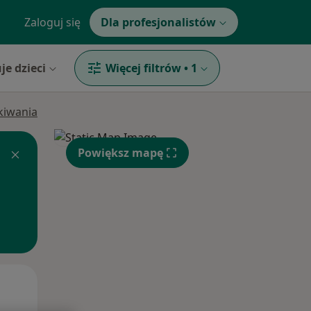
Zaloguj się
Dla profesjonalistów
je dzieci
Więcej filtrów
•
1
ukiwania
Powiększ mapę
Wt,
Śr,
Czw,
11 Sie
12 Sie
13 Sie