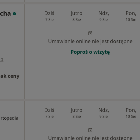
acha
Dziś
Jutro
Ndz,
Pon,
7 Sie
8 Sie
9 Sie
10 Sie
Umawianie online nie jest dostępne
Poproś o wizytę
pa
rak ceny
Dziś
Jutro
Ndz,
Pon,
7 Sie
8 Sie
9 Sie
10 Sie
Ortopedia
Umawianie online nie jest dostępne