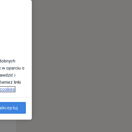
odobnych
i w oparciu o
awdzić i
wnież linki
 cookies
Wt,
Śr,
Czw,
11 Sie
12 Sie
13 Sie
akceptuj