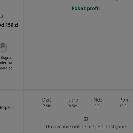
Pokaż profil
pa
od 150 zł
. Bogna
nderska
matolog
Dziś
Jutro
Ndz,
Pon,
7 Sie
8 Sie
9 Sie
10 Sie
·
logia
Umawianie online nie jest dostępne