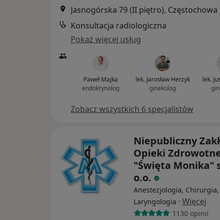
Jasnogórska 79 (II piętro), Częstochowa
Konsultacja radiologiczna
Pokaż więcej usług
Paweł Majka
lek. Jarosław Herzyk
lek. J
endokrynolog
ginekolog
gin
Zobacz wszystkich 6 specjalistów
Niepubliczny Zak
Opieki Zdrowotne
"Święta Monika" s
o.o.
Anestezjologia, Chirurgia,
·
Więcej
Laryngologia
1130 opinii