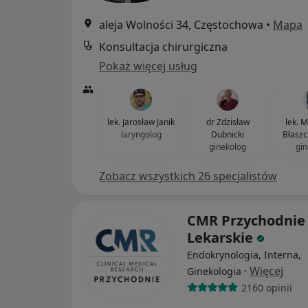
aleja Wolności 34, Częstochowa
•
Mapa
Konsultacja chirurgiczna
Pokaż więcej usług
lek. Jarosław Janik
dr Zdzisław
lek. 
laryngolog
Dubnicki
Błaszc
ginekolog
gin
Zobacz wszystkich 26 specjalistów
CMR Przychodnie
Lekarskie
Endokrynologia, Interna,
·
Więcej
Ginekologia
2160 opinii