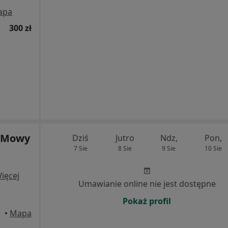
apa
300 zł
i Mowy
Dziś
Jutro
Ndz,
Pon,
7 Sie
8 Sie
9 Sie
10 Sie
ięcej
Umawianie online nie jest dostępne
Pokaż profil
howa
•
Mapa