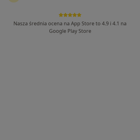
Nasza średnia ocena na App Store to 4.9 i 4.1 na
Bezpieczne płatności
Google Play Store
Kamil Szulewski
·
Więcej
W trakcie specjalizacji (Urolog)
8 opinii
Świętokrzyska 86, Chrzanów
•
Mapa
MSM Clinic
Konsultacja urologiczna
250 zł
Specjalista nie oferuje umawiania online pod tym adresem.
Poproś o wizytę