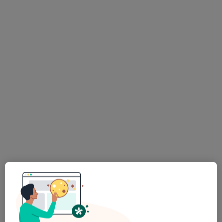
Bezpieczne płatności
MSM Clinic
·
Więcej
Ginekologia, Położnictwo, Ortopedia
1585 opinii
Świętokrzyska 86, Chrzanów
•
Mapa
Konsultacja ginekologiczna
190 zł
Pokaż więcej usług
dr n. med. Maciej
Dominika
lek. Krzysztof Pandel
Bodzek
Chmielewska
ginekolog
ginekolog
ginekolog
Zobacz wszystkich 15 specjalistów