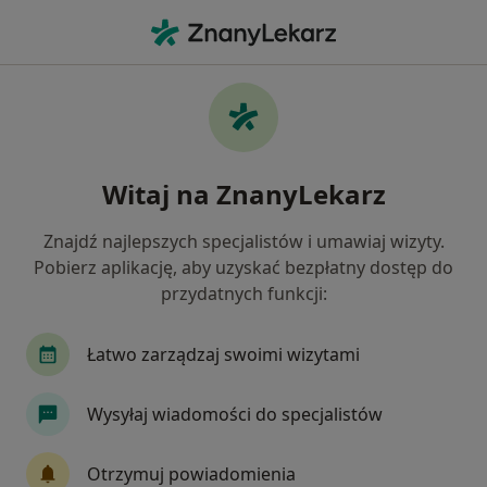
Me
Stulejka • Libiąż, małopolskie
Filtry
• 1
Ubezpieczenie
Map
Stulejka specjaliści w Libiążu
Witaj na ZnanyLekarz
Jak działają wyniki wyszukiwania
Znajdź najlepszych specjalistów i umawiaj wizyty.
Pobierz aplikację, aby uzyskać bezpłatny dostęp do
Jakiego specjalisty szukasz?
przydatnych funkcji:
Urolog
Chirurg
Neurolog
Pediatra
Łatwo zarządzaj swoimi wizytami
Wysyłaj wiadomości do specjalistów
Otrzymuj powiadomienia