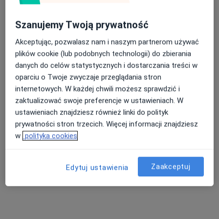
Brak dostępnych specjalistów z wolnymi terminami w tym centrum medycznym.
Szanujemy Twoją prywatność
Pokaż profil
Akceptując, pozwalasz nam i naszym partnerom używać
plików cookie (lub podobnych technologii) do zbierania
danych do celów statystycznych i dostarczania treści w
oparciu o Twoje zwyczaje przeglądania stron
internetowych. W każdej chwili możesz sprawdzić i
zaktualizować swoje preferencje w ustawieniach. W
ustawieniach znajdziesz również linki do polityk
prywatności stron trzecich. Więcej informacji znajdziesz
w
polityka cookies
dr Jakub Szmer
·
Więcej
Urolog, Androlog
641 opinii
Zaakceptuj
Edytuj ustawienia
Adres
Online
Oświęcimska 3, Chrzanów
•
Mapa