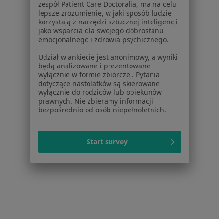
zespół Patient Care Doctoralia, ma na celu
Serwis
lepsze zrozumienie, w jaki sposób ludzie
korzystają z narzędzi sztucznej inteligencji
Regulamin
jako wsparcia dla swojego dobrostanu
Polityka prywatności pacjentów
emocjonalnego i zdrowia psychicznego.
Polityka prywatności profesjonalistów
Udział w ankiecie jest anonimowy, a wyniki
Polityka prywatności dla profesjonalistów, których
będą analizowane i prezentowane
dane pozyskaliśmy samodzielnie
wyłącznie w formie zbiorczej. Pytania
Polityka cookies
dotyczące nastolatków są skierowane
wyłącznie do rodziców lub opiekunów
Jak działają wyniki wyszukiwania
prawnych. Nie zbieramy informacji
Dostępność
bezpośrednio od osób niepełnoletnich.
O nas
Praca
Rekrutujemy!
Partnerzy
Start survey
Centrum prasowe
Kontakt
Dla pacjentów
Lekarze
Placówki medyczne