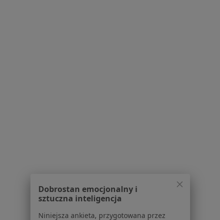
Schorzenia w Libiążu
Bóle brzucha w Libiążu
Zapalenie gardła w Libiążu
Zapalenie oskrzeli w Libiążu
Zapalenie płuc w Libiążu
Anemia w Libiążu
Więcej (15)
Więcej w kategorii: Schorzenia w Libiążu
Stulejka Specjaliści W Libiążu
Dobrostan emocjonalny i
sztuczna inteligencja
Niniejsza ankieta, przygotowana przez