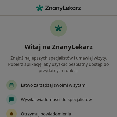
Me
Włókniaki • Jaworzno, śląskie
Filtry
• 1
Ubezpieczenie
Map
Włókniaki specjaliści w Jaworznie
Witaj na ZnanyLekarz
Jak działają wyniki wyszukiwania
Znajdź najlepszych specjalistów i umawiaj wizyty.
Pobierz aplikację, aby uzyskać bezpłatny dostęp do
Jakiego specjalisty szukasz?
przydatnych funkcji:
Chirurg
Anestezjolog
Ginekolog
Kard
Łatwo zarządzaj swoimi wizytami
Wysyłaj wiadomości do specjalistów
Otrzymuj powiadomienia