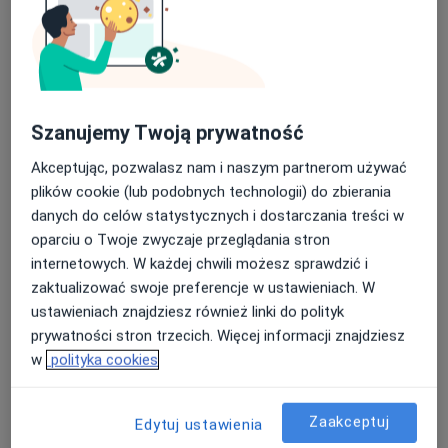
lek. Jakub Gęborski
Szanujemy Twoją prywatność
·
Więcej
Chirurg naczyniowy, Flebolog, Chirurg
Akceptując, pozwalasz nam i naszym partnerom używać
569 opinii
plików cookie (lub podobnych technologii) do zbierania
Tętniaki, Żylaki, Skleroterapia, Miażdżyca
danych do celów statystycznych i dostarczania treści w
ŚlAM
oparciu o Twoje zwyczaje przeglądania stron
internetowych. W każdej chwili możesz sprawdzić i
Poświęcenie w leczeniu i fachowość.
zaktualizować swoje preferencje w ustawieniach. W
Adres
Online
ustawieniach znajdziesz również linki do polityk
prywatności stron trzecich. Więcej informacji znajdziesz
w
polityka cookies
Jana Matejki 66, Jaworzno
•
Mapa
Gabinet Chirurgii Naczyniowej i Ogólnej
Zaakceptuj
Konsultacja chirurga naczyniowego
250 zł
Edytuj ustawienia