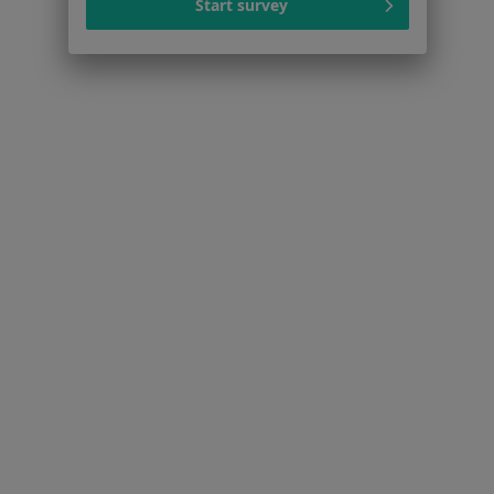
Cennik
Start survey
Dla lekarzy
Dla placówek medycznych
Noa Notes
nowość
Baza wiedzy
Centrum Pomocy dla Specjalisty
Kontakt
ZnanyLekarz - Strona główna
ZnanyLekarz Sp. z o.o.
ul. Kolejowa 5/7
01-217 Warszawa, Polska
NIP: ⁠7010224868
KRS: ⁠0000347997
REGON: ⁠142276657
Sąd Rejonowy dla m.st. Warszawy w Warszawie XII
Wydział Gospodarczy KRS