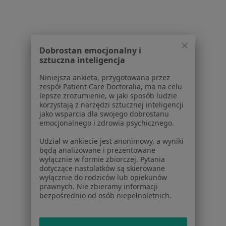
Dostępność
O nas
Praca
Rekrutujemy!
Partnerzy
Dobrostan emocjonalny i
Centrum prasowe
sztuczna inteligencja
Kontakt
Niniejsza ankieta, przygotowana przez
Dla pacjentów
zespół Patient Care Doctoralia, ma na celu
lepsze zrozumienie, w jaki sposób ludzie
korzystają z narzędzi sztucznej inteligencji
Lekarze
jako wsparcia dla swojego dobrostanu
Placówki medyczne
emocjonalnego i zdrowia psychicznego.
Pytania i odpowiedzi
Udział w ankiecie jest anonimowy, a wyniki
Usługi i zabiegi
będą analizowane i prezentowane
Choroby
wyłącznie w formie zbiorczej. Pytania
Pomoc
dotyczące nastolatków są skierowane
wyłącznie do rodziców lub opiekunów
Aplikacje mobilne
prawnych. Nie zbieramy informacji
Blog dla pacjentów
bezpośrednio od osób niepełnoletnich.
Dla profesjonalistów