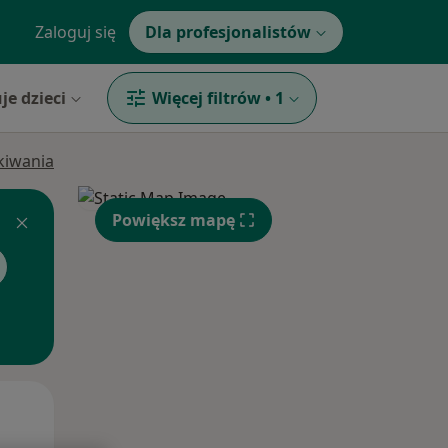
Zaloguj się
Dla profesjonalistów
je dzieci
Więcej filtrów
•
1
ukiwania
Powiększ mapę
Wt,
Śr,
Czw,
11 Sie
12 Sie
13 Sie