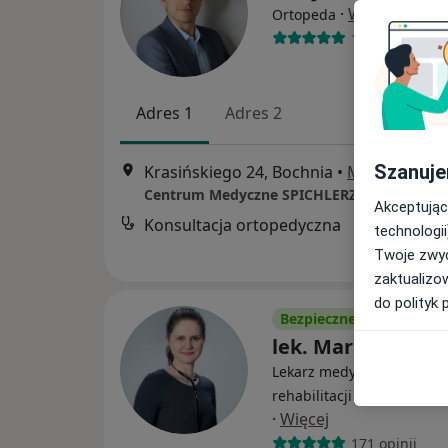
·
Więcej
Ortopeda
172 opinie
Adres 1
Adres 2
Szanuje
Krasińskiego 24, Bochnia
•
Mapa
Centrum Medyczne SPICHLERZ
Akceptując
Konsultacja ortopedyczna
technologii
Twoje zwyc
zaktualizo
do polityk 
Bezpieczne płatności
lek. Maria Gołda
Lekarz medycyny sportowe
rehabilitacji medycznej, 
·
Więcej
171 opinii