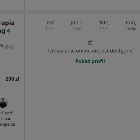
rapia
Dziś
Jutro
Ndz,
Pon,
ng
7 Sie
8 Sie
9 Sie
10 Sie
Więcej
Umawianie online nie jest dostępne
Pokaż profil
200 zł
 David
chman
terapeuta