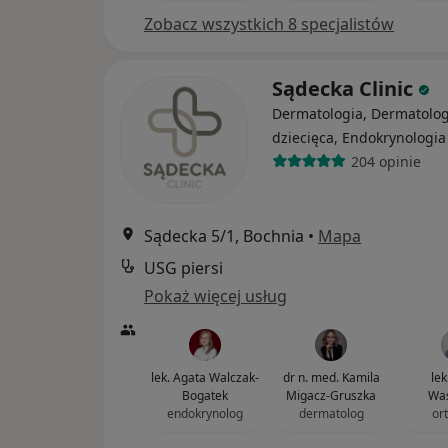
Zobacz wszystkich 8 specjalistów
Sądecka Clinic
Dermatologia, Dermatolog
dziecięca, Endokrynologia
204 opinie
Sądecka 5/1, Bochnia
•
Mapa
USG piersi
Pokaż więcej usług
lek. Agata Walczak-
dr n. med. Kamila
lek
Bogatek
Migacz-Gruszka
Was
endokrynolog
dermatolog
or