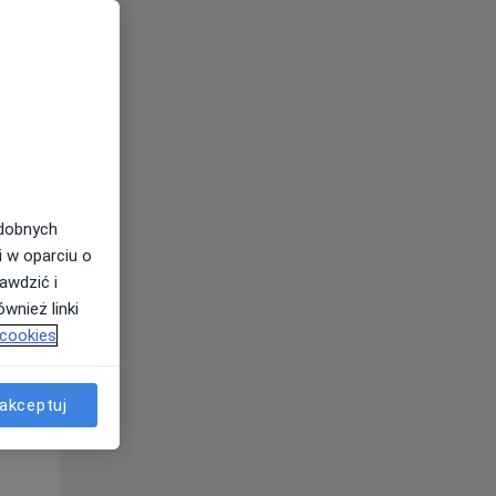
odobnych
i w oparciu o
awdzić i
wnież linki
 cookies
Wt,
Śr,
Czw,
11 Sie
12 Sie
13 Sie
akceptuj