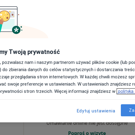
Umawianie online nie jest dostępne
Poproś o wizytę
my Twoją prywatność
, pozwalasz nam i naszym partnerom używać plików cookie (lub p
240 zł
) do zbierania danych do celów statystycznych i dostarczania treśc
zaje przeglądania stron internetowych. W każdej chwili możesz spr
wać swoje preferencje w ustawieniach. W ustawieniach znajdziesz ró
prywatności stron trzecich. Więcej informacji znajdziesz w
polityka
Dziś
Jutro
Ndz,
Pon,
7 Sie
8 Sie
9 Sie
10 Sie
Za
Edytuj ustawienia
j, Lekarz
Osteopata
Umawianie online nie jest dostępne
Poproś o wizytę