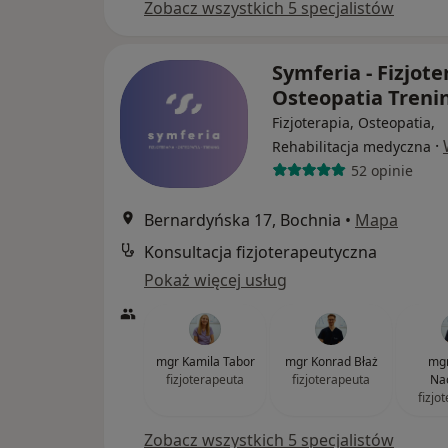
Zobacz wszystkich 5 specjalistów
Symferia - Fizjote
Osteopatia Treni
Fizjoterapia, Osteopatia,
·
Rehabilitacja medyczna
52 opinie
Bernardyńska 17, Bochnia
•
Mapa
Konsultacja fizjoterapeutyczna
Pokaż więcej usług
mgr Kamila Tabor
mgr Konrad Błaż
mgr
fizjoterapeuta
fizjoterapeuta
Na
fizjo
Zobacz wszystkich 5 specjalistów