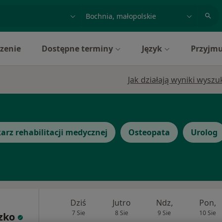
acja, badanie lub nazwisko
miasto lub dzielnica
zenie
Dostępne terminy
Język
Przyjmu
Jak działają wyniki wysz
arz rehabilitacji medycznej
Osteopata
Urolog
Dziś
Jutro
Ndz,
Pon,
7 Sie
8 Sie
9 Sie
10 Sie
zko