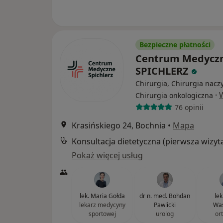
Bezpieczne płatności
Centrum Medycz
SPICHLERZ
Chirurgia, Chirurgia nacz
·
Chirurgia onkologiczna
76 opinii
Krasińskiego 24, Bochnia
•
Mapa
Konsultacja dietetyczna (pierwsza wizyt
Pokaż więcej usług
lek. Maria Gołda
dr n. med. Bohdan
lek
lekarz medycyny
Pawlicki
Was
sportowej
urolog
or