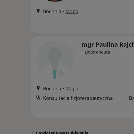
Bochnia
•
Mapa
mgr Paulina Rajc
Fizjoterapeuta
Bochnia
•
Mapa
Konsultacja fizjoterapeutyczna
B
Powiązane wyszukiwania