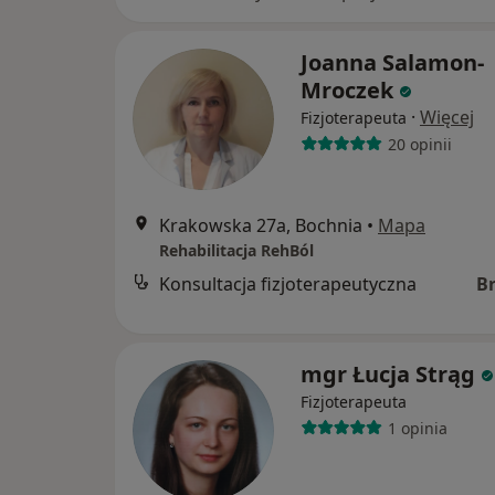
Joanna Salamon-
Mroczek
·
Więcej
Fizjoterapeuta
20 opinii
Krakowska 27a, Bochnia
•
Mapa
Rehabilitacja RehBól
Konsultacja fizjoterapeutyczna
B
mgr Łucja Strąg
Fizjoterapeuta
1 opinia