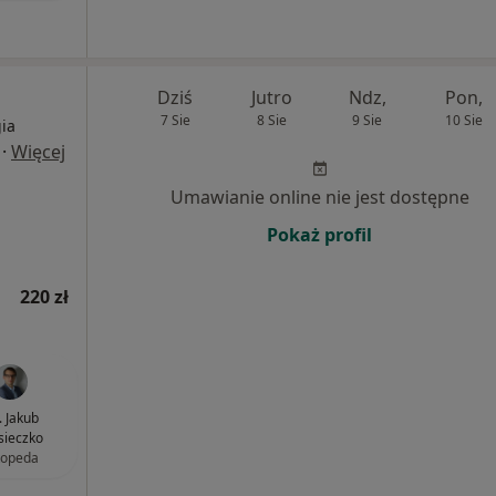
Dziś
Jutro
Ndz,
Pon,
7 Sie
8 Sie
9 Sie
10 Sie
ia
·
Więcej
Umawianie online nie jest dostępne
Pokaż profil
220 zł
. Jakub
ieczko
topeda