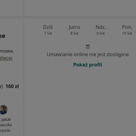
Dziś
Jutro
Ndz,
Pon,
7 Sie
8 Sie
9 Sie
10 Sie
ne
yniowa,
Umawianie online nie jest dostępne
Więcej
Pokaż profil
a)
160 zł
. Jakub
ieczko
topeda