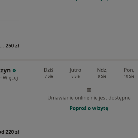
Konsultacja lekarza medycyny sportowej (pierwsza wizyta)
250 zł
szyn
Dziś
Jutro
Ndz,
Pon,
7 Sie
8 Sie
9 Sie
10 Sie
·
Więcej
Umawianie online nie jest dostępne
Poproś o wizytę
od 220 zł