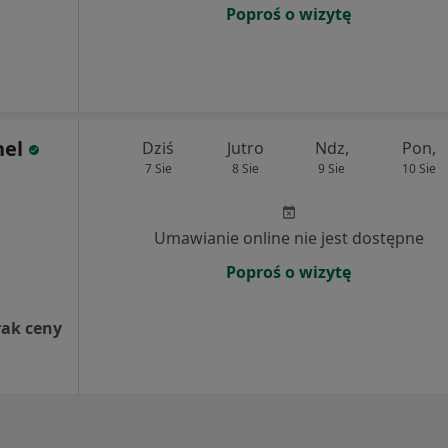
Poproś o wizytę
hel
Dziś
Jutro
Ndz,
Pon,
7 Sie
8 Sie
9 Sie
10 Sie
Umawianie online nie jest dostępne
Poproś o wizytę
rak ceny