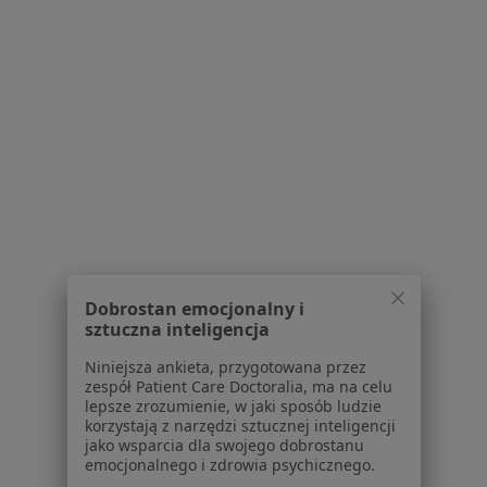
Aleje Zygmuntowskie 4, Lublin
•
Mapa
Semper Med Centrum Rehabilitacji
Konsultacja fizjoterapeutyczna
130 zł
Specjalista nie oferuje umawiania online pod tym adresem.
Poproś o wizytę
1
2
3
4
5
Powiązane wyszukiwania
Dobrostan emocjonalny i
W pobliżu Lublina
sztuczna inteligencja
Rwa udowa w Kraśniku
Niniejsza ankieta, przygotowana przez
zespół Patient Care Doctoralia, ma na celu
Rwa udowa w Puławach
lepsze zrozumienie, w jaki sposób ludzie
korzystają z narzędzi sztucznej inteligencji
Rwa udowa w Łęcznej
jako wsparcia dla swojego dobrostanu
emocjonalnego i zdrowia psychicznego.
Schorzenia w Lublinie