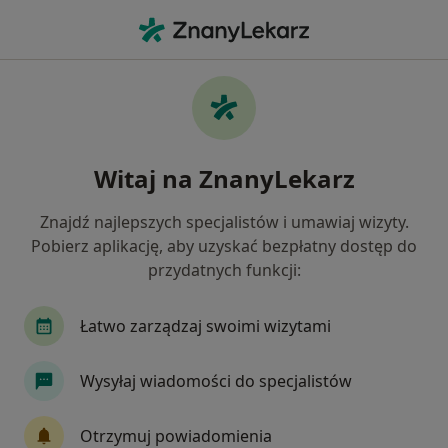
Me
Rwa Udowa • Lublin, lubelskie
Filtry
• 1
Ubezpieczenie
Map
Rwa udowa specjaliści w Lublinie
Witaj na ZnanyLekarz
Jak działają wyniki wyszukiwania
Znajdź najlepszych specjalistów i umawiaj wizyty.
Pobierz aplikację, aby uzyskać bezpłatny dostęp do
Jakiego specjalisty szukasz?
przydatnych funkcji:
Fizjoterapeuta
Ortopeda
Neurolog
I
Łatwo zarządzaj swoimi wizytami
Wysyłaj wiadomości do specjalistów
Otrzymuj powiadomienia