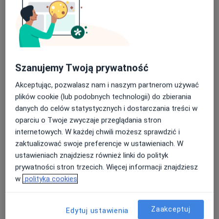
Poproś o wizytę
Szanujemy Twoją prywatność
Akceptując, pozwalasz nam i naszym partnerom używać
plików cookie (lub podobnych technologii) do zbierania
danych do celów statystycznych i dostarczania treści w
oparciu o Twoje zwyczaje przeglądania stron
Bezpieczne płatności
internetowych. W każdej chwili możesz sprawdzić i
mgr Michał Wróblewski
zaktualizować swoje preferencje w ustawieniach. W
·
Więcej
Fizjoterapeuta, Osteopata
ustawieniach znajdziesz również linki do polityk
60 opinii
prywatności stron trzecich. Więcej informacji znajdziesz
Henryka Wolińskiego 1a/3, Lublin
•
Mapa
w
polityka cookies
Gabinet fizjoterapii i osteopatii Wróblewski
Konsultacja fizjoterapeutyczna
200 zł
Zaakceptuj
Edytuj ustawienia
Specjalista nie oferuje umawiania online pod tym adresem.