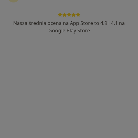
Nasza średnia ocena na App Store to 4.9 i 4.1 na
Bezpieczne płatności
Google Play Store
mgr Patryk Powałka
·
Więcej
Fizjoterapeuta
118 opinii
Stanisława Staszica 20, lokal 12, piętro 1. Wejście do budynku obok "stokrotki", Lublin
•
Mapa
Fizjoternity - Patryk Powałka
Konsultacja fizjoterapeutyczna
220 zł
Specjalista nie oferuje umawiania online pod tym adresem.
Poproś o wizytę