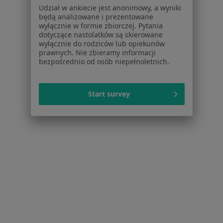
Udział w ankiecie jest anonimowy, a wyniki
Nadciśnienie tętnicze w Lublinie
będą analizowane i prezentowane
wyłącznie w formie zbiorczej. Pytania
Cukrzyca w Lublinie
dotyczące nastolatków są skierowane
wyłącznie do rodziców lub opiekunów
Cukrzyca ciążowa w Lublinie
prawnych. Nie zbieramy informacji
bezpośrednio od osób niepełnoletnich.
Niewydolność serca w Lublinie
Zaburzenia rytmu serca w Lublinie
Start survey
Więcej (15)
Więcej w kategorii: Schorzenia w Lublinie
Strona Główna
Choroby
Rwa Udowa
Lublin
Zmień miasto
Zmień mi
Serwis