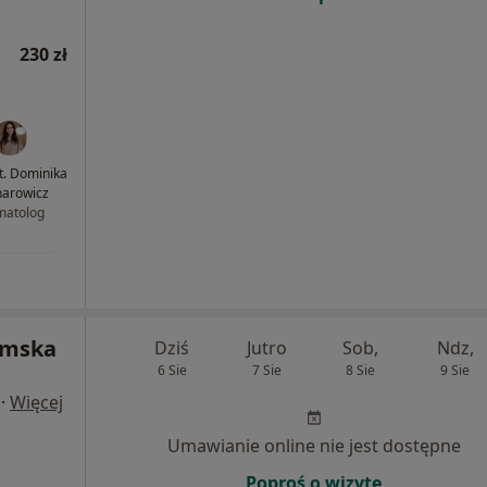
230 zł
nt. Dominika
arowicz
matolog
emska
Dziś
Jutro
Sob,
Ndz,
6 Sie
7 Sie
8 Sie
9 Sie
·
Więcej
Umawianie online nie jest dostępne
Poproś o wizytę