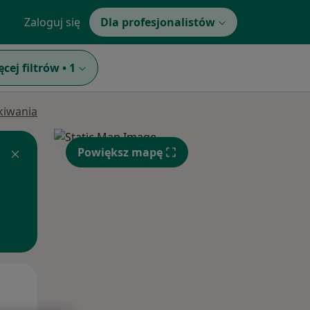
Zaloguj się
Dla profesjonalistów
ęcej filtrów
•
1
ukiwania
Powiększ mapę
Pon,
Wt,
Śr,
10 Sie
11 Sie
12 Sie