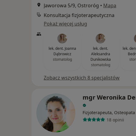
Jaworowa 5/9, Ostroróg
•
Mapa
Konsultacja fizjoterapeutyczna
Pokaż więcej usług
lek. dent. Joanna
lek. dent.
lek. de
Dąbrowicz
Aleksandra
Bedn
stomatolog
Dunikowska
sto
stomatolog
Zobacz wszystkich 8 specjalistów
mgr Weronika D
Fizjoterapeuta, Osteopata
18 opinii