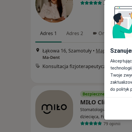
24 opinie
Adres 1
Adres 2
Online
Szanuje
Łąkowa 16, Szamotuły
•
Mapa
Ma-Dent
Akceptując
Konsultacja fizjoterapeutyczna
technologii
Twoje zwyc
zaktualizo
do polityk 
Bezpieczne płatności
MIŁO Clinic
Stomatologia, Stomatolog
·
W
dziecięca, Fizjoterapia
79 opinii