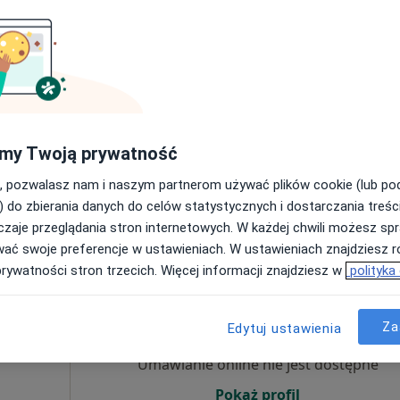
Umawianie online nie jest dostępne
Poproś o wizytę
my Twoją prywatność
, pozwalasz nam i naszym partnerom używać plików cookie (lub p
200 zł
) do zbierania danych do celów statystycznych i dostarczania treśc
zaje przeglądania stron internetowych. W każdej chwili możesz spr
wać swoje preferencje w ustawieniach. W ustawieniach znajdziesz ró
prywatności stron trzecich. Więcej informacji znajdziesz w
polityka
Dziś
Jutro
Sob,
Ndz,
6 Sie
7 Sie
8 Sie
9 Sie
Za
Edytuj ustawienia
ia
ięcej
Umawianie online nie jest dostępne
Pokaż profil