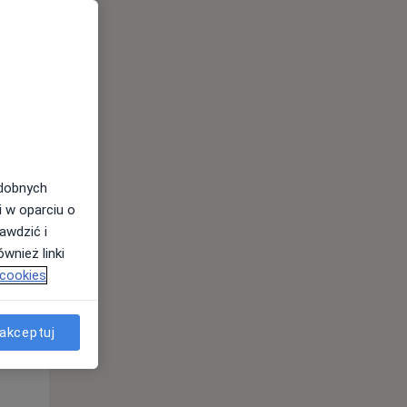
odobnych
i w oparciu o
awdzić i
wnież linki
 cookies
Pon,
Wt,
Śr,
10 Sie
11 Sie
12 Sie
akceptuj