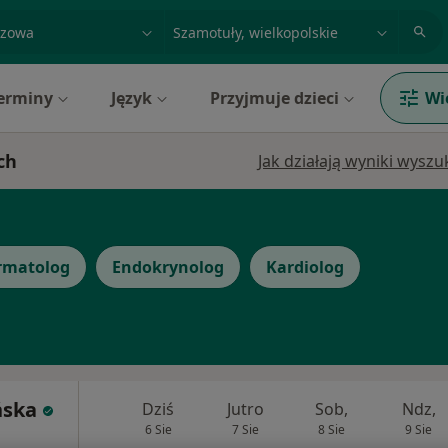
acja, badanie lub nazwisko
miasto lub dzielnica
erminy
Język
Przyjmuje dzieci
Wi
ch
Jak działają wyniki wysz
rmatolog
Endokrynolog
Kardiolog
ńska
Dziś
Jutro
Sob,
Ndz,
6 Sie
7 Sie
8 Sie
9 Sie