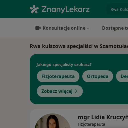
specjaliz
Konsultacje online
Dostępne t
Rwa kulszowa specjaliści w Szamotuła
Jakiego specjalisty szukasz?
Fizjoterapeuta
Ortopeda
De
Zobacz więcej
mgr Lidia Kruczy
Fizjoterapeuta