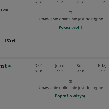
6 Sie
7 Sie
8 Sie
9 Sie
·
rapia
Umawianie online nie jest dostępne
Pokaż profil
acja endokrynologiczna (kolejna wizyta)
150 zł
nst
Dziś
Jutro
Sob,
Ndz,
6 Sie
7 Sie
8 Sie
9 Sie
Umawianie online nie jest dostępne
Poproś o wizytę