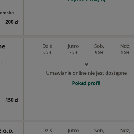
Gabinet Fizjoterapii i Osteopatii Weronika Demska-Łowczowska
200 zł
ne
Dziś
Jutro
Sob,
Ndz,
6 Sie
7 Sie
8 Sie
9 Sie
,
Umawianie online nie jest dostępne
Pokaż profil
150 zł
 o.o.
Dziś
Jutro
Sob,
Ndz,