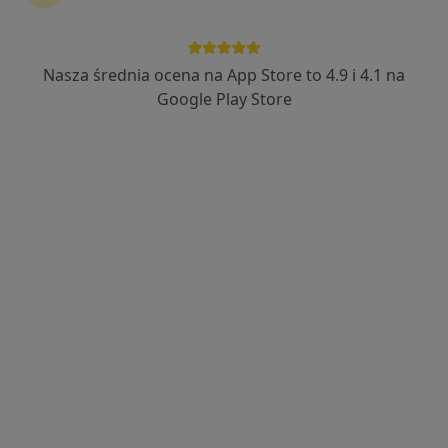
Nasza średnia ocena na App Store to 4.9 i 4.1 na
lek. Barbara Kot
Google Play Store
·
Więcej
Psychiatra
497 opinii
Subisława 28, Gdańsk
•
Mapa
SPECJALISTYCZNA PRAKTYKA LEKARSKA
Konsultacja psychiatryczna (kolejna wizyta)
od 300 zł
Specjalista nie oferuje umawiania online pod tym adresem.
Poproś o wizytę