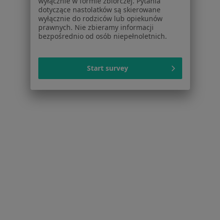
wyłącznie w formie zbiorczej. Pytania
Schorzenia w Sopocie
dotyczące nastolatków są skierowane
wyłącznie do rodziców lub opiekunów
Depresja w Sopocie
prawnych. Nie zbieramy informacji
bezpośrednio od osób niepełnoletnich.
Kryzys emocjonalny w Sopocie
Zaburzenia nastroju w Sopocie
Start survey
Zaburzenia lękowe w Sopocie
Zaburzenia emocjonalne w Sopocie
Więcej (15)
Więcej w kategorii: Schorzenia w Sopocie
Strona Główna
Choroby
Psychoza
Sopot
Zmień miasto
Zmień mias