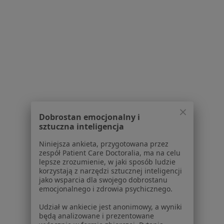
Pokaż profil
1
2
Powiązane wyszukiwania
W pobliżu Sopotu
Psychoza w Gdańsku
Dobrostan emocjonalny i
sztuczna inteligencja
Psychoza w Gdyni
Niniejsza ankieta, przygotowana przez
Psychoza w Tczewie
zespół Patient Care Doctoralia, ma na celu
lepsze zrozumienie, w jaki sposób ludzie
Psychoza w
korzystają z narzędzi sztucznej inteligencji
jako wsparcia dla swojego dobrostanu
Psychoza w Pruszczu Gdańskim
emocjonalnego i zdrowia psychicznego.
Więcej (3)
Udział w ankiecie jest anonimowy, a wyniki
Więcej w kategorii: W pobliżu Sopotu
będą analizowane i prezentowane