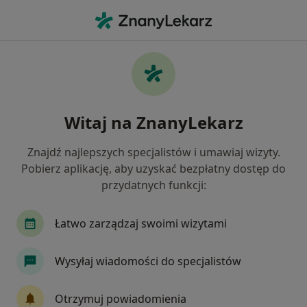
Me
Psychoza • Sopot, pomorskie
Filtry
• 1
Ubezpieczenie
Map
Psychoza specjaliści w Sopocie
Witaj na ZnanyLekarz
Jak działają wyniki wyszukiwania
Znajdź najlepszych specjalistów i umawiaj wizyty.
Pobierz aplikację, aby uzyskać bezpłatny dostęp do
Jakiego specjalisty szukasz?
przydatnych funkcji:
Psychiatra
Psycholog
Psychoterapeuta
Łatwo zarządzaj swoimi wizytami
Wysyłaj wiadomości do specjalistów
Otrzymuj powiadomienia