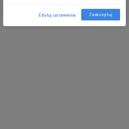
Konsultacja psychologiczna
190 zł
Specjalista nie oferuje umawiania online pod tym adresem.
Zaakceptuj
Edytuj ustawienia
Poproś o wizytę
lek. Dawid Tobiasz
·
Więcej
W trakcie specjalizacji (Psychiatra)
68 opinii
Armii Krajowej 72/3, Sopot
•
Mapa
Calmed Gabinety Psychiatryczne i Psychologiczne
Konsultacja psychiatryczna
od 280 zł