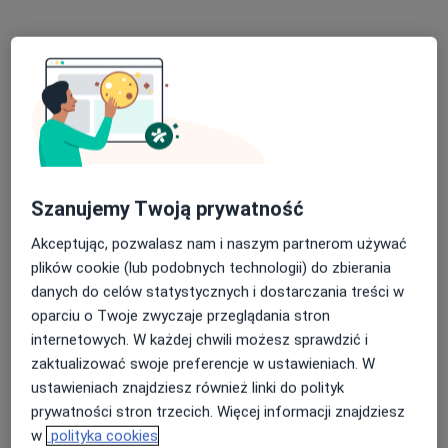
Poproś o wizytę
Szanujemy Twoją prywatność
mgr Justyna Rać
Akceptując, pozwalasz nam i naszym partnerom używać
plików cookie (lub podobnych technologii) do zbierania
·
Więcej
Psycholog, Psychoterapeuta certyfikowany
danych do celów statystycznych i dostarczania treści w
176 opinii
oparciu o Twoje zwyczaje przeglądania stron
Adres
Online
internetowych. W każdej chwili możesz sprawdzić i
zaktualizować swoje preferencje w ustawieniach. W
ustawieniach znajdziesz również linki do polityk
Tatrzańska 19, Sopot
•
Mapa
prywatności stron trzecich. Więcej informacji znajdziesz
HEALIO Instytut Psychoterapii Justyna Rać
w
polityka cookies