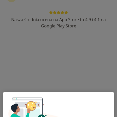
Nasza średnia ocena na App Store to 4.9 i 4.1 na
lek. Jarosław Szpunar
Google Play Store
·
Więcej
Chirurg
68 opinii
Adres 1
Adres 2
Białobrzegi 5 C, Łańcut
•
Mapa
Przychodnia Zdrowie
Konsultacja chirurgiczna
250 zł
Specjalista nie oferuje umawiania online pod tym adresem.
Poproś o wizytę