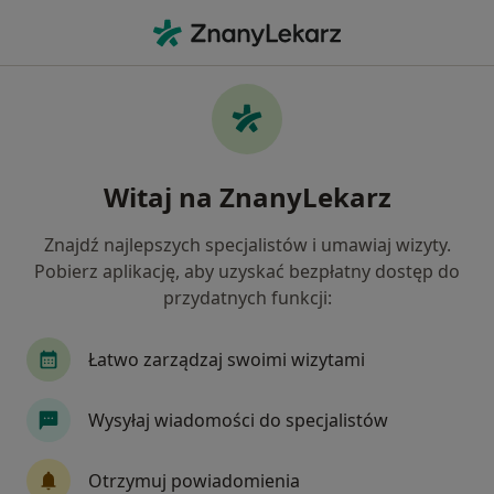
Me
Przepuklina • Przeworsk, podkarpackie
Filtry
• 1
Ubezpieczenie
Map
Przepuklina specjaliści w Przeworsku
Witaj na ZnanyLekarz
Jak działają wyniki wyszukiwania
Znajdź najlepszych specjalistów i umawiaj wizyty.
Pobierz aplikację, aby uzyskać bezpłatny dostęp do
Jakiego specjalisty szukasz?
przydatnych funkcji:
Chirurg
Ginekolog
Kardiolog
Laryng
Łatwo zarządzaj swoimi wizytami
Wysyłaj wiadomości do specjalistów
Otrzymuj powiadomienia