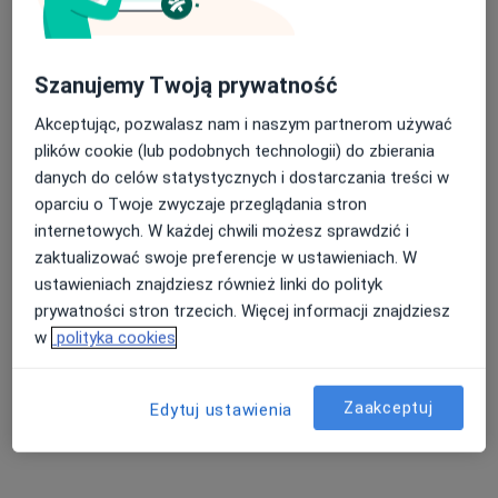
Szanujemy Twoją prywatność
Akceptując, pozwalasz nam i naszym partnerom używać
Przychodnia Zdrowie
plików cookie (lub podobnych technologii) do zbierania
·
Więcej
danych do celów statystycznych i dostarczania treści w
Stomatologia, Chirurgia szczękowa, Chirurgia
oparciu o Twoje zwyczaje przeglądania stron
17 opinii
internetowych. W każdej chwili możesz sprawdzić i
Białobrzegi 5C, Białobrzegi
•
Mapa
zaktualizować swoje preferencje w ustawieniach. W
Konsultacja fizjoterapeutyczna
100 zł
ustawieniach znajdziesz również linki do polityk
prywatności stron trzecich. Więcej informacji znajdziesz
Pokaż więcej usług
w
polityka cookies
lek. Monika Ceberak
mgr Klaudia Latała
lek. Małgorzata
Zaakceptuj
Edytuj ustawienia
psychiatra
fizjoterapeuta
Sieczkowska-Półtorak
kardiolog
Brak dostępnych specjalistów z wolnymi terminami w tym centrum medycznym.