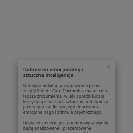
dane pozyskaliśmy samodzielnie
Polityka cookies
Jak działają wyniki wyszukiwania
Dostępność
O nas
Praca
Rekrutujemy!
Partnerzy
Centrum prasowe
Kontakt
Dobrostan emocjonalny i
Dla pacjentów
sztuczna inteligencja
Lekarze
Niniejsza ankieta, przygotowana przez
zespół Patient Care Doctoralia, ma na celu
Placówki medyczne
lepsze zrozumienie, w jaki sposób ludzie
Pytania i odpowiedzi
korzystają z narzędzi sztucznej inteligencji
Usługi i zabiegi
jako wsparcia dla swojego dobrostanu
emocjonalnego i zdrowia psychicznego.
Choroby
Pomoc
Udział w ankiecie jest anonimowy, a wyniki
Aplikacje mobilne
będą analizowane i prezentowane