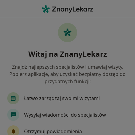
Me
Przepuklina • Głogów Małopolski, podkarpackie
Filtry
• 1
Mapa
Przepuklina specjaliści w Głogowie
Witaj na ZnanyLekarz
Małopolskim
Jak działają wyniki wyszukiwania
Znajdź najlepszych specjalistów i umawiaj wizyty.
Pobierz aplikację, aby uzyskać bezpłatny dostęp do
przydatnych funkcji:
Jakiego specjalisty szukasz?
Chirurg
Fizjoterapeuta
Internista
Ka
Łatwo zarządzaj swoimi wizytami
Wysyłaj wiadomości do specjalistów
Otrzymuj powiadomienia