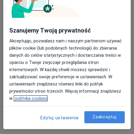
Bezpieczne płatności
Szanujemy Twoją prywatność
Centrum Medyczne Niwa
Akceptując, pozwalasz nam i naszym partnerom używać
·
Więcej
Chirurgia, Chirurgia naczyniowa, Diabetologia
plików cookie (lub podobnych technologii) do zbierania
99 opinii
danych do celów statystycznych i dostarczania treści w
ul. T. Kościuszki 1, Głogów Małopolski
•
Mapa
oparciu o Twoje zwyczaje przeglądania stron
internetowych. W każdej chwili możesz sprawdzić i
Konsultacja endokrynologiczna
200 zł
zaktualizować swoje preferencje w ustawieniach. W
Pokaż więcej usług
ustawieniach znajdziesz również linki do polityk
prywatności stron trzecich. Więcej informacji znajdziesz
w
polityka cookies
dr n. med. Marcin
lek. Sebastian
Kostkiewicz
Norwicz
kardiolog
nefrolog
Zaakceptuj
Edytuj ustawienia
Brak dostępnych specjalistów z wolnymi terminami w tym centrum medycznym.