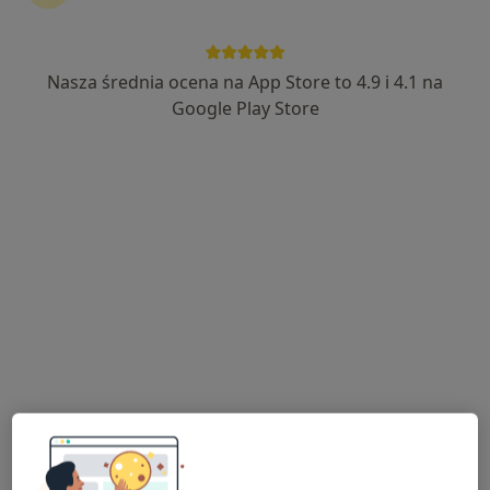
Nasza średnia ocena na App Store to 4.9 i 4.1 na
mgr Kamil Bałut
Google Play Store
·
Więcej
Fizjoterapeuta, Osteopata
41 opinii
Trzebownisko 1029, Rzeszów
•
Mapa
Medical-Space
Konsultacja fizjoterapeutyczna
220 zł
Specjalista nie oferuje umawiania online pod tym adresem.
Poproś o wizytę