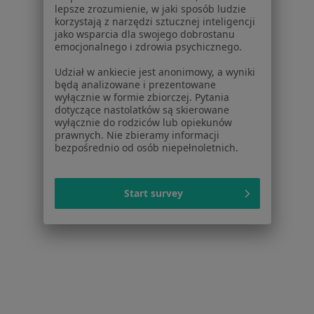
Lekarze
lepsze zrozumienie, w jaki sposób ludzie
Placówki medyczne
korzystają z narzędzi sztucznej inteligencji
Pytania i odpowiedzi
jako wsparcia dla swojego dobrostanu
emocjonalnego i zdrowia psychicznego.
Usługi i zabiegi
Choroby
Udział w ankiecie jest anonimowy, a wyniki
Pomoc
będą analizowane i prezentowane
wyłącznie w formie zbiorczej. Pytania
Aplikacje mobilne
dotyczące nastolatków są skierowane
Blog dla pacjentów
wyłącznie do rodziców lub opiekunów
prawnych. Nie zbieramy informacji
Dla profesjonalistów
bezpośrednio od osób niepełnoletnich.
Cennik
Dla lekarzy
Start survey
Dla placówek medycznych
Noa Notes
nowość
Baza wiedzy
Centrum Pomocy dla Specjalisty
Kontakt
ZnanyLekarz - Strona główna