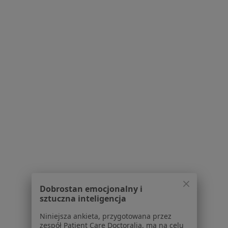
Serwis
Regulamin
Polityka prywatności pacjentów
Polityka prywatności profesjonalistów
Polityka prywatności dla profesjonalistów, których
dane pozyskaliśmy samodzielnie
Polityka cookies
Jak działają wyniki wyszukiwania
Dostępność
O nas
Praca
Rekrutujemy!
Partnerzy
Centrum prasowe
Dobrostan emocjonalny i
Kontakt
sztuczna inteligencja
Dla pacjentów
Niniejsza ankieta, przygotowana przez
zespół Patient Care Doctoralia, ma na celu