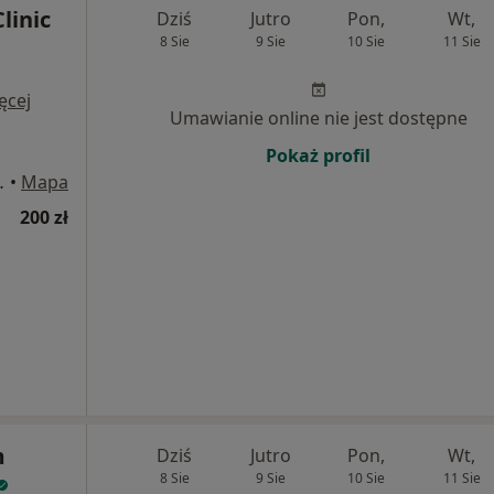
linic
Dziś
Jutro
Pon,
Wt,
8 Sie
9 Sie
10 Sie
11 Sie
ęcej
Umawianie online nie jest dostępne
Pokaż profil
ego 41, Oława
•
Mapa
200 zł
m
Dziś
Jutro
Pon,
Wt,
8 Sie
9 Sie
10 Sie
11 Sie