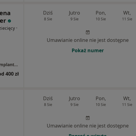
lena
Dziś
Jutro
Pon,
Wt,
er
8 Sie
9 Sie
10 Sie
11 Sie
·
iecięcy
Umawianie online nie jest dostępne
Pokaż numer
Centrum Stomatologiczne Twój Uśmiech - Implantologia, Implantoprotetyka, Protetyka, Ortodoncja, Okluzja, Stomatologia Dzierżoniów
od 400 zł
Dziś
Jutro
Pon,
Wt,
8 Sie
9 Sie
10 Sie
11 Sie
Umawianie online nie jest dostępne