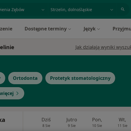
acja, badanie lub nazwisko
miasto lub dzielnica
zenie
Dostępne terminy
Język
Przyjmu
elinie
Jak działają wyniki wysz
y
Ortodonta
Protetyk stomatologiczny
więcej
ka
Dziś
Jutro
Pon,
Wt,
8 Sie
9 Sie
10 Sie
11 Sie