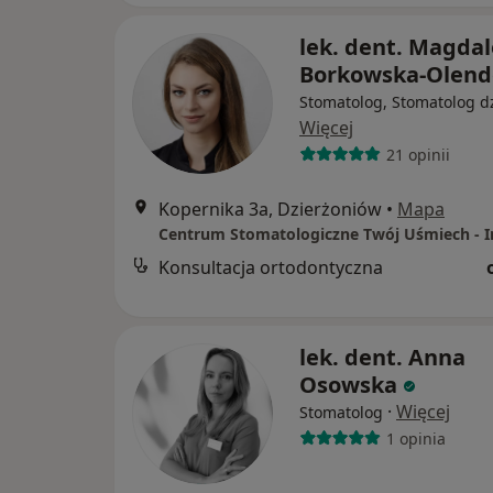
lek. dent. Magda
Borkowska-Olend
Stomatolog, Stomatolog dz
Więcej
21 opinii
Kopernika 3a, Dzierżoniów
•
Mapa
Konsultacja ortodontyczna
lek. dent. Anna
Osowska
·
Więcej
Stomatolog
1 opinia