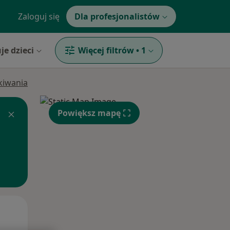
Zaloguj się
Dla profesjonalistów
je dzieci
Więcej filtrów
•
1
ukiwania
Powiększ mapę
Śr,
Czw,
Pt,
12 Sie
13 Sie
14 Sie