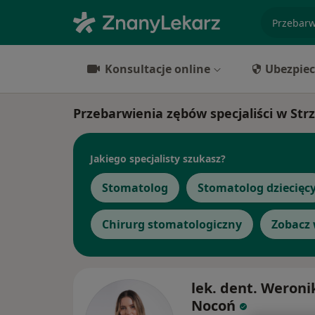
specjaliz
Konsultacje online
Ubezpiec
Przebarwienia zębów specjaliści w Strz
Jakiego specjalisty szukasz?
Stomatolog
Stomatolog dziecięc
Chirurg stomatologiczny
Zobacz 
lek. dent. Weroni
Nocoń