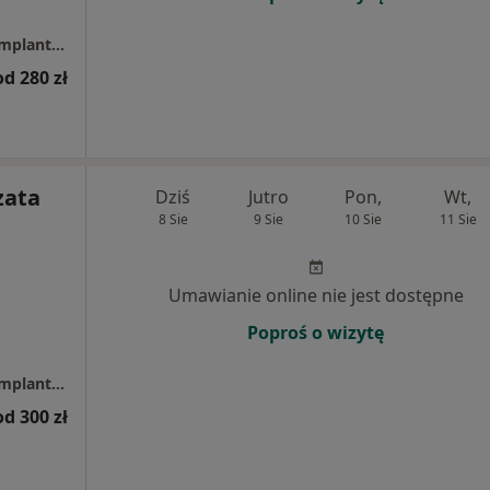
Centrum Stomatologiczne Twój Uśmiech - Implantologia, Implantoprotetyka, Protetyka, Ortodoncja, Okluzja, Stomatologia Dzierżoniów
od 280 zł
zata
Dziś
Jutro
Pon,
Wt,
8 Sie
9 Sie
10 Sie
11 Sie
Umawianie online nie jest dostępne
Poproś o wizytę
Centrum Stomatologiczne Twój Uśmiech - Implantologia, Implantoprotetyka, Protetyka, Ortodoncja, Okluzja, Stomatologia Dzierżoniów
od 300 zł