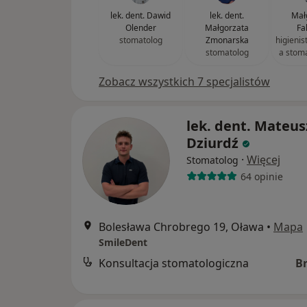
lek. dent. Dawid
lek. dent.
Mał
Olender
Małgorzata
Fa
stomatolog
Zmonarska
higienis
stomatolog
a stom
Zobacz wszystkich 7 specjalistów
lek. dent. Mateus
Dziurdź
·
Więcej
Stomatolog
64 opinie
Bolesława Chrobrego 19, Oława
•
Mapa
SmileDent
Konsultacja stomatologiczna
B