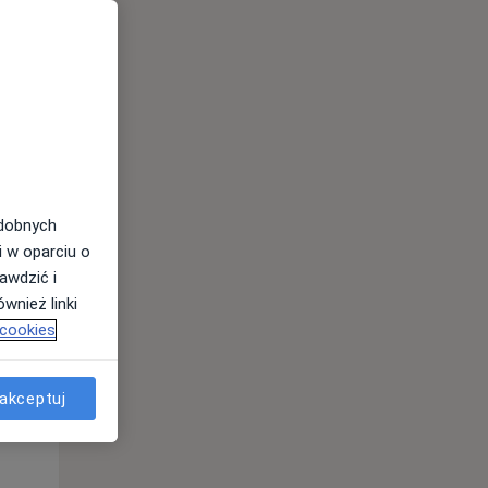
odobnych
i w oparciu o
awdzić i
wnież linki
 cookies
Śr,
Czw,
Pt,
12 Sie
13 Sie
14 Sie
akceptuj