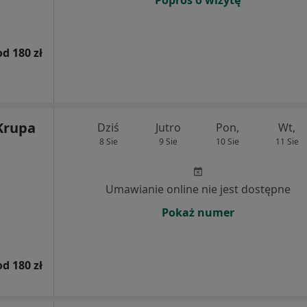
Poproś o wizytę
od 180 zł
 Krupa
Dziś
Jutro
Pon,
Wt,
8 Sie
9 Sie
10 Sie
11 Sie
Umawianie online nie jest dostępne
Pokaż numer
od 180 zł