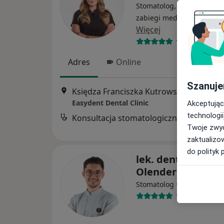
Stomatolog, Lekarz wykon
zabiegi medycyny estetyc
Więcej
11 opinii
Adres
Online
Szanuje
Księdza Franciszka Kutrowski
Easydent Dental Clinic
Akceptując
technologii
Konsultacja stomatologiczna dzieci
Twoje zwyc
zaktualizo
do polityk 
lek. dent. Dawid
Olender
·
Więcej
Stomatolog
19 opinii