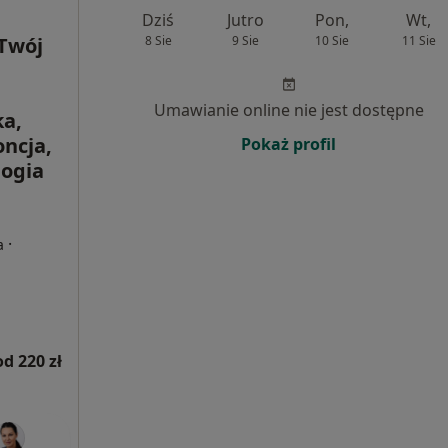
Dziś
Jutro
Pon,
Wt,
Twój
8 Sie
9 Sie
10 Sie
11 Sie
Umawianie online nie jest dostępne
a,
oncja,
Pokaż profil
logia
·
a
od 220 zł