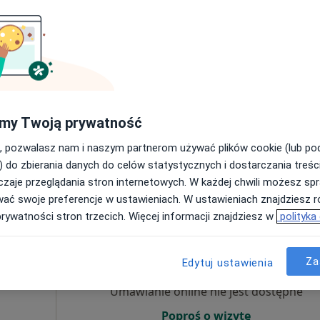
ujący
·
znej
Umawianie online nie jest dostępne
Poproś o wizytę
my Twoją prywatność
ego 41, Oława
•
Mapa
, pozwalasz nam i naszym partnerom używać plików cookie (lub p
) do zbierania danych do celów statystycznych i dostarczania treśc
200 zł
zaje przeglądania stron internetowych. W każdej chwili możesz spr
wać swoje preferencje w ustawieniach. W ustawieniach znajdziesz ró
prywatności stron trzecich. Więcej informacji znajdziesz w
polityka
Dziś
Jutro
Pon,
Wt,
8 Sie
9 Sie
10 Sie
11 Sie
Za
Edytuj ustawienia
Umawianie online nie jest dostępne
Poproś o wizytę