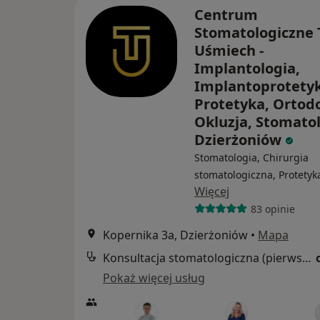
Centrum
Stomatologiczne 
Uśmiech -
Implantologia,
Implantoprotetyk
Protetyka, Ortod
Okluzja, Stomato
Dzierżoniów
Stomatologia, Chirurgia
stomatologiczna, Protetyk
Więcej
83 opinie
Kopernika 3a, Dzierżoniów
•
Mapa
Konsultacja stomatologiczna (pierwsza wizyta)
Pokaż więcej usług