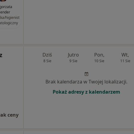
gorzata
lender
tka/higienist
atologiczny
z
Dziś
Jutro
Pon,
Wt,
8 Sie
9 Sie
10 Sie
11 Sie
Brak kalendarza w Twojej lokalizacji.
Pokaż adresy z kalendarzem
rak ceny