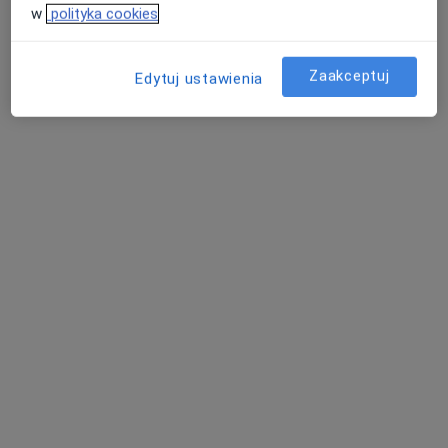
w
polityka cookies
dr n. med. Witold
dr hab. n. med.
lek. Przemysław
Libionka
Tomasz Szmuda
Jacek Konczalski
Zaakceptuj
Edytuj ustawienia
neurochirurg
neurochirurg
chirurg naczyniowy
Zobacz wszystkich 12 specjalistów
Brak dostępnych specjalistów z wolnymi terminami w tym centrum medycznym.
Pokaż profil
dr n. med. Anna Libionka