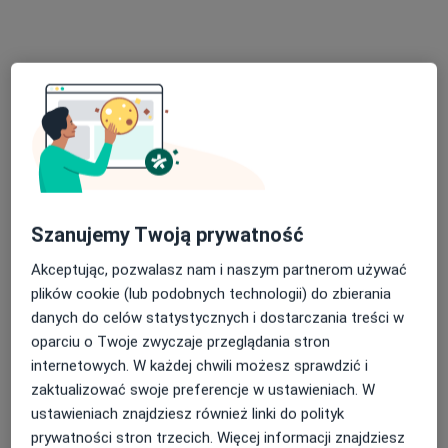
Bezpieczne płatności
Szanujemy Twoją prywatność
Klinika Trójmiasto
Akceptując, pozwalasz nam i naszym partnerom używać
·
Neurochirurgia, Neurologia, Neurochirurgia dziecięca
plików cookie (lub podobnych technologii) do zbierania
Więcej
danych do celów statystycznych i dostarczania treści w
808 opinii
oparciu o Twoje zwyczaje przeglądania stron
Kazimierza Górskiego 1, wejście od ul. Czyżewskiego: Hala Gimnastyczna Leszka Blanika, 1 piętro, Gdańsk
•
Mapa
internetowych. W każdej chwili możesz sprawdzić i
zaktualizować swoje preferencje w ustawieniach. W
Konsultacja fizjoterapeutyczna
200 zł
ustawieniach znajdziesz również linki do polityk
Pokaż więcej usług
prywatności stron trzecich. Więcej informacji znajdziesz