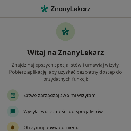
Me
Powikłania Cukrzycy • Sopot, pomorskie
Filtry
• 1
Ubezpieczenie
Map
Powikłania cukrzycy specjaliści w Sopocie
Witaj na ZnanyLekarz
Jak działają wyniki wyszukiwania
Znajdź najlepszych specjalistów i umawiaj wizyty.
Pobierz aplikację, aby uzyskać bezpłatny dostęp do
Jakiego specjalisty szukasz?
przydatnych funkcji:
Okulista
Internista
Diabetolog
Psych
Łatwo zarządzaj swoimi wizytami
Wysyłaj wiadomości do specjalistów
Otrzymuj powiadomienia