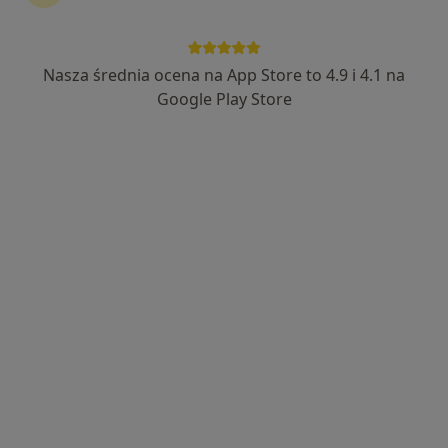
Nasza średnia ocena na App Store to 4.9 i 4.1 na
lek. Katarzyna Miękus-Morawiec
Google Play Store
·
Więcej
Okulista
693 opinie
Adres 1
Adres 2
Bolesława Chrobrego 6/8, Sopot
•
Mapa
Katarzyna Miękus - Morawiec - 4 piętro
Konsultacja okulistyczna
250 zł
Specjalista nie oferuje umawiania online pod tym adresem.
Poproś o wizytę