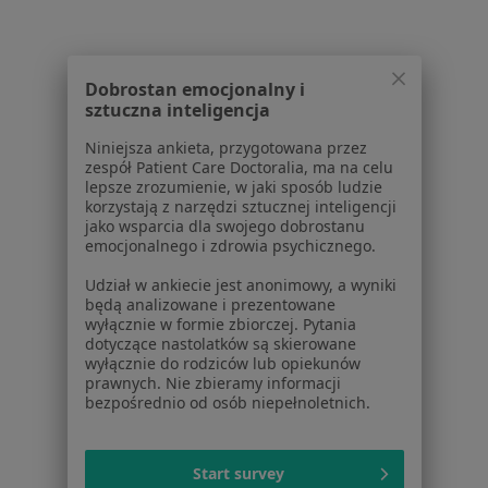
Otyłość w Sopocie
Sarkoidoza w Sopocie
Dobrostan emocjonalny i
Więcej (15)
sztuczna inteligencja
Więcej w kategorii: Schorzenia w Sopocie
Niniejsza ankieta, przygotowana przez
zespół Patient Care Doctoralia, ma na celu
lepsze zrozumienie, w jaki sposób ludzie
Strona Główna
Choroby
Powikłania Cukrzycy
Zmień miast
korzystają z narzędzi sztucznej inteligencji
Sopot
Zmień miasto
jako wsparcia dla swojego dobrostanu
emocjonalnego i zdrowia psychicznego.
Udział w ankiecie jest anonimowy, a wyniki
będą analizowane i prezentowane
wyłącznie w formie zbiorczej. Pytania
dotyczące nastolatków są skierowane
wyłącznie do rodziców lub opiekunów
Serwis
prawnych. Nie zbieramy informacji
bezpośrednio od osób niepełnoletnich.
Regulamin
Polityka prywatności pacjentów
Polityka prywatności profesjonalistów
Start survey