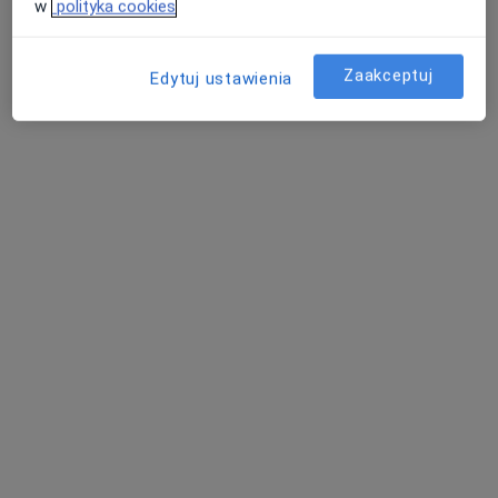
w
polityka cookies
Zaakceptuj
Edytuj ustawienia
Bezpieczne płatności
lek. Piotr Bernard
·
Ginekolog, W trakcie specjalizacji (Ginekolog onkologiczny)
Więcej
113 opinii
Laskowicka 2-4, Grudziądz
•
Mapa
Radtke Clinic Centrum Medyczne
Konsultacja ginekologiczna
220 zł
Specjalista nie oferuje umawiania online pod tym adresem.
Poproś o wizytę