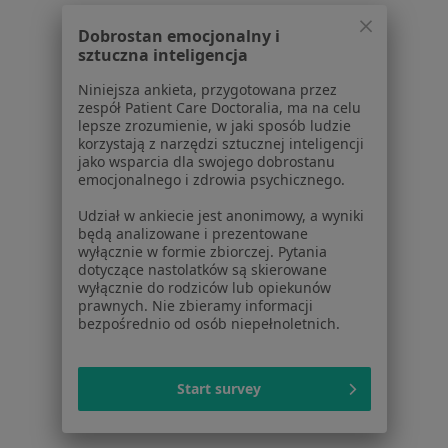
Celiakia w Grudziądzu
Dobrostan emocjonalny i
Więcej (14)
sztuczna inteligencja
Więcej w kategorii: Schorzenia w Grudziądzu
Niniejsza ankieta, przygotowana przez
zespół Patient Care Doctoralia, ma na celu
lepsze zrozumienie, w jaki sposób ludzie
Polipy Specjaliści W Grudziądzu
korzystają z narzędzi sztucznej inteligencji
jako wsparcia dla swojego dobrostanu
emocjonalnego i zdrowia psychicznego.
Udział w ankiecie jest anonimowy, a wyniki
będą analizowane i prezentowane
wyłącznie w formie zbiorczej. Pytania
dotyczące nastolatków są skierowane
Serwis
wyłącznie do rodziców lub opiekunów
prawnych. Nie zbieramy informacji
Regulamin
bezpośrednio od osób niepełnoletnich.
Polityka prywatności pacjentów
Polityka prywatności profesjonalistów
Start survey
Polityka prywatności dla profesjonalistów, których
dane pozyskaliśmy samodzielnie
Polityka cookies