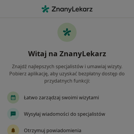
Me
Polipy • Grudziądz, kujawsko-pomorskie
Filtry
• 1
Ubezpieczenie
Map
Polipy specjaliści w Grudziądzu
Witaj na ZnanyLekarz
Jak działają wyniki wyszukiwania
Znajdź najlepszych specjalistów i umawiaj wizyty.
Pobierz aplikację, aby uzyskać bezpłatny dostęp do
Jakiego specjalisty szukasz?
przydatnych funkcji:
Ginekolog
Internista
Gastrolog
Lary
Łatwo zarządzaj swoimi wizytami
Wysyłaj wiadomości do specjalistów
Otrzymuj powiadomienia