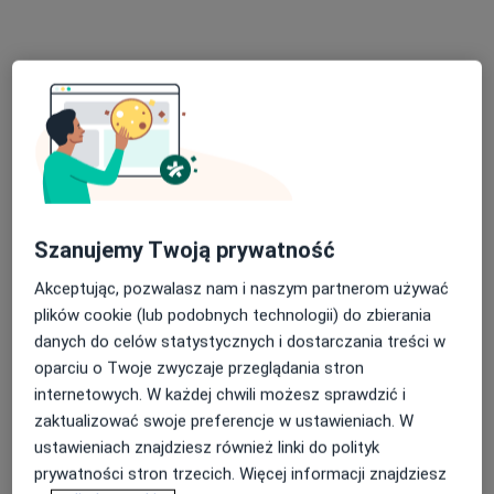
Bezpieczne płatności
lek. Agnieszka Dylik-Małecka
·
Więcej
W trakcie specjalizacji (Ginekolog)
Szanujemy Twoją prywatność
22 opinie
Laskowicka 2-4, Grudziądz
•
Mapa
Akceptując, pozwalasz nam i naszym partnerom używać
Radtke Clinic Centrum Medyczne
plików cookie (lub podobnych technologii) do zbierania
danych do celów statystycznych i dostarczania treści w
Konsultacja ginekologiczna
200 zł
oparciu o Twoje zwyczaje przeglądania stron
Specjalista nie oferuje umawiania online pod tym adresem.
internetowych. W każdej chwili możesz sprawdzić i
zaktualizować swoje preferencje w ustawieniach. W
Poproś o wizytę
ustawieniach znajdziesz również linki do polityk
prywatności stron trzecich. Więcej informacji znajdziesz