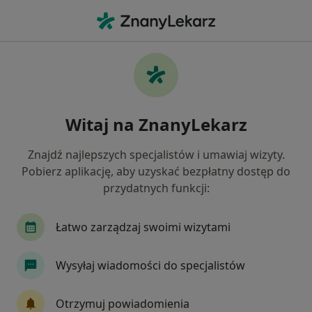
Me
Polipy Nosa • Malbork, pomorskie
Filtry
• 1
Ubezpieczenie
Map
Polipy nosa specjaliści w Malborku
Witaj na ZnanyLekarz
Jak działają wyniki wyszukiwania
Znajdź najlepszych specjalistów i umawiaj wizyty.
Pobierz aplikację, aby uzyskać bezpłatny dostęp do
Jakiego specjalisty szukasz?
przydatnych funkcji:
Laryngolog
Chirurg
Dermatolog
Inte
Łatwo zarządzaj swoimi wizytami
Wysyłaj wiadomości do specjalistów
Otrzymuj powiadomienia