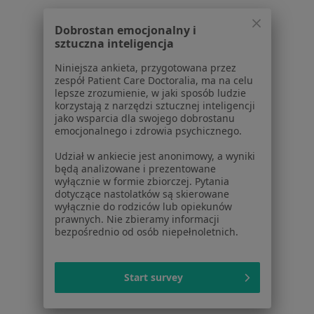
Dla pacjentów
Dobrostan emocjonalny i
sztuczna inteligencja
Lekarze
Placówki medyczne
Niniejsza ankieta, przygotowana przez
Pytania i odpowiedzi
zespół Patient Care Doctoralia, ma na celu
lepsze zrozumienie, w jaki sposób ludzie
Usługi i zabiegi
korzystają z narzędzi sztucznej inteligencji
Choroby
jako wsparcia dla swojego dobrostanu
Pomoc
emocjonalnego i zdrowia psychicznego.
Aplikacje mobilne
Udział w ankiecie jest anonimowy, a wyniki
Blog dla pacjentów
będą analizowane i prezentowane
wyłącznie w formie zbiorczej. Pytania
Dla profesjonalistów
dotyczące nastolatków są skierowane
wyłącznie do rodziców lub opiekunów
Cennik
prawnych. Nie zbieramy informacji
Dla lekarzy
bezpośrednio od osób niepełnoletnich.
Dla placówek medycznych
Noa Notes
nowość
Start survey
Baza wiedzy
Centrum Pomocy dla Specjalisty