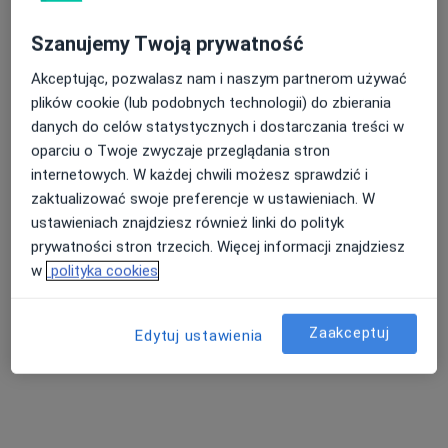
Szanujemy Twoją prywatność
Akceptując, pozwalasz nam i naszym partnerom używać
Centrum Medyczne POLMED Oddział
plików cookie (lub podobnych technologii) do zbierania
Tczew
danych do celów statystycznych i dostarczania treści w
·
Więcej
oparciu o Twoje zwyczaje przeglądania stron
Chirurgia, Dermatologia, Diagnostyka
internetowych. W każdej chwili możesz sprawdzić i
848 opinii
zaktualizować swoje preferencje w ustawieniach. W
Pomorska 1, Galeria Kociewska - poziom 2, Tczew
•
Mapa
ustawieniach znajdziesz również linki do polityk
Konsultacja internistyczna
160 zł
prywatności stron trzecich. Więcej informacji znajdziesz
Pokaż więcej usług
w
polityka cookies
Zaakceptuj
Edytuj ustawienia
lek. Aneta Bielec
dr n. med. Jakub
dr n. med. Agnieszka
neurolog
Kłącz
Bielewicz-Zielińska
urolog
reumatolog
Zobacz wszystkich 24 specjalistów