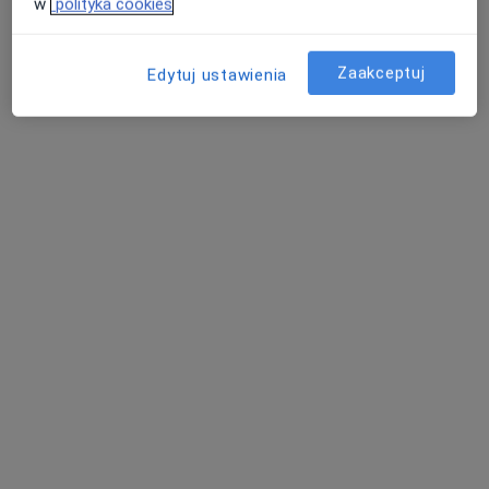
w
polityka cookies
Zaakceptuj
Edytuj ustawienia
Bezpieczne płatności
OpenMed Centrum Medyczne
·
Więcej
Urologia, Ortopedia, Endokrynologia
4753 opinie
Medyczna 8 lok. 138 (ROKA), Parter, wejście od ul. Honorowych Dawców Krwi, Płock
•
Mapa
Konsultacja psychologiczna
180 zł
Pokaż więcej usług
lek. Edyta Lech-
lek. Piotr
lek. Katarzyna Sylwia