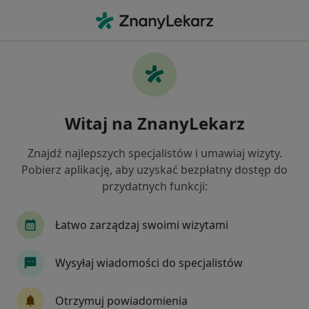
Me
Pochp Przewlekła Obturacyjna Choroba Płuc • Płock, mazowieckie
Filtry
• 1
Mapa
POChP – przewlekła obturacyjna choroba
Witaj na ZnanyLekarz
płuc specjaliści w Płocku
Jak działają wyniki wyszukiwania
Znajdź najlepszych specjalistów i umawiaj wizyty.
Pobierz aplikację, aby uzyskać bezpłatny dostęp do
przydatnych funkcji:
Jakiego specjalisty szukasz?
Pulmonolog
Internista
Alergolog
Re
Łatwo zarządzaj swoimi wizytami
Wysyłaj wiadomości do specjalistów
Otrzymuj powiadomienia