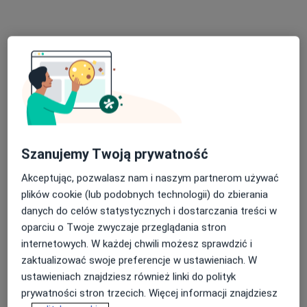
lek. Katarzyna Marczyk
·
Więcej
Alergolog, Alergolog dziecięcy
Szanujemy Twoją prywatność
13 opinii
Akceptując, pozwalasz nam i naszym partnerom używać
Medyczna 8 lok. 138 (ROKA), Parter, wejście od ul. Honorowych Dawców Krwi, Płock
•
Mapa
plików cookie (lub podobnych technologii) do zbierania
OpenMed Centrum Medyczne
danych do celów statystycznych i dostarczania treści w
Konsultacja alergologiczna
280 zł
oparciu o Twoje zwyczaje przeglądania stron
Specjalista nie oferuje umawiania online pod tym adresem.
internetowych. W każdej chwili możesz sprawdzić i
zaktualizować swoje preferencje w ustawieniach. W
Poproś o wizytę
ustawieniach znajdziesz również linki do polityk
prywatności stron trzecich. Więcej informacji znajdziesz