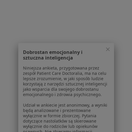
Regulamin
Polityka prywatności pacjentów
Polityka prywatności profesjonalistów
Polityka prywatności dla profesjonalistów, których
dane pozyskaliśmy samodzielnie
Polityka cookies
Jak działają wyniki wyszukiwania
Dobrostan emocjonalny i
Dostępność
sztuczna inteligencja
O nas
Praca
Niniejsza ankieta, przygotowana przez
Rekrutujemy!
zespół Patient Care Doctoralia, ma na celu
Partnerzy
lepsze zrozumienie, w jaki sposób ludzie
Centrum prasowe
korzystają z narzędzi sztucznej inteligencji
Kontakt
jako wsparcia dla swojego dobrostanu
emocjonalnego i zdrowia psychicznego.
Dla pacjentów
Udział w ankiecie jest anonimowy, a wyniki
będą analizowane i prezentowane
Lekarze
wyłącznie w formie zbiorczej. Pytania
Placówki medyczne
dotyczące nastolatków są skierowane
Pytania i odpowiedzi
wyłącznie do rodziców lub opiekunów
prawnych. Nie zbieramy informacji