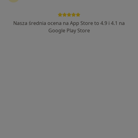
Nasza średnia ocena na App Store to 4.9 i 4.1 na
Google Play Store
Bezpieczne płatności
lek. Katarzyna Sylwia Modrzewska
·
Więcej
Internista, Pulmonolog
213 opinii
Adres
Online
Medyczna 8 lok. 138 (ROKA), Parter, wejście od ul. Honorowych Dawców Krwi, Płock
•
Mapa
OpenMed Centrum Medyczne
Konsultacja pulmonologiczna
380 zł
Specjalista nie oferuje umawiania online pod tym adresem.
Poproś o wizytę