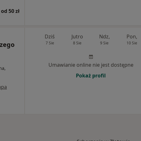
od 50 zł
Dziś
Jutro
Ndz,
Pon,
czego
7 Sie
8 Sie
9 Sie
10 Sie
Umawianie online nie jest dostępne
na,
Pokaż profil
apa