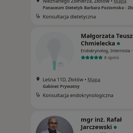
Nieznanego Żołnierza, Złotów
•
Mapa
Panaceum Dietetyk Barbara Poziomska - Zł
Konsultacja dietetyczna
Małgorzata Teusz
Chmielecka
Endokrynolog, Internista
8 opinii
Leśna 11D, Złotów
•
Mapa
Gabinet Prywatny
Konsultacja endokrynologiczna
mgr inż. Rafał
Jarczewski