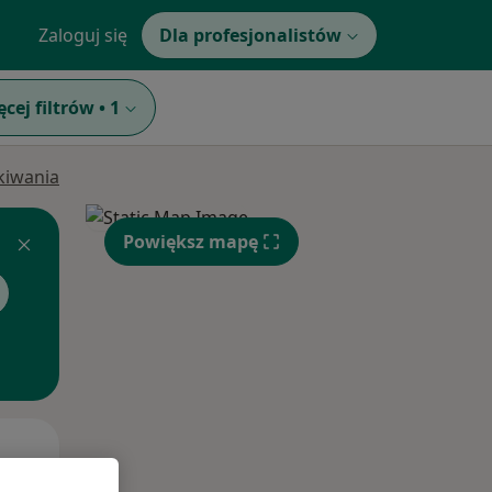
Zaloguj się
Dla profesjonalistów
ęcej filtrów
•
1
ukiwania
Powiększ mapę
Wt,
Śr,
Czw,
11 Sie
12 Sie
13 Sie