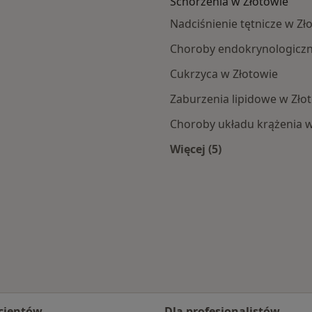
Schorzenia w Złotowie
Nadciśnienie tętnicze w Zł
Choroby endokrynologiczn
Cukrzyca w Złotowie
Zaburzenia lipidowe w Zło
Choroby układu krążenia w
Więcej (5)
wa
Więcej w kategorii: 
cjentów
Dla profesjonalistów