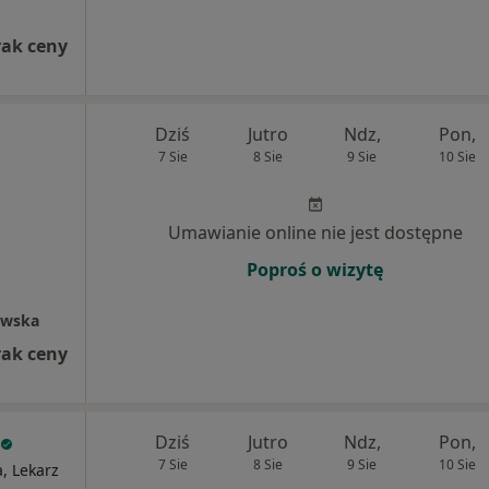
rak ceny
Dziś
Jutro
Ndz,
Pon,
7 Sie
8 Sie
9 Sie
10 Sie
Umawianie online nie jest dostępne
Poproś o wizytę
owska
rak ceny
Dziś
Jutro
Ndz,
Pon,
7 Sie
8 Sie
9 Sie
10 Sie
a, Lekarz