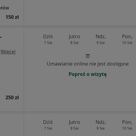
otów
150 zł
-
Dziś
Jutro
Ndz,
Pon,
7 Sie
8 Sie
9 Sie
10 Sie
·
Więcej
Umawianie online nie jest dostępne
Poproś o wizytę
250 zł
Dziś
Jutro
Ndz,
Pon,
7 Sie
8 Sie
9 Sie
10 Sie