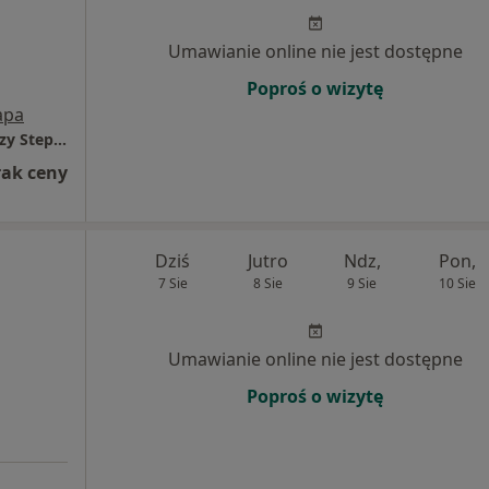
Umawianie online nie jest dostępne
Poproś o wizytę
apa
Przedsiębiorstwo Podmiotu Leczniczego Jerzy Stepień Panaceum P. L.
rak ceny
Dziś
Jutro
Ndz,
Pon,
7 Sie
8 Sie
9 Sie
10 Sie
Umawianie online nie jest dostępne
Poproś o wizytę