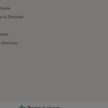
otowie
e w Złotowie
towie
 Złotowie
Schorzenia w Złotowie
ZnanyLekarz - Strona główna