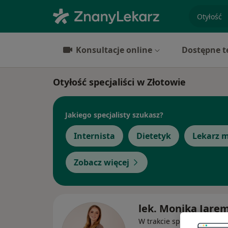
specjaliz
Konsultacje online
Dostępne t
Otyłość specjaliści w Złotowie
Jakiego specjalisty szukasz?
Internista
Dietetyk
Lekarz 
Zobacz więcej
lek. Monika Jare
W trakcie specjalizacji (Int