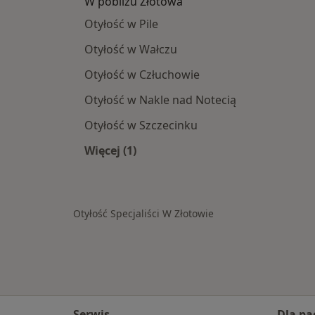
W pobliżu Złotowa
Otyłość w Pile
Otyłość w Wałczu
Otyłość w Człuchowie
Otyłość w Nakle nad Notecią
Otyłość w Szczecinku
Więcej (1)
Więcej w kategorii: W pobliżu Złoto
Otyłość Specjaliści W Złotowie
Serwis
Dla pa