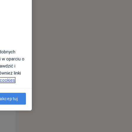
odobnych
i w oparciu o
awdzić i
wnież linki
 cookies
Wt,
Śr,
Czw,
11 Sie
12 Sie
13 Sie
akceptuj