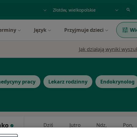
acja, badanie lub nazwisko
miasto lub dzielnica
erminy
Język
Przyjmuje dzieci
Wi
Jak działają wyniki wysz
medycyny pracy
Lekarz rodzinny
Endokrynolog
mko
Dziś
Jutro
Ndz,
Pon,
7 Sie
8 Sie
9 Sie
10 Sie
ernista),