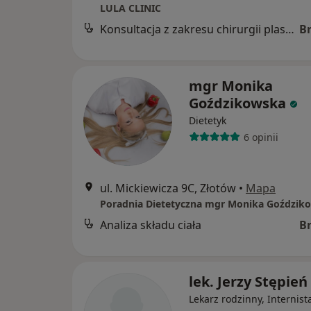
LULA CLINIC
Konsultacja z zakresu chirurgii plastycznej
B
mgr Monika
Goździkowska
Dietetyk
6 opinii
ul. Mickiewicza 9C, Złotów
•
Mapa
Poradnia Dietetyczna mgr Monika Goździk
Analiza składu ciała
B
lek. Jerzy Stępień
Lekarz rodzinny, Internist