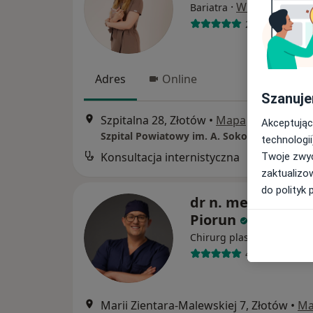
·
Więcej
Bariatra
22 opinie
Adres
Online
Szanuje
Szpitalna 28, Złotów
•
Mapa
Akceptując
Szpital Powiatowy im. A. Sokołowskiego
technologii
Konsultacja internistyczna
B
Twoje zwyc
zaktualizo
do polityk 
dr n. med. Krzysz
Piorun
·
Więc
Chirurg plastyczny
42 opinie
Marii Zientara-Malewskiej 7, Złotów
•
Ma