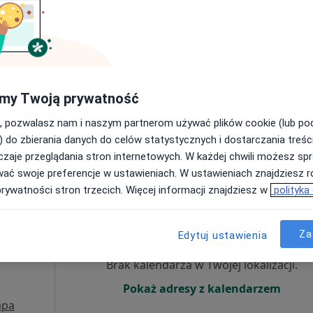
Brak kalendarza w Twojej lokalizacji.
Pokaż adresy z kalendarzem
my Twoją prywatność
, pozwalasz nam i naszym partnerom używać plików cookie (lub p
) do zbierania danych do celów statystycznych i dostarczania treśc
rak ceny
zaje przeglądania stron internetowych. W każdej chwili możesz spr
wać swoje preferencje w ustawieniach. W ustawieniach znajdziesz ró
prywatności stron trzecich. Więcej informacji znajdziesz w
polityka
tof
Dziś
Jutro
Ndz,
Pon,
7 Sie
8 Sie
9 Sie
10 Sie
Za
Edytuj ustawienia
ej
Brak kalendarza w Twojej lokalizacji.
Pokaż adresy z kalendarzem
pa