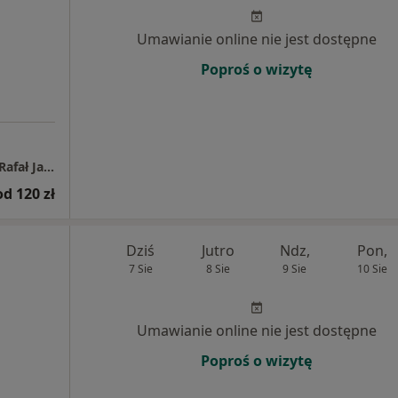
Umawianie online nie jest dostępne
Poproś o wizytę
Poradnia dietetyczna NaturaDiet™ mgr inż. Rafał Jarczewski
od 120 zł
Dziś
Jutro
Ndz,
Pon,
7 Sie
8 Sie
9 Sie
10 Sie
Umawianie online nie jest dostępne
Poproś o wizytę