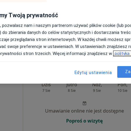
my Twoją prywatność
Brak kalendarza w Twojej lokalizacji.
Pokaż adresy z kalendarzem
, pozwalasz nam i naszym partnerom używać plików cookie (lub p
) do zbierania danych do celów statystycznych i dostarczania treśc
zaje przeglądania stron internetowych. W każdej chwili możesz spr
wać swoje preferencje w ustawieniach. W ustawieniach znajdziesz ró
prywatności stron trzecich. Więcej informacji znajdziesz w
polityka
rak ceny
Za
Edytuj ustawienia
Dziś
Jutro
Ndz,
Pon,
7 Sie
8 Sie
9 Sie
10 Sie
Umawianie online nie jest dostępne
Poproś o wizytę