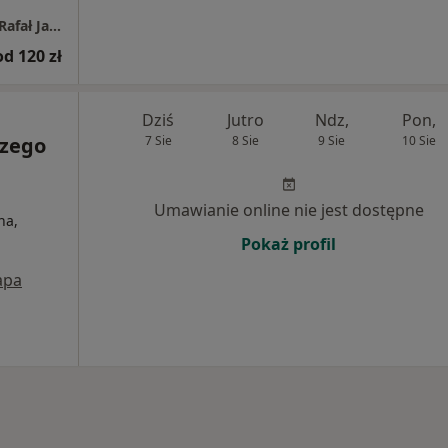
Poradnia dietetyczna NaturaDiet™ mgr inż. Rafał Jarczewski
od 120 zł
Dziś
Jutro
Ndz,
Pon,
czego
7 Sie
8 Sie
9 Sie
10 Sie
Umawianie online nie jest dostępne
na,
Pokaż profil
apa