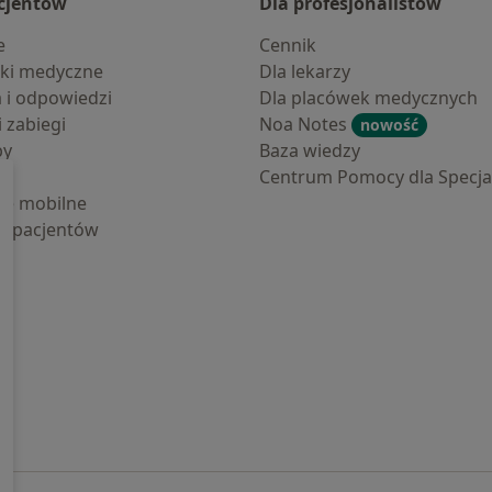
cjentów
Dla profesjonalistów
e
Cennik
ki medyczne
Dla lekarzy
a i odpowiedzi
Dla placówek medycznych
i zabiegi
Noa Notes
nowość
by
Baza wiedzy
Centrum Pomocy dla Specjal
cje mobilne
la pacjentów