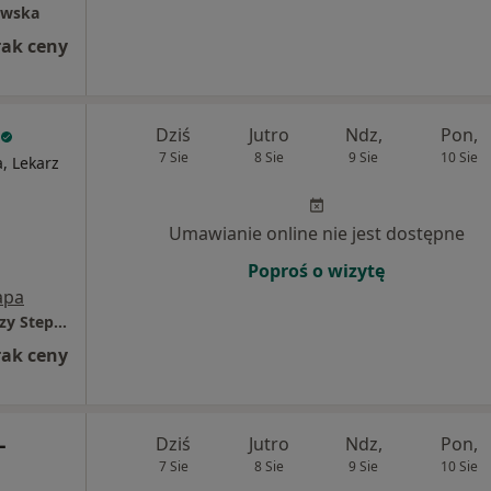
owska
rak ceny
Dziś
Jutro
Ndz,
Pon,
7 Sie
8 Sie
9 Sie
10 Sie
a, Lekarz
Umawianie online nie jest dostępne
Poproś o wizytę
apa
Przedsiębiorstwo Podmiotu Leczniczego Jerzy Stepień Panaceum P. L.
rak ceny
-
Dziś
Jutro
Ndz,
Pon,
7 Sie
8 Sie
9 Sie
10 Sie