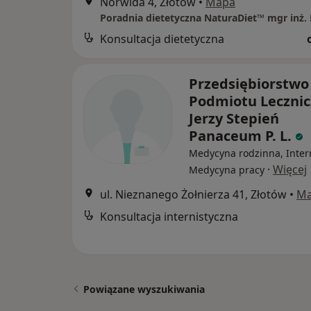
Norwida 4, Złotów
•
Mapa
Konsultacja dietetyczna
Przedsiębiorstwo
Podmiotu Leczni
Jerzy Stepień
Panaceum P. L.
Medycyna rodzinna, Inter
·
Więcej
Medycyna pracy
ul. Nieznanego Żołnierza 41, Złotów
•
M
Konsultacja internistyczna
Powiązane wyszukiwania