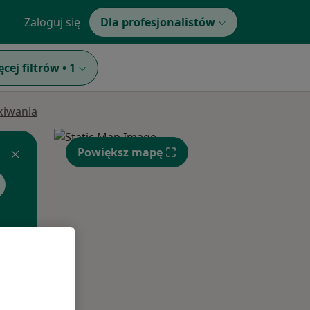
Zaloguj się
Dla profesjonalistów
ęcej filtrów
•
1
ukiwania
Powiększ mapę
Wt,
Śr,
Czw,
11 Sie
12 Sie
13 Sie