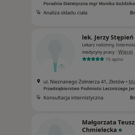
Poradnia Dietetyczna mgr Monika Goździk
Analiza składu ciała
B
lek. Jerzy Stępień
Lekarz rodzinny, Internist
·
Więcej
medycyny pracy
15 opinii
ul. Nieznanego Żołnierza 41, Złotów
•
M
Konsultacja internistyczna
B
Małgorzata Teusz
Chmielecka