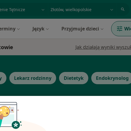
acja, badanie lub nazwisko
miasto lub dzielnica
erminy
Język
Przyjmuje dzieci
Wi
otowie
Jak działają wyniki wysz
y
Lekarz rodzinny
Dietetyk
Endokrynolog
mko
Dziś
Jutro
Ndz,
Pon,
7 Sie
8 Sie
9 Sie
10 Sie
ernista),