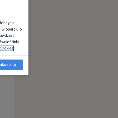
odobnych
i w oparciu o
awdzić i
wnież linki
 cookies
akceptuj
Wt,
Śr,
Czw,
11 Sie
12 Sie
13 Sie