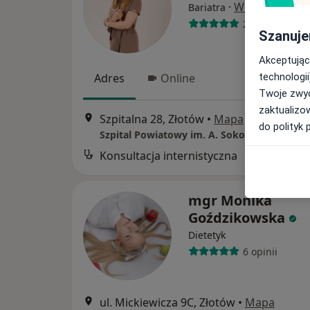
·
Więcej
Bariatra
22 opinie
Szanuje
Akceptując
technologii
Adres
Online
Twoje zwyc
zaktualizo
Szpitalna 28, Złotów
•
Mapa
do polityk 
Szpital Powiatowy im. A. Sokołowskiego
Konsultacja internistyczna
B
mgr Monika
Goździkowska
Dietetyk
6 opinii
ul. Mickiewicza 9C, Złotów
•
Mapa