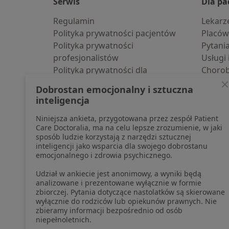
Serwis
Dla pa
Regulamin
Lekarz
Polityka prywatności pacjentów
Placów
Polityka prywatności
Pytani
profesjonalistów
Usługi 
Polityka prywatności dla
Choro
profesjonalistów, których dane
Pomoc
Dobrostan emocjonalny i sztuczna
pozyskaliśmy samodzielnie
Aplika
inteligencja
Polityka cookies
Blog d
Niniejsza ankieta, przygotowana przez zespół Patient
Jak działają wyniki wyszukiwania
Care Doctoralia, ma na celu lepsze zrozumienie, w jaki
Dostępność
sposób ludzie korzystają z narzędzi sztucznej
O nas
inteligencji jako wsparcia dla swojego dobrostanu
emocjonalnego i zdrowia psychicznego.
Praca
Rekrutujemy!
Partnerzy
Udział w ankiecie jest anonimowy, a wyniki będą
Centrum prasowe
analizowane i prezentowane wyłącznie w formie
zbiorczej. Pytania dotyczące nastolatków są skierowane
Kontakt
wyłącznie do rodziców lub opiekunów prawnych. Nie
zbieramy informacji bezpośrednio od osób
niepełnoletnich.