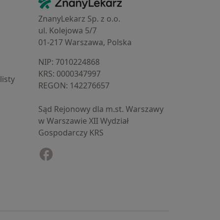
Kontakt
ZnanyLekarz Sp. z o.o.
ul. Kolejowa 5/7
01-217 Warszawa, Polska
NIP: ⁠7010224868
KRS: ⁠0000347997
isty
REGON: ⁠142276657
Sąd Rejonowy dla m.st. Warszawy
w Warszawie XII Wydział
Gospodarczy KRS
Facebook
otwiera się w nowej karcie