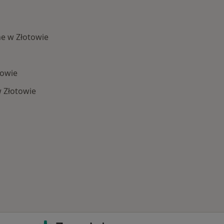
e w Złotowie
towie
 Złotowie
Schorzenia w Złotowie
ZnanyLekarz - Strona główna