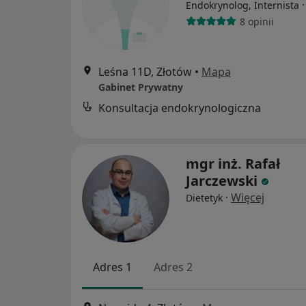
Endokrynolog, Internista
8 opinii
Leśna 11D, Złotów
•
Mapa
Gabinet Prywatny
Konsultacja endokrynologiczna
mgr inż. Rafał
Jarczewski
·
Więcej
Dietetyk
Adres 1
Adres 2