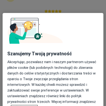
Nasza średnia ocena na App Store to 4.9 i 4.1 na
dr n. med. Krzysztof Piorun
Google Play Store
·
Więcej
Chirurg plastyczny
42 opinie
Marii Zientara-Malewskiej 7, Złotów
•
Mapa
LULA CLINIC
Konsultacja z zakresu chirurgii plastycznej
Brak ceny
Szanujemy Twoją prywatność
Specjalista nie oferuje umawiania online pod tym adresem.
Akceptując, pozwalasz nam i naszym partnerom używać
plików cookie (lub podobnych technologii) do zbierania
Poproś o wizytę
danych do celów statystycznych i dostarczania treści w
oparciu o Twoje zwyczaje przeglądania stron
internetowych. W każdej chwili możesz sprawdzić i
zaktualizować swoje preferencje w ustawieniach. W
ustawieniach znajdziesz również linki do polityk
prywatności stron trzecich. Więcej informacji znajdziesz