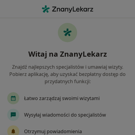
Me
Urazy • Złotów, wielkopolskie
Filtry
• 1
Mapa
Urazy specjaliści w Złotowie
Witaj na ZnanyLekarz
Jak działają wyniki wyszukiwania
Znajdź najlepszych specjalistów i umawiaj wizyty.
Pobierz aplikację, aby uzyskać bezpłatny dostęp do
Jakiego specjalisty szukasz?
przydatnych funkcji:
Ortopeda
Anestezjolog
Chirurg
Gine
Łatwo zarządzaj swoimi wizytami
Wysyłaj wiadomości do specjalistów
Otrzymuj powiadomienia