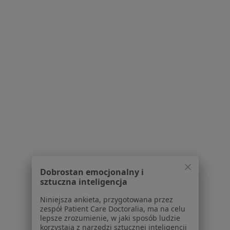
Kontakt
Dla pacjentów
Lekarze
Placówki medyczne
Pytania i odpowiedzi
Usługi i zabiegi
Choroby
Pomoc
Aplikacje mobilne
Blog dla pacjentów
Dla profesjonalistów
Cennik
Dobrostan emocjonalny i
sztuczna inteligencja
Dla lekarzy
Dla placówek medycznych
Niniejsza ankieta, przygotowana przez
Noa Notes
zespół Patient Care Doctoralia, ma na celu
nowość
lepsze zrozumienie, w jaki sposób ludzie
Baza wiedzy
korzystają z narzędzi sztucznej inteligencji