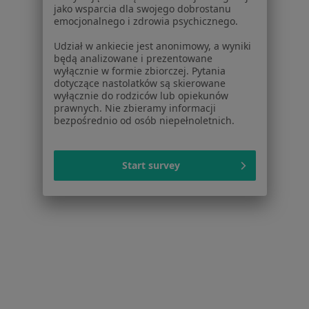
Centrum Pomocy dla Specjalisty
jako wsparcia dla swojego dobrostanu
emocjonalnego i zdrowia psychicznego.
Kontakt
ZnanyLekarz - Strona główna
Udział w ankiecie jest anonimowy, a wyniki
będą analizowane i prezentowane
ZnanyLekarz Sp. z o.o.
wyłącznie w formie zbiorczej. Pytania
ul. Kolejowa 5/7
dotyczące nastolatków są skierowane
wyłącznie do rodziców lub opiekunów
01-217 Warszawa, Polska
prawnych. Nie zbieramy informacji
bezpośrednio od osób niepełnoletnich.
NIP: ⁠7010224868
KRS: ⁠0000347997
REGON: ⁠142276657
Start survey
Sąd Rejonowy dla m.st. Warszawy w Warszawie XII
Wydział Gospodarczy KRS
Facebook
otwiera się w nowej karcie
otwiera się w nowej karcie
otwiera się w nowej karcie
otwiera się w nowej karcie
otwiera się w nowej karci
otwiera się
otwi
Polska
,
Türkiye
,
España
,
Italia
,
Deutschland
,
Česko
,