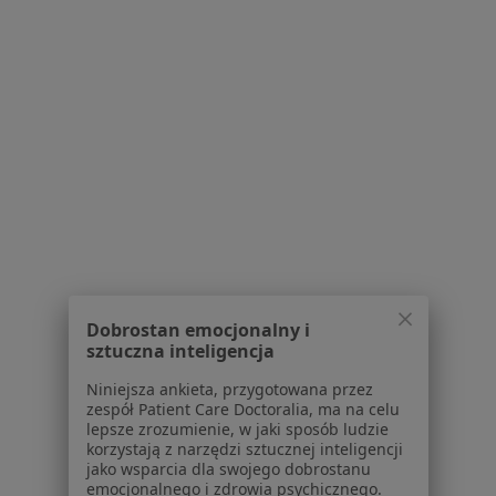
Dostępność
O nas
Praca
Rekrutujemy!
Partnerzy
Centrum prasowe
Kontakt
Dla pacjentów
Lekarze
Placówki medyczne
Pytania i odpowiedzi
Usługi i zabiegi
Dobrostan emocjonalny i
Choroby
sztuczna inteligencja
Pomoc
Aplikacje mobilne
Niniejsza ankieta, przygotowana przez
zespół Patient Care Doctoralia, ma na celu
Blog dla pacjentów
lepsze zrozumienie, w jaki sposób ludzie
korzystają z narzędzi sztucznej inteligencji
Dla profesjonalistów
jako wsparcia dla swojego dobrostanu
emocjonalnego i zdrowia psychicznego.