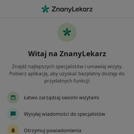
Me
Cukrzyca • Złotów, wielkopolskie
Filtry
• 1
Mapa
Cukrzyca specjaliści w Złotowie
Witaj na ZnanyLekarz
Jak działają wyniki wyszukiwania
Znajdź najlepszych specjalistów i umawiaj wizyty.
Pobierz aplikację, aby uzyskać bezpłatny dostęp do
Jakiego specjalisty szukasz?
przydatnych funkcji:
Internista
Lekarz medycyny pracy
Lekarz
Łatwo zarządzaj swoimi wizytami
Wysyłaj wiadomości do specjalistów
Otrzymuj powiadomienia