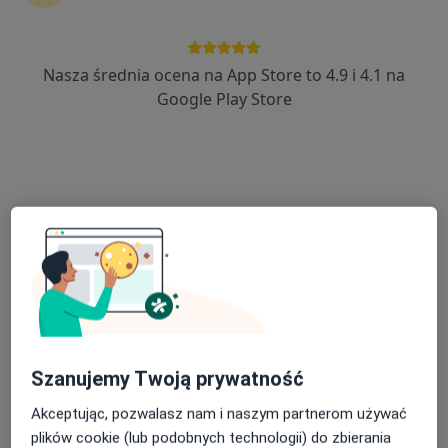
Nasza średnia ocena na App Store to 4.9 i 4.1 na
lek. Jerzy Stępień
Google Play Store
·
Więcej
Lekarz rodzinny, Internista, Lekarz medycyny pracy
15 opinii
ul. Nieznanego Żołnierza 41, Złotów
•
Mapa
Przedsiębiorstwo Podmiotu Leczniczego Jerzy Stepień Panaceum P. L.
Konsultacja internistyczna
Brak ceny
Specjalista nie oferuje umawiania online pod tym adresem.
Poproś o wizytę
Szanujemy Twoją prywatność
Akceptując, pozwalasz nam i naszym partnerom używać
plików cookie (lub podobnych technologii) do zbierania