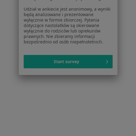
Cennik
Dla lekarzy
Udział w ankiecie jest anonimowy, a wyniki
będą analizowane i prezentowane
Dla placówek medycznych
wyłącznie w formie zbiorczej. Pytania
Noa Notes
nowość
dotyczące nastolatków są skierowane
Baza wiedzy
wyłącznie do rodziców lub opiekunów
prawnych. Nie zbieramy informacji
Centrum Pomocy dla Specjalisty
bezpośrednio od osób niepełnoletnich.
Kontakt
ZnanyLekarz - Strona główna
Start survey
ZnanyLekarz Sp. z o.o.
ul. Kolejowa 5/7
01-217 Warszawa, Polska
NIP: ⁠7010224868
KRS: ⁠0000347997
REGON: ⁠142276657
Sąd Rejonowy dla m.st. Warszawy w Warszawie XII
Wydział Gospodarczy KRS