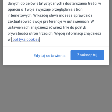
danych do celów statystycznych i dostarczania treści w
oparciu o Twoje zwyczaje przeglądania stron
internetowych. W każdej chwili możesz sprawdzić i
mgr Barbara Poziomska
zaktualizować swoje preferencje w ustawieniach. W
·
Więcej
Dietetyk
ustawieniach znajdziesz również linki do polityk
3 opinie
prywatności stron trzecich. Więcej informacji znajdziesz
w
polityka cookies
Adres
Online
Zaakceptuj
Nieznanego Żołnierza, Złotów
•
Mapa
Edytuj ustawienia
Panaceum Dietetyk Barbara Poziomska - Złotów
Konsultacja dietetyczna
150 zł
Specjalista nie oferuje umawiania online pod tym adresem.
Poproś o wizytę