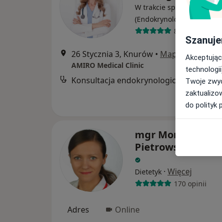
W trakcie specjalizacji
·
Więcej
(Endokrynolog)
88 opinii
Szanuje
26 Stycznia 3, Knurów
•
Mapa
Akceptując
AMIRO Medical Clinic
technologii
Konsultacja endokrynologiczna
Twoje zwyc
zaktualizo
do polityk 
mgr Monika
Pietrowska-Kuch
·
Więcej
Dietetyk
170 opinii
Adres
Online