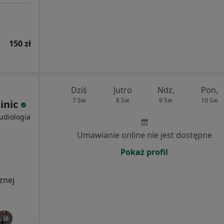
150 zł
Dziś
Jutro
Ndz,
Pon,
7 Sie
8 Sie
9 Sie
10 Sie
inic
Audiologia
Umawianie online nie jest dostępne
Pokaż profil
znej