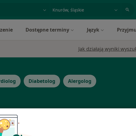
acja, badanie lub nazwisko
miasto lub dzielnica
zenie
Dostępne terminy
Język
Przyjmu
Jak działają wyniki wysz
diolog
Diabetolog
Alergolog
Dziś
Jutro
Ndz,
Pon,
7 Sie
8 Sie
9 Sie
10 Sie