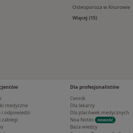
Osteoporoza w Knurowie
Więcej (15)
owa
Więcej w kategorii:
cjentów
Dla profesjonalistów
e
Cennik
ki medyczne
Dla lekarzy
a i odpowiedzi
Dla placówek medycznych
i zabiegi
Noa Notes
nowość
by
Baza wiedzy