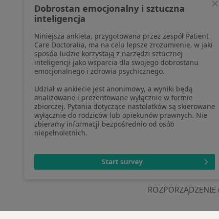
profesjonalistów, których dane
Pomoc
Dobrostan emocjonalny i sztuczna
pozyskaliśmy samodzielnie
Aplika
inteligencja
Polityka cookies
Blog d
Niniejsza ankieta, przygotowana przez zespół Patient
Jak działają wyniki wyszukiwania
Care Doctoralia, ma na celu lepsze zrozumienie, w jaki
Dostępność
sposób ludzie korzystają z narzędzi sztucznej
O nas
inteligencji jako wsparcia dla swojego dobrostanu
emocjonalnego i zdrowia psychicznego.
Praca
Rekrutujemy!
Partnerzy
Udział w ankiecie jest anonimowy, a wyniki będą
Centrum prasowe
analizowane i prezentowane wyłącznie w formie
zbiorczej. Pytania dotyczące nastolatków są skierowane
Kontakt
wyłącznie do rodziców lub opiekunów prawnych. Nie
zbieramy informacji bezpośrednio od osób
niepełnoletnich.
otwiera się w now
otwiera s
o
Polska
,
Türkiye
,
España
,
Start survey
ROZPORZĄDZENIE (UE