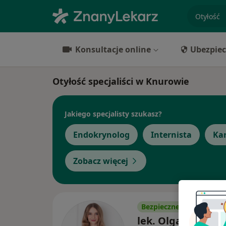
specjaliz
Konsultacje online
Ubezpiec
Otyłość specjaliści w Knurowie
Jakiego specjalisty szukasz?
Endokrynolog
Internista
Kar
Zobacz więcej
Bezpieczne płatności
lek. Olga Grzelak