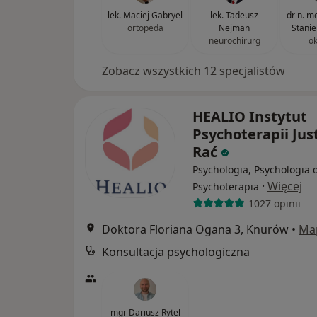
lek. Maciej Gabryel
lek. Tadeusz
dr n. m
ortopeda
Nejman
Stanie
neurochirurg
ok
Zobacz wszystkich 12 specjalistów
HEALIO Instytut
Psychoterapii Jus
Rać
Psychologia, Psychologia d
·
Więcej
Psychoterapia
1027 opinii
Doktora Floriana Ogana 3, Knurów
•
Ma
Konsultacja psychologiczna
mgr Dariusz Rytel