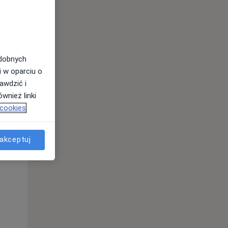
odobnych
i w oparciu o
awdzić i
wnież linki
 cookies
Wt,
Śr,
Czw,
akceptuj
11 Sie
12 Sie
13 Sie