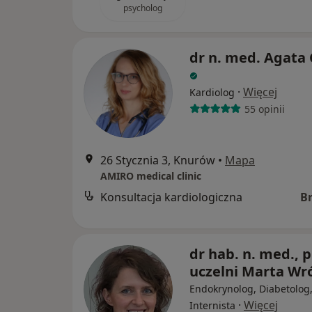
psycholog
dr n. med. Agata 
·
Więcej
Kardiolog
55 opinii
26 Stycznia 3, Knurów
•
Mapa
AMIRO medical clinic
Konsultacja kardiologiczna
B
dr hab. n. med., p
uczelni Marta Wr
Endokrynolog, Diabetolog
·
Więcej
Internista