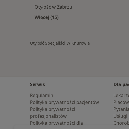
Otyłość w Zabrzu
Więcej (15)
Więcej w kategorii: W pobliżu Knur
Otyłość Specjaliści W Knurowie
Serwis
Dla pa
Regulamin
Lekarz
Polityka prywatności pacjentów
Placów
Polityka prywatności
Pytani
profesjonalistów
Usługi 
Polityka prywatności dla
Choro