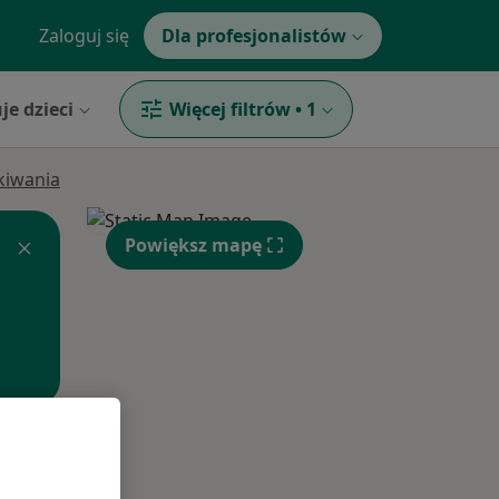
Zaloguj się
Dla profesjonalistów
je dzieci
Więcej filtrów
•
1
ukiwania
Powiększ mapę
Wt,
Śr,
Czw,
11 Sie
12 Sie
13 Sie