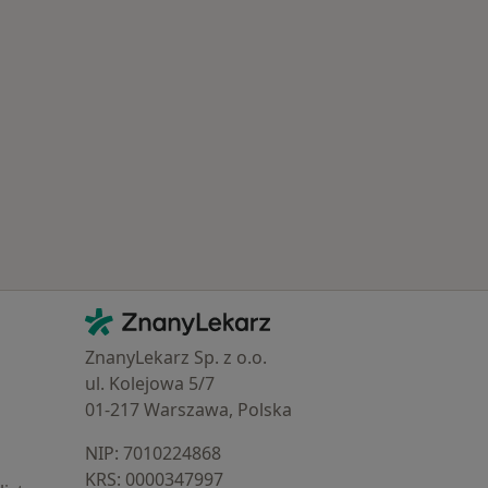
 Schorzenia w Knurowie
Kontakt
ZnanyLekarz - Strona główna
ZnanyLekarz Sp. z o.o.
ul. Kolejowa 5/7
01-217 Warszawa, Polska
NIP: ⁠7010224868
KRS: ⁠0000347997