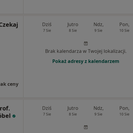
Czekaj
Dziś
Jutro
Ndz,
Pon,
7 Sie
8 Sie
9 Sie
10 Sie
Brak kalendarza w Twojej lokalizacji.
Pokaż adresy z kalendarzem
rak ceny
rof.
Dziś
Jutro
Ndz,
Pon,
óbel
7 Sie
8 Sie
9 Sie
10 Sie
,