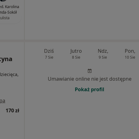
ed. Karolina
nda-Sokół
ulista
Dziś
Jutro
Ndz,
Pon,
tyna
7 Sie
8 Sie
9 Sie
10 Sie
ziecięca,
Umawianie online nie jest dostępne
Pokaż profil
pa
170 zł