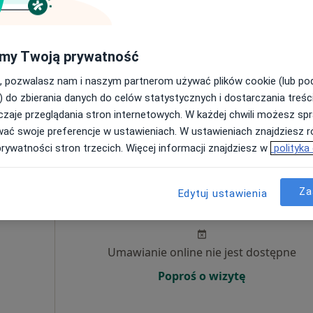
Umawianie online nie jest dostępne
my Twoją prywatność
Poproś o wizytę
, pozwalasz nam i naszym partnerom używać plików cookie (lub p
) do zbierania danych do celów statystycznych i dostarczania treśc
od 250 zł
zaje przeglądania stron internetowych. W każdej chwili możesz spr
wać swoje preferencje w ustawieniach. W ustawieniach znajdziesz ró
prywatności stron trzecich. Więcej informacji znajdziesz w
polityka
Dziś
Jutro
Ndz,
Pon,
Za
Edytuj ustawienia
arska
7 Sie
8 Sie
9 Sie
10 Sie
Umawianie online nie jest dostępne
Poproś o wizytę