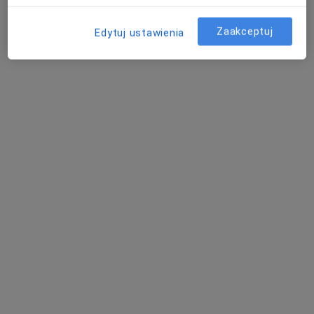
32 opinie
Zaakceptuj
Edytuj ustawienia
Świętojańska 20h, Konin
•
Mapa
Guardian Clinic
Konsultacja z zakresu chirurgii plastycznej
350 zł
Specjalista nie oferuje umawiania online pod tym adresem.
Poproś o wizytę
Guardian Clinic
·
Więcej
Chirurgia plastyczna, Ortopedia, Fizjoterapia