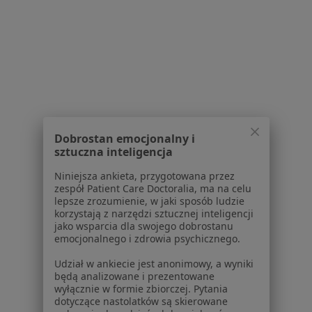
Usługi i zabiegi
Choroby
Pomoc
Aplikacje mobilne
Blog dla pacjentów
Dla profesjonalistów
Cennik
Dla lekarzy
Dobrostan emocjonalny i
sztuczna inteligencja
Dla placówek medycznych
Noa Notes
nowość
Niniejsza ankieta, przygotowana przez
Baza wiedzy
zespół Patient Care Doctoralia, ma na celu
lepsze zrozumienie, w jaki sposób ludzie
Centrum Pomocy dla Specjalisty
korzystają z narzędzi sztucznej inteligencji
jako wsparcia dla swojego dobrostanu
Kontakt
emocjonalnego i zdrowia psychicznego.
ZnanyLekarz - Strona główna
Udział w ankiecie jest anonimowy, a wyniki
ZnanyLekarz Sp. z o.o.
będą analizowane i prezentowane
ul. Kolejowa 5/7
wyłącznie w formie zbiorczej. Pytania
01-217 Warszawa, Polska
dotyczące nastolatków są skierowane