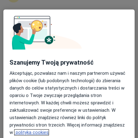
180 opinii
Stanisława Staszica 1, Konin
•
Mapa
ARSMEDICA KONIN
Nasza średnia ocena na App Store to 4.9 i 4.1 na
Konsultacja z zakresu chirurgii plastycznej
350 zł
Google Play Store
Specjalista nie oferuje umawiania online pod tym adresem.
Poproś o wizytę
Szanujemy Twoją prywatność
Akceptując, pozwalasz nam i naszym partnerom używać
plików cookie (lub podobnych technologii) do zbierania
danych do celów statystycznych i dostarczania treści w
oparciu o Twoje zwyczaje przeglądania stron
internetowych. W każdej chwili możesz sprawdzić i
zaktualizować swoje preferencje w ustawieniach. W
ustawieniach znajdziesz również linki do polityk
dr n. med. Margareta Budner
prywatności stron trzecich. Więcej informacji znajdziesz
Chirurg plastyczny, Chirurg dziecięcy, Lekarz wykonujący
w
polityka cookies
·
Więcej
zabiegi medycyny estetycznej