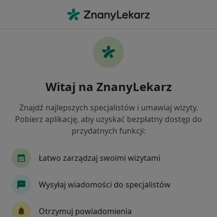
Me
Chirurg Plastyczny • Konin, wielkopolskie
Filtry
Mapa
Polecani chirurdzy plastyczni w Koninie
Witaj na ZnanyLekarz
Jak działają wyniki wyszukiwania
Znajdź najlepszych specjalistów i umawiaj wizyty.
Pobierz aplikację, aby uzyskać bezpłatny dostęp do
przydatnych funkcji:
Łatwo zarządzaj swoimi wizytami
Wysyłaj wiadomości do specjalistów
dr n. med. Leszek Milanowski
·
Więcej
Chirurg plastyczny, Onkolog, Chirurg
Otrzymuj powiadomienia