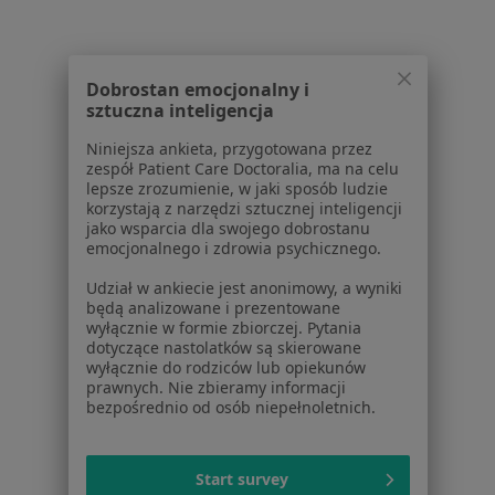
Lekarze
Placówki medyczne
Pytania i odpowiedzi
Dobrostan emocjonalny i
sztuczna inteligencja
Usługi i zabiegi
Choroby
Niniejsza ankieta, przygotowana przez
Pomoc
zespół Patient Care Doctoralia, ma na celu
lepsze zrozumienie, w jaki sposób ludzie
Aplikacje mobilne
korzystają z narzędzi sztucznej inteligencji
Blog dla pacjentów
jako wsparcia dla swojego dobrostanu
emocjonalnego i zdrowia psychicznego.
Dla profesjonalistów
Udział w ankiecie jest anonimowy, a wyniki
Cennik
będą analizowane i prezentowane
Dla lekarzy
wyłącznie w formie zbiorczej. Pytania
dotyczące nastolatków są skierowane
Dla placówek medycznych
wyłącznie do rodziców lub opiekunów
Noa Notes
nowość
prawnych. Nie zbieramy informacji
Baza wiedzy
bezpośrednio od osób niepełnoletnich.
Centrum Pomocy dla Specjalisty
Kontakt
Start survey
ZnanyLekarz - Strona główna