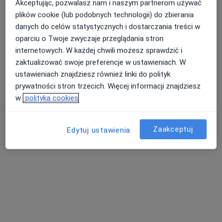
Akceptując, pozwalasz nam i naszym partnerom używać
plików cookie (lub podobnych technologii) do zbierania
danych do celów statystycznych i dostarczania treści w
oparciu o Twoje zwyczaje przeglądania stron
mgr Aleksander Czachorowski
internetowych. W każdej chwili możesz sprawdzić i
·
Więcej
Fizjoterapeuta
zaktualizować swoje preferencje w ustawieniach. W
19 opinii
ustawieniach znajdziesz również linki do polityk
prywatności stron trzecich. Więcej informacji znajdziesz
Adres 1
Adres 2
w
polityka cookies
Fałkowo 1P, Fałkowo
•
Mapa
Zaakceptuj
Edytuj ustawienia
Connect4Body - Fizjoterapia & Trening EMS
Konsultacja fizjoterapeutyczna
190 zł
Specjalista nie oferuje umawiania online pod tym adresem.
Poproś o wizytę