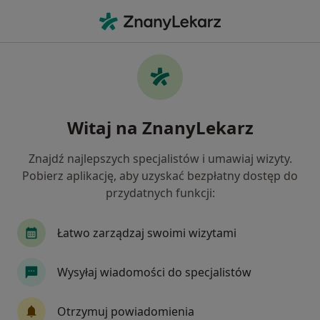
Me
Ograniczenie Zakresu Ruchów • Gniezno, wielkopolskie
Filtry
• 1
Mapa
Ograniczenie zakresu ruchów specjaliści w
Witaj na ZnanyLekarz
Gnieznie
Jak działają wyniki wyszukiwania
Znajdź najlepszych specjalistów i umawiaj wizyty.
Pobierz aplikację, aby uzyskać bezpłatny dostęp do
przydatnych funkcji:
Jakiego specjalisty szukasz?
Fizjoterapeuta
Fizjoterapeuta dziecięcy
Łatwo zarządzaj swoimi wizytami
Wysyłaj wiadomości do specjalistów
Otrzymuj powiadomienia