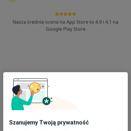
Nasza średnia ocena na App Store to 4.9 i 4.1 na
mgr Filip Kotecki
Google Play Store
·
Więcej
Fizjoterapeuta
150 opinii
Elizy Orzeszkowej 20a/72, Gniezno
•
Mapa
GNIEZNO Fizjoterapia Filip Kotecki
Konsultacja fizjoterapeutyczna (kolejna wizyta)
170 zł
Specjalista nie oferuje umawiania online pod tym adresem.
Poproś o wizytę
Szanujemy Twoją prywatność