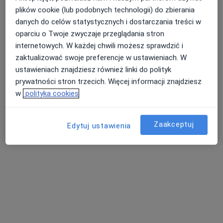
Poproś o wizytę
plików cookie (lub podobnych technologii) do zbierania
danych do celów statystycznych i dostarczania treści w
oparciu o Twoje zwyczaje przeglądania stron
internetowych. W każdej chwili możesz sprawdzić i
zaktualizować swoje preferencje w ustawieniach. W
ustawieniach znajdziesz również linki do polityk
prywatności stron trzecich. Więcej informacji znajdziesz
w
polityka cookies
dr n. med. Marika Wolniewińska
Zaakceptuj
Edytuj ustawienia
Okulista, Okulista dziecięcy
8 opinii
Żwirki i Wigury 11, Gniezno
•
Mapa
MariMedica
Konsultacja okulistyczna
od 300 zł
Specjalista nie oferuje umawiania online pod tym adresem.