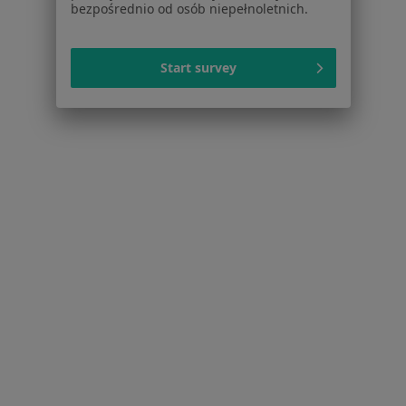
Gniezno
Zmień miasto
bezpośrednio od osób niepełnoletnich.
Start survey
Serwis
Regulamin
Polityka prywatności pacjentów
Polityka prywatności profesjonalistów
Polityka prywatności dla profesjonalistów, których
dane pozyskaliśmy samodzielnie
Polityka cookies
Jak działają wyniki wyszukiwania
Dostępność
O nas
Praca
Rekrutujemy!
Partnerzy