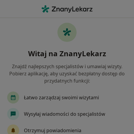
Me
Choroby Wieku Dziecięcego • Gniezno, wielkopolskie
Filtry
• 1
Ubezpieczenie
Map
Choroby wieku dziecięcego specjaliści w
Witaj na ZnanyLekarz
Gnieznie
Jak działają wyniki wyszukiwania
Znajdź najlepszych specjalistów i umawiaj wizyty.
Pobierz aplikację, aby uzyskać bezpłatny dostęp do
przydatnych funkcji:
Jakiego specjalisty szukasz?
Pediatra
Dermatolog
Okulista
Diete
Łatwo zarządzaj swoimi wizytami
Wysyłaj wiadomości do specjalistów
Otrzymuj powiadomienia