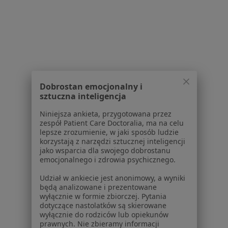
Choroby wieku dziecięcego w Wrześni
Choroby wieku dziecięcego w Słupcy
Więcej (7)
Więcej w kategorii: W pobliżu Gniezna
Schorzenia w Gnieznie
Różyczka w Gnieznie
Dobrostan emocjonalny i
sztuczna inteligencja
Bóle brzucha w Gnieznie
Niniejsza ankieta, przygotowana przez
Zapalenie gardła w Gnieznie
zespół Patient Care Doctoralia, ma na celu
lepsze zrozumienie, w jaki sposób ludzie
Zapalenie oskrzeli w Gnieznie
korzystają z narzędzi sztucznej inteligencji
jako wsparcia dla swojego dobrostanu
Zapalenie płuc w Gnieznie
emocjonalnego i zdrowia psychicznego.
Więcej (15)
Udział w ankiecie jest anonimowy, a wyniki
Więcej w kategorii: Schorzenia w Gnieznie
będą analizowane i prezentowane
wyłącznie w formie zbiorczej. Pytania
dotyczące nastolatków są skierowane
wyłącznie do rodziców lub opiekunów
Strona Główna
Choroby
Choroby Wieku Dziecięcego
Zmie
prawnych. Nie zbieramy informacji