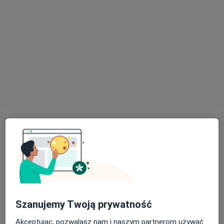
lek. Anna Szewczyk-Bigosińska
·
Więcej
Dermatolog, Wenerolog, Dermatolog dziecięcy
291 opinii
Adres
Online
Orzeszkowej 29/5, Gniezno
•
Mapa
Gabinet Dermatologiczny Anna Szewczyk-Bigosińska
Konsultacja dermatologiczna
300 zł
Szanujemy Twoją prywatność
Specjalista nie oferuje umawiania online pod tym adresem.
Akceptując, pozwalasz nam i naszym partnerom używać