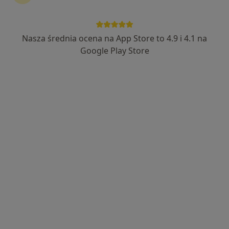
Nasza średnia ocena na App Store to 4.9 i 4.1 na
lek. Katarzyna Zakrzewska
Google Play Store
·
Więcej
Dermatolog
186 opinii
Adres
Online
Koszarowa 3b/4, Gniezno
•
Mapa
clinica gruszka
Konsultacja dermatologiczna
250 zł
Specjalista nie oferuje umawiania online pod tym adresem.
Poproś o wizytę